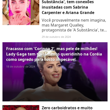
Substância', tem conexões
inusitadas com Sabrina
Carpenter e Ariana Grande
Você provavelmente nem imagina,
mas Margaret Qualley,
protagonista de 'A Substância', tem
ligações inesperadas com as
29 de outubro de 2024
cantoras Sabrina Carpenter e
Ariana Grande. Mas, como assim?
Fracasso com 'Coringa 2', mas pele de milhões!
É...
Lady Gaga tem tratamento queridinho na Coréia
como segredo para rosto impecável
18 de outubro de 2024
Zero carboidratos e muito