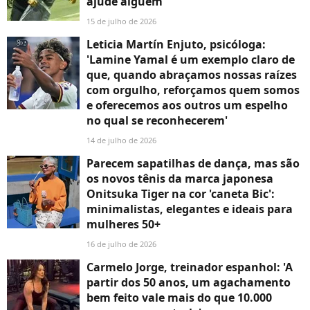
ajude alguém'
15 de julho de 2026
Leticia Martín Enjuto, psicóloga:
'Lamine Yamal é um exemplo claro de
que, quando abraçamos nossas raízes
com orgulho, reforçamos quem somos
e oferecemos aos outros um espelho
no qual se reconhecerem'
14 de julho de 2026
Parecem sapatilhas de dança, mas são
os novos tênis da marca japonesa
Onitsuka Tiger na cor 'caneta Bic':
minimalistas, elegantes e ideais para
mulheres 50+
16 de julho de 2026
Carmelo Jorge, treinador espanhol: 'A
partir dos 50 anos, um agachamento
bem feito vale mais do que 10.000