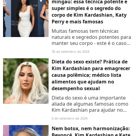
mingau: essa técnica potente e
super simples é o segredo do
corpo de Kim Kardashian, Katy
Perry e mais famosas
Muitas famosas tem técnicas
naturais e segredos potentes para
manter seu corpo - este é o caso
de Kim Kardashian, Hillary Duff e
30 de setembro de 2024
muitas outras que encontraram no
mingau e vinagre de...
Dieta do sexo existe? Prática de
Kim Kardashian para emagrecer
causa polêmica; médico lista
alimentos que ajudam no
desempenho sexual
Dieta do sexo é uma importante
aliada de algumas famosas como
Kim Kardashian para ajudar no
emagrecimento, mas pode não ser
6 de setembro de 2024
tão saudável quanto parece. Aos
detalhes!
Nem botox, nem harmonização:
Beyoncé, Kim Kardashian e Kate