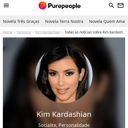
menu
search
newsletter
Novela Três Graças
Novela Terra Nostra
Novela Quem Ama C
Home
Famosos
Kim Kardashian
Todas as notícias sobre Kim Kardashian
Kim Kardashian
Socialite, Personalidade