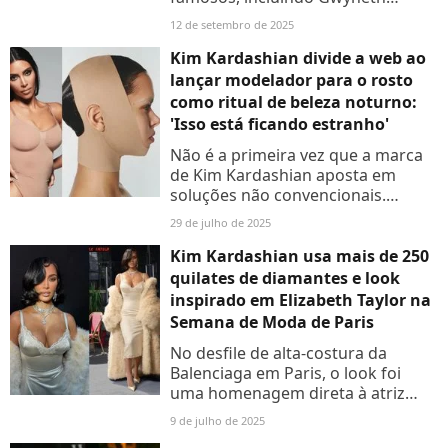
Paltrow, Jennifer Lopez, Madonna,
12 de setembro de 2025
Priyanka Chopra e Kim Kardashian.
Kim Kardashian divide a web ao
lançar modelador para o rosto
como ritual de beleza noturno:
'Isso está ficando estranho'
Não é a primeira vez que a marca
de Kim Kardashian aposta em
soluções não convencionais.
Relembre!
29 de julho de 2025
Kim Kardashian usa mais de 250
quilates de diamantes e look
inspirado em Elizabeth Taylor na
Semana de Moda de Paris
No desfile de alta-costura da
Balenciaga em Paris, o look foi
uma homenagem direta à atriz
Elizabeth Taylor no filme 'Gata em
9 de julho de 2025
Teto de Zinco Quente' (1958)