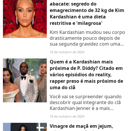
abacate: segredo do
emagrecimento de 32 kg de Kim
Kardashian é uma dieta
restritiva e 'milagrosa'
Kim Kardashian mudou seu corpo
drasticamente pouco depois de
sua segunda gravidez com uma
dieta um tanto inusitada e
16 de outubro de 2024
promissora. Saiba tudo!
Quem é a Kardashian mais
próxima de P. Diddy? Citado em
vários episódios do reality,
rapper preso é mais próximo de
uma do clã
Você vai se surpreender quando
descobrir qual integrante do clã
Kardashian-Jenner é a mais
próxima de P.Diddy
16 de outubro de 2024
Vinagre de maçã em jejum,