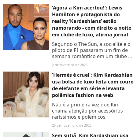
'Agora a Kim acertou!': Lewis
Hamilton e protagonista do
reality ‘Kardashians’ estão
namorando - com direito a noite
em clube de luxo, afirma jornal
Segundo o The Sun, a socialite e o
piloto de F1 passaram um fim de
semana romântico em um clube de
luxo no interior da Inglaterra, com
2 de fevereiro de 2026
direito a jantar reservado e spa
exclusivo
'Hermès é cruel': Kim Kardashian
usa bolsa de luxo feita com couro
de elefante em série e levanta
polêmica fashion na web
Não é a primeira vez que Kim
chama atenção por acessórios
raríssimos e polêmicos
25 de novembro de 2025
Sem sutiã, Kim Kardashian usa