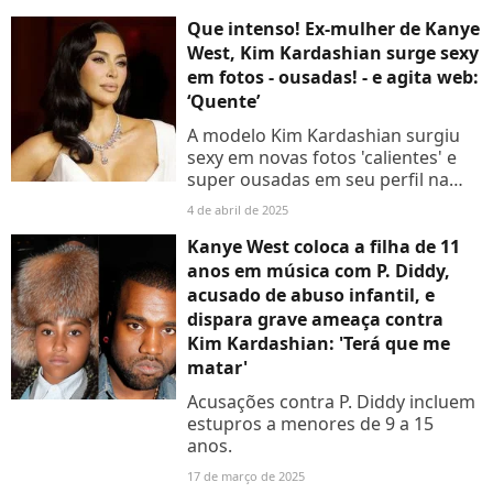
Censori 'das garras' do rapper
polêmico. Entenda:
Que intenso! Ex-mulher de Kanye
West, Kim Kardashian surge sexy
em fotos - ousadas! - e agita web:
‘Quente’
A modelo Kim Kardashian surgiu
sexy em novas fotos 'calientes' e
super ousadas em seu perfil na
web, e levou alguns internautas à
4 de abril de 2025
loucura. Confira os registros:
Kanye West coloca a filha de 11
anos em música com P. Diddy,
acusado de abuso infantil, e
dispara grave ameaça contra
Kim Kardashian: 'Terá que me
matar'
Acusações contra P. Diddy incluem
estupros a menores de 9 a 15
anos.
17 de março de 2025