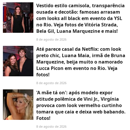
Vestido estilo camisola, transparência
ousada e decotão: famosas arrasam
com looks all black em evento da YSL
no Rio. Veja fotos de Vitória Strada,
Bela Gil, Luana Marquezine e mais!
8 de agosto de 2026
Até parece casal da Netflix: com look
preto chic, Luana Maia, irmã de Bruna
Marquezine, beija muito o namorado
Lucca Picon em evento no Rio. Veja
fotos!
8 de agosto de 2026
'A mãe tá on': após modelo expor
atitude polêmica de Vini Jr., Virgínia
provoca com look vermelho curtinho
tomara que caia e deixa web babando.
Fotos!
8 de agosto de 2026