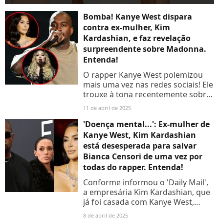
Bomba! Kanye West dispara
contra ex-mulher, Kim
Kardashian, e faz revelação
surpreendente sobre Madonna.
Entenda!
O rapper Kanye West polemizou
mais uma vez nas redes sociais! Ele
trouxe à tona recentemente sobre
a relação com a cantora Madonna,
11 de abril de 2025
e ainda disparou contra Kim
Kardashian. Entenda!
'Doença mental...': Ex-mulher de
Kanye West, Kim Kardashian
está desesperada para salvar
Bianca Censori de uma vez por
todas do rapper. Entenda!
Conforme informou o 'Daily Mail',
a empresária Kim Kardashian, que
já foi casada com Kanye West,
deseja a todo custo tirar Bianca
8 de abril de 2025