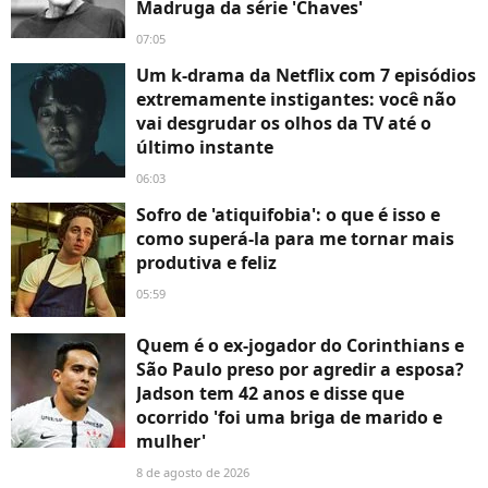
Madruga da série 'Chaves'
07:05
Um k-drama da Netflix com 7 episódios
extremamente instigantes: você não
vai desgrudar os olhos da TV até o
último instante
06:03
Sofro de 'atiquifobia': o que é isso e
como superá-la para me tornar mais
produtiva e feliz
05:59
Quem é o ex-jogador do Corinthians e
São Paulo preso por agredir a esposa?
Jadson tem 42 anos e disse que
ocorrido 'foi uma briga de marido e
mulher'
8 de agosto de 2026