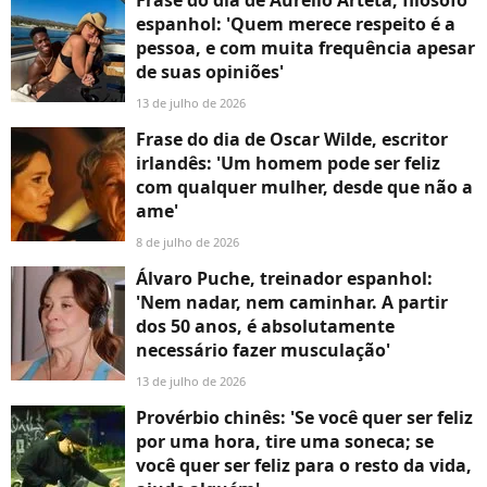
Frase do dia de Aurelio Arteta, filósofo
espanhol: 'Quem merece respeito é a
pessoa, e com muita frequência apesar
de suas opiniões'
13 de julho de 2026
Frase do dia de Oscar Wilde, escritor
irlandês: 'Um homem pode ser feliz
com qualquer mulher, desde que não a
ame'
8 de julho de 2026
Álvaro Puche, treinador espanhol:
'Nem nadar, nem caminhar. A partir
dos 50 anos, é absolutamente
necessário fazer musculação'
13 de julho de 2026
Provérbio chinês: 'Se você quer ser feliz
por uma hora, tire uma soneca; se
você quer ser feliz para o resto da vida,