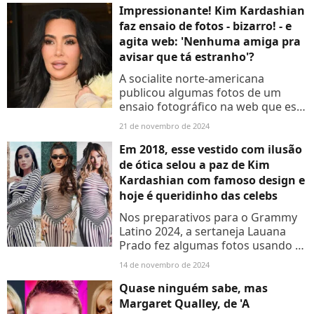
Impressionante! Kim Kardashian
faz ensaio de fotos - bizarro! - e
agita web: 'Nenhuma amiga pra
avisar que tá estranho'?
A socialite norte-americana
publicou algumas fotos de um
ensaio fotográfico na web que está
dando o que falar. Veja mais
21 de novembro de 2024
detalhes no conteúdo a seguir.
Em 2018, esse vestido com ilusão
de ótica selou a paz de Kim
Kardashian com famoso design e
hoje é queridinho das celebs
Nos preparativos para o Grammy
Latino 2024, a sertaneja Lauana
Prado fez algumas fotos usando o
vestido de malha com
14 de novembro de 2024
transparência da grife Jean Paul
Gaultier por Miami. Mas além da...
Quase ninguém sabe, mas
Margaret Qualley, de 'A