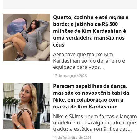
Quarto, cozinha e até regras a
bordo: o jatinho de R$ 500
milhões de Kim Kardashian é
uma verdadeira mansão nos
céus
Aeronave que trouxe Kim
Kardashian ao Rio de Janeiro é
equipada para voos
intercontinentais e pode
17 de março de 2026
transportar até 19 passageiros!
Aos detalhes:
Parecem sapatilhas de dança,
mas são os novos tênis tabi da
Nike, em colaboração com a
marca de Kim Kardashian
Nike e Skims unem forças e lançam
modelo em rosa algodão-doce que
traduz a estética romântica das
passarelas
11 de fevereiro de 2026