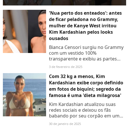
'Nua perto dos enteados': antes
de ficar peladona no Grammy,
mulher de Kanye West irritou
Kim Kardashian pelos looks
ousados
Bianca Censori surgiu no Grammy
com um vestido 100%
transparente e exibiu as partes
íntimas no tapete vermelho.
3 de fevereiro de 2025
Com 32 kg a menos, Kim
Kardashian exibe corpo definido
em fotos de biquíni; segredo da
famosa é uma 'dieta milagrosa'
Kim Kardashian atualizou suas
redes sociais e deixou os fãs
babando por seu corpão em um
biquíni nude. Saiba como ela
30 de janeiro de 2025
emagreceu 32 kg!