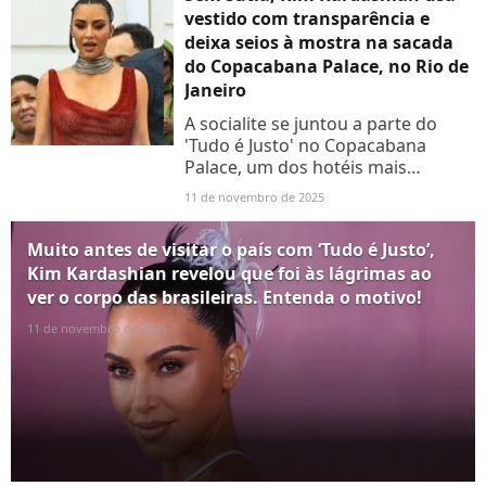
vestido com transparência e
deixa seios à mostra na sacada
do Copacabana Palace, no Rio de
Janeiro
A socialite se juntou a parte do
'Tudo é Justo' no Copacabana
Palace, um dos hotéis mais
famosos do mundo, que hospedou
11 de novembro de 2025
Lady Gaga, Madonna e mais
estrelas internacionais
Muito antes de visitar o país com ‘Tudo é Justo’,
Kim Kardashian revelou que foi às lágrimas ao
ver o corpo das brasileiras. Entenda o motivo!
11 de novembro de 2025