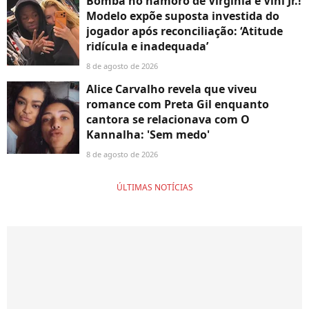
Bomba no namoro de Virgínia e Vini Jr.!
Modelo expõe suposta investida do
jogador após reconciliação: ‘Atitude
ridícula e inadequada’
8 de agosto de 2026
Alice Carvalho revela que viveu
romance com Preta Gil enquanto
cantora se relacionava com O
Kannalha: 'Sem medo'
8 de agosto de 2026
ÚLTIMAS NOTÍCIAS