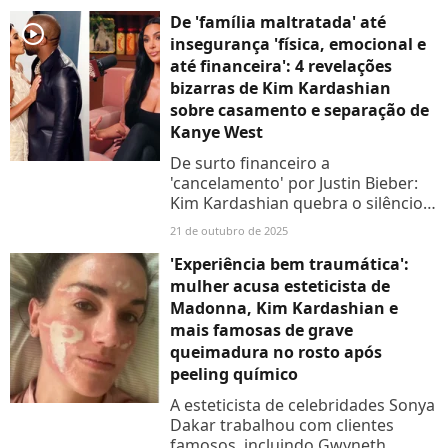
De 'família maltratada' até
player2
insegurança 'física, emocional e
até financeira': 4 revelações
bizarras de Kim Kardashian
sobre casamento e separação de
Kanye West
De surto financeiro a
'cancelamento' por Justin Bieber:
Kim Kardashian quebra o silêncio
sobre casamento conturbado com
21 de outubro de 2025
Kanye West, boatos com o
cunhado e ataque a Pete Davidson
'Experiência bem traumática':
mulher acusa esteticista de
Madonna, Kim Kardashian e
mais famosas de grave
queimadura no rosto após
peeling químico
A esteticista de celebridades Sonya
Dakar trabalhou com clientes
famosos, incluindo Gwyneth