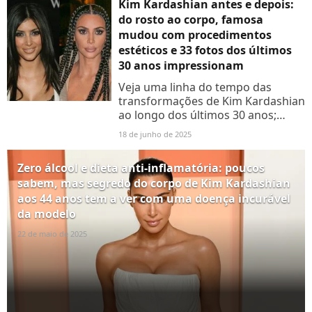
Kim Kardashian antes e depois:
do rosto ao corpo, famosa
mudou com procedimentos
estéticos e 33 fotos dos últimos
30 anos impressionam
Veja uma linha do tempo das
transformações de Kim Kardashian
ao longo dos últimos 30 anos;
famosa teria feito procedimentos e
18 de junho de 2025
plásticas
Zero álcool e dieta anti-inflamatória: poucos
sabem, mas segredo do corpo de Kim Kardashian
aos 44 anos tem a ver com uma doença incurável
da modelo
22 de maio de 2025