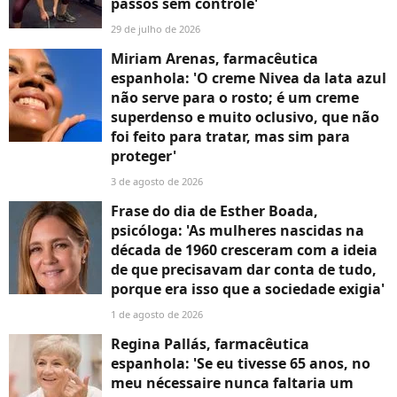
passos sem controle'
29 de julho de 2026
Miriam Arenas, farmacêutica
espanhola: 'O creme Nivea da lata azul
não serve para o rosto; é um creme
superdenso e muito oclusivo, que não
foi feito para tratar, mas sim para
proteger'
3 de agosto de 2026
Frase do dia de Esther Boada,
psicóloga: 'As mulheres nascidas na
década de 1960 cresceram com a ideia
de que precisavam dar conta de tudo,
porque era isso que a sociedade exigia'
1 de agosto de 2026
Regina Pallás, farmacêutica
espanhola: 'Se eu tivesse 65 anos, no
meu nécessaire nunca faltaria um