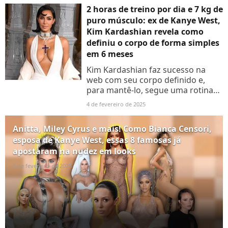
2 horas de treino por dia e 7 kg de
puro músculo: ex de Kanye West,
Kim Kardashian revela como
definiu o corpo de forma simples
em 6 meses
Kim Kardashian faz sucesso na
web com seu corpo definido e,
para mantê-lo, segue uma rotina
de treinos super intensa, apesar de
4 de fevereiro de 2025
simples. Aos detalhes!
Anitta, Miley Cyrus e mais! Como Bianca Censori,
esposa de Kanye West, essas 8 famosas já
apostaram na nudez em looks
4 de fevereiro de 2025