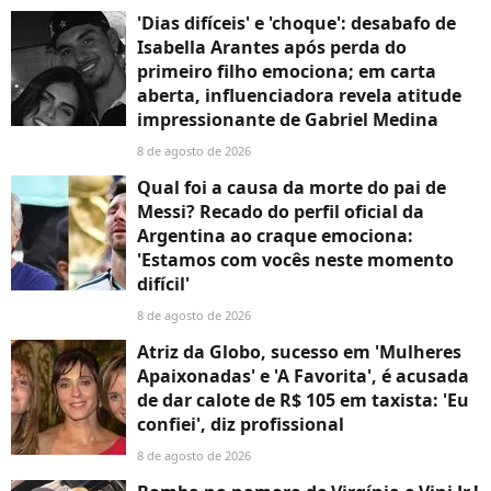
'Dias difíceis' e 'choque': desabafo de
Isabella Arantes após perda do
primeiro filho emociona; em carta
aberta, influenciadora revela atitude
impressionante de Gabriel Medina
8 de agosto de 2026
Qual foi a causa da morte do pai de
Messi? Recado do perfil oficial da
Argentina ao craque emociona:
'Estamos com vocês neste momento
difícil'
8 de agosto de 2026
Atriz da Globo, sucesso em 'Mulheres
Apaixonadas' e 'A Favorita', é acusada
de dar calote de R$ 105 em taxista: 'Eu
confiei', diz profissional
8 de agosto de 2026