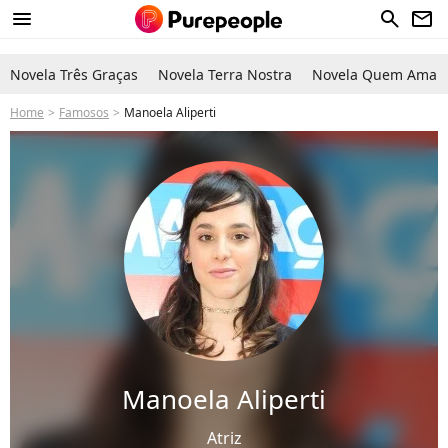
menu
search
newsletter
Novela Três Graças
Novela Terra Nostra
Novela Quem Ama C
Home
Famosos
Manoela Aliperti
Manoela Aliperti
Atriz