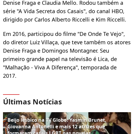
Denise Fraga e Claudia Mello. Rodou também a
série "A Vida Secreta dos Casais", do canal HBO,
dirigido por Carlos Alberto Riccelli e Kim Riccelli.
Em 2016, participou do filme "De Onde Te Vejo",
do diretor Luiz Villaça, que teve também os atores
Denise Fraga e
Domingos Montagner
. Seu
primeiro grande papel na televisão é Lica, de
"Malhação - Viva A Diferença", temporada de
2017.
Últimas Notícias
Beijo lésbico na TV Globo: Yasmin Brunet,
Giovanna Antonelli e mais 12 atrizes que
formaram casais LGBT nas novelas