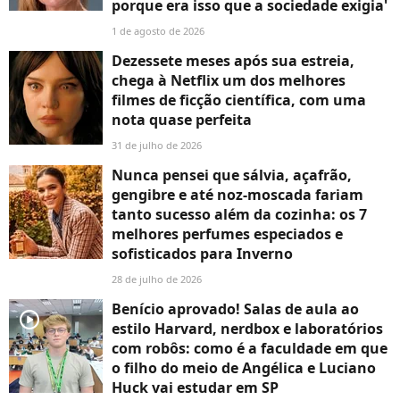
porque era isso que a sociedade exigia'
1 de agosto de 2026
Dezessete meses após sua estreia,
chega à Netflix um dos melhores
filmes de ficção científica, com uma
nota quase perfeita
31 de julho de 2026
Nunca pensei que sálvia, açafrão,
gengibre e até noz-moscada fariam
tanto sucesso além da cozinha: os 7
melhores perfumes especiados e
sofisticados para Inverno
28 de julho de 2026
Benício aprovado! Salas de aula ao
player2
estilo Harvard, nerdbox e laboratórios
com robôs: como é a faculdade em que
o filho do meio de Angélica e Luciano
Huck vai estudar em SP