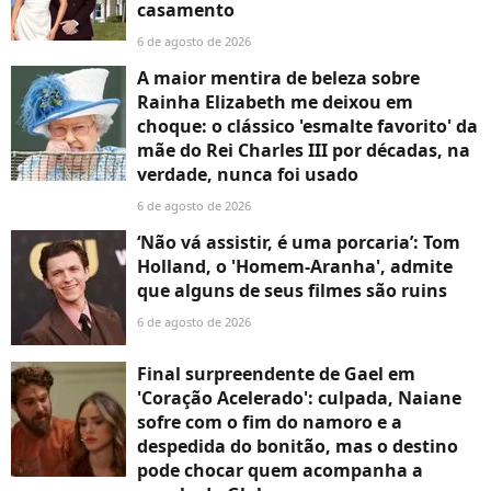
casamento
6 de agosto de 2026
A maior mentira de beleza sobre
Rainha Elizabeth me deixou em
choque: o clássico 'esmalte favorito' da
mãe do Rei Charles III por décadas, na
verdade, nunca foi usado
6 de agosto de 2026
‘Não vá assistir, é uma porcaria’: Tom
Holland, o 'Homem-Aranha', admite
que alguns de seus filmes são ruins
6 de agosto de 2026
Final surpreendente de Gael em
'Coração Acelerado': culpada, Naiane
sofre com o fim do namoro e a
despedida do bonitão, mas o destino
pode chocar quem acompanha a