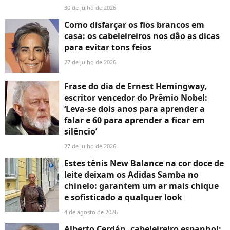
30 de julho de 2026
Como disfarçar os fios brancos em
casa: os cabeleireiros nos dão as dicas
para evitar tons feios
27 de julho de 2026
Frase do dia de Ernest Hemingway,
escritor vencedor do Prêmio Nobel:
‘Leva-se dois anos para aprender a
falar e 60 para aprender a ficar em
silêncio’
27 de julho de 2026
Estes tênis New Balance na cor doce de
leite deixam os Adidas Samba no
chinelo: garantem um ar mais chique
e sofisticado a qualquer look
4 de agosto de 2026
Alberto Cerdán, cabeleireiro espanhol: