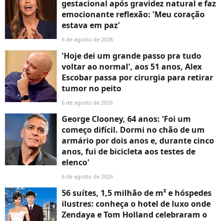
gestacional após gravidez natural e faz
emocionante reflexão: 'Meu coração
estava em paz'
6 de agosto de 2026
'Hoje dei um grande passo pra tudo
voltar ao normal', aos 51 anos, Alex
Escobar passa por cirurgia para retirar
tumor no peito
6 de agosto de 2026
George Clooney, 64 anos: 'Foi um
começo difícil. Dormi no chão de um
armário por dois anos e, durante cinco
anos, fui de bicicleta aos testes de
elenco'
6 de agosto de 2026
56 suítes, 1,5 milhão de m² e hóspedes
ilustres: conheça o hotel de luxo onde
Zendaya e Tom Holland celebraram o