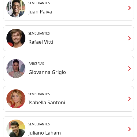
SEMELHANTES
chevron_right
Juan Paiva
SEMELHANTES
chevron_right
Rafael Vitti
PARCERIAS
chevron_right
Giovanna Grigio
SEMELHANTES
chevron_right
Isabella Santoni
SEMELHANTES
chevron_right
Juliano Laham