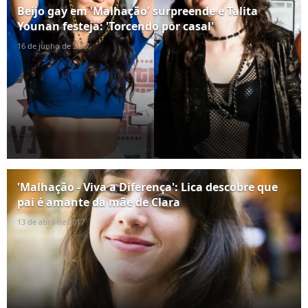
Beijo gay em 'Malhação' surpreende e Talita
Younan festeja: 'Torcendo por casal'
16 de junho de 2017
'Malhação - Viva a Diferença': Lica descobre que
pai é amante da mãe de Clara
13 de abril de 2017