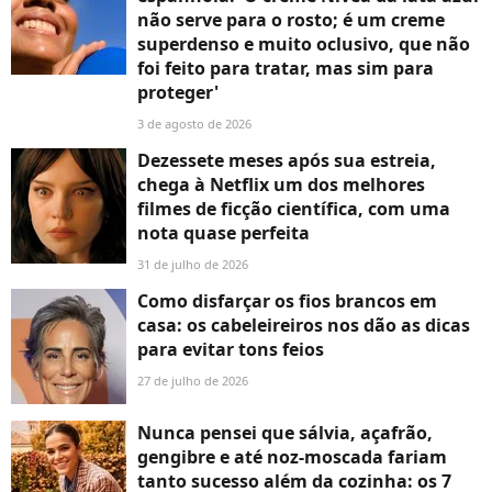
não serve para o rosto; é um creme
superdenso e muito oclusivo, que não
foi feito para tratar, mas sim para
proteger'
3 de agosto de 2026
Dezessete meses após sua estreia,
chega à Netflix um dos melhores
filmes de ficção científica, com uma
nota quase perfeita
31 de julho de 2026
Como disfarçar os fios brancos em
casa: os cabeleireiros nos dão as dicas
para evitar tons feios
27 de julho de 2026
Nunca pensei que sálvia, açafrão,
gengibre e até noz-moscada fariam
tanto sucesso além da cozinha: os 7