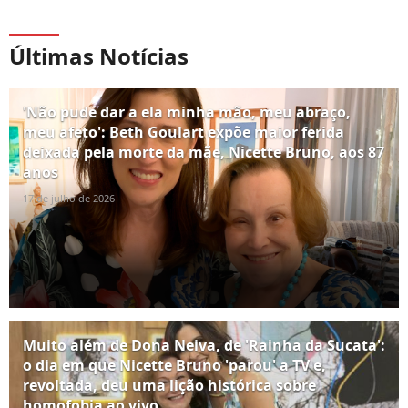
Últimas Notícias
'Não pude dar a ela minha mão, meu abraço,
meu afeto': Beth Goulart expõe maior ferida
deixada pela morte da mãe, Nicette Bruno, aos 87
anos
17 de julho de 2026
Muito além de Dona Neiva, de 'Rainha da Sucata':
o dia em que Nicette Bruno 'parou' a TV e,
revoltada, deu uma lição histórica sobre
homofobia ao vivo