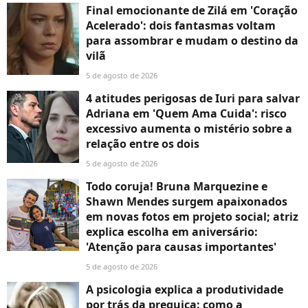
Final emocionante de Zilá em 'Coração
Acelerado': dois fantasmas voltam
para assombrar e mudam o destino da
vilã
5 de agosto de 2026
4 atitudes perigosas de Iuri para salvar
Adriana em 'Quem Ama Cuida': risco
excessivo aumenta o mistério sobre a
relação entre os dois
5 de agosto de 2026
Todo coruja! Bruna Marquezine e
Shawn Mendes surgem apaixonados
em novas fotos em projeto social; atriz
explica escolha em aniversário:
'Atenção para causas importantes'
5 de agosto de 2026
A psicologia explica a produtividade
por trás da preguiça: como a