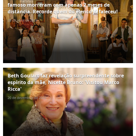
famoso morreram com apenas 2 meses de
distância. Recorde quem do elenco já faleceu!
29 de abril de 2024
Beth Goulart faz revelação surpreendente sobre
espírito da mãe, Nicette Bruno: 'Visitou Marco
Ricca'
20 de dezembro de 2022