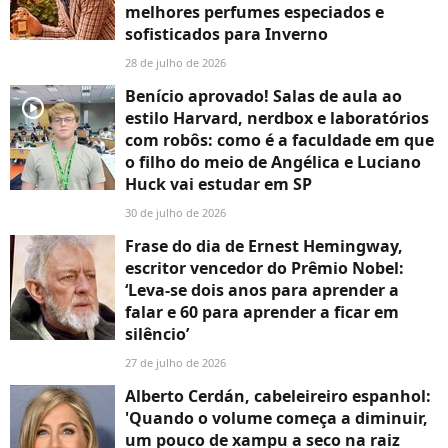
melhores perfumes especiados e
sofisticados para Inverno
28 de julho de 2026
Benício aprovado! Salas de aula ao
player2
estilo Harvard, nerdbox e laboratórios
com robôs: como é a faculdade em que
o filho do meio de Angélica e Luciano
Huck vai estudar em SP
30 de julho de 2026
Frase do dia de Ernest Hemingway,
escritor vencedor do Prêmio Nobel:
‘Leva-se dois anos para aprender a
falar e 60 para aprender a ficar em
silêncio’
27 de julho de 2026
Alberto Cerdán, cabeleireiro espanhol:
'Quando o volume começa a diminuir,
um pouco de xampu a seco na raiz