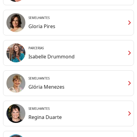
SEMELHANTES
chevron_right
Gloria Pires
PARCERIAS
chevron_right
Isabelle Drummond
SEMELHANTES
chevron_right
Glória Menezes
SEMELHANTES
chevron_right
Regina Duarte