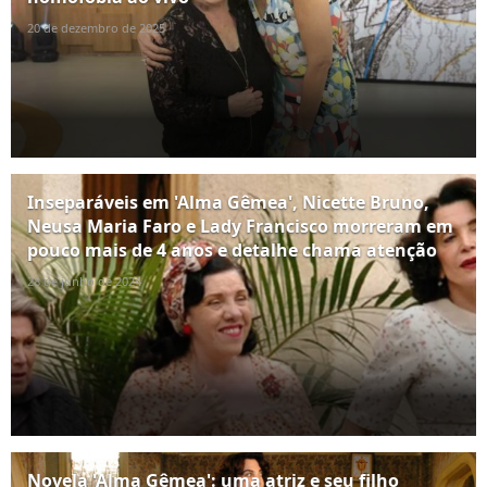
20 de dezembro de 2025
Inseparáveis em 'Alma Gêmea', Nicette Bruno,
Neusa Maria Faro e Lady Francisco morreram em
pouco mais de 4 anos e detalhe chama atenção
28 de junho de 2024
Novela 'Alma Gêmea': uma atriz e seu filho