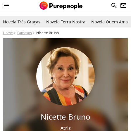
menu
search
newsletter
Novela Três Graças
Novela Terra Nostra
Novela Quem Ama C
Home
Famosos
Nicette Bruno
Nicette Bruno
Atriz