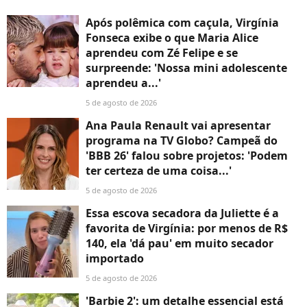
Após polêmica com caçula, Virgínia
Fonseca exibe o que Maria Alice
aprendeu com Zé Felipe e se
surpreende: 'Nossa mini adolescente
aprendeu a...'
5 de agosto de 2026
Ana Paula Renault vai apresentar
programa na TV Globo? Campeã do
'BBB 26' falou sobre projetos: 'Podem
ter certeza de uma coisa...'
5 de agosto de 2026
Essa escova secadora da Juliette é a
favorita de Virgínia: por menos de R$
140, ela 'dá pau' em muito secador
importado
5 de agosto de 2026
'Barbie 2': um detalhe essencial está