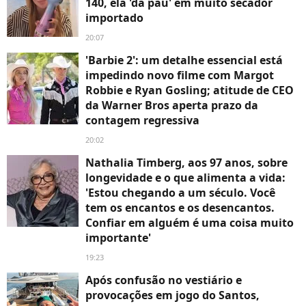
140, ela 'dá pau' em muito secador
importado
20:07
'Barbie 2': um detalhe essencial está
impedindo novo filme com Margot
Robbie e Ryan Gosling; atitude de CEO
da Warner Bros aperta prazo da
contagem regressiva
20:02
Nathalia Timberg, aos 97 anos, sobre
longevidade e o que alimenta a vida:
'Estou chegando a um século. Você
tem os encantos e os desencantos.
Confiar em alguém é uma coisa muito
importante'
19:23
Após confusão no vestiário e
provocações em jogo do Santos,