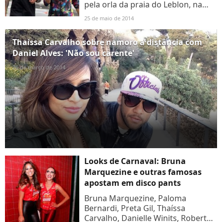
pela orla da praia do Leblon, na
Zona Sul do Rio de Janeiro, na
25 de maio de 2014
tarde deste domingo (25). O casal,
que escolheu um look...
Thaíssa Carvalho sobre namoro a distância com
Daniel Alves: 'Não sou carente'
26 de março de 2014
Looks de Carnaval: Bruna
Marquezine e outras famosas
apostam em disco pants
Bruna Marquezine, Paloma
Bernardi, Preta Gil, Thaíssa
Carvalho, Danielle Winits, Roberta