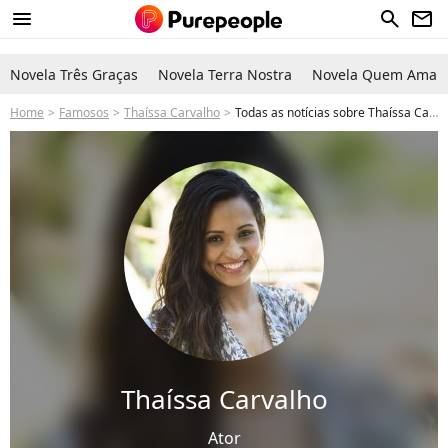
menu
search
newsletter
Novela Três Graças
Novela Terra Nostra
Novela Quem Ama C
Home
Famosos
Thaíssa Carvalho
Todas as notícias sobre Thaíssa Carvalho
Thaíssa Carvalho
Ator