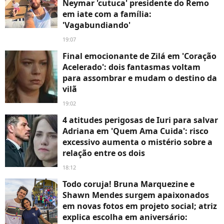
Neymar 'cutuca' presidente do Remo
em iate com a família:
'Vagabundiando'
19:07
Final emocionante de Zilá em 'Coração
Acelerado': dois fantasmas voltam
para assombrar e mudam o destino da
vilã
19:02
4 atitudes perigosas de Iuri para salvar
Adriana em 'Quem Ama Cuida': risco
excessivo aumenta o mistério sobre a
relação entre os dois
18:12
Todo coruja! Bruna Marquezine e
Shawn Mendes surgem apaixonados
em novas fotos em projeto social; atriz
explica escolha em aniversário: