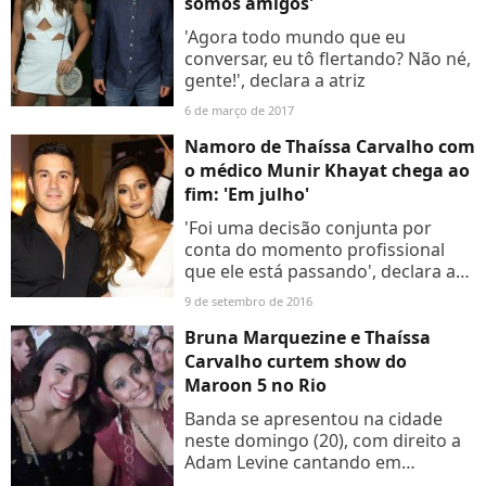
somos amigos'
'Agora todo mundo que eu
conversar, eu tô flertando? Não né,
gente!', declara a atriz
6 de março de 2017
Namoro de Thaíssa Carvalho com
o médico Munir Khayat chega ao
fim: 'Em julho'
'Foi uma decisão conjunta por
conta do momento profissional
que ele está passando', declara a
atriz
9 de setembro de 2016
Bruna Marquezine e Thaíssa
Carvalho curtem show do
Maroon 5 no Rio
Banda se apresentou na cidade
neste domingo (20), com direito a
Adam Levine cantando em
português. Veja vídeos!