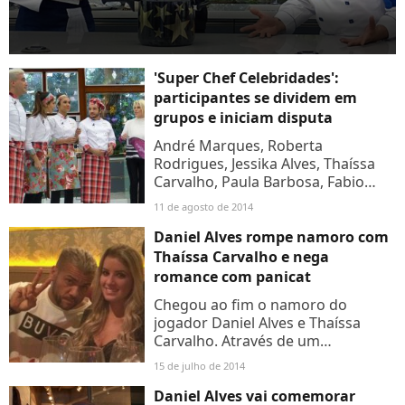
'Super Chef Celebridades':
participantes se dividem em
grupos e iniciam disputa
André Marques, Roberta
Rodrigues, Jessika Alves, Thaíssa
Carvalho, Paula Barbosa, Fabio
Lago, Rodrigo Andrade e Thiago
11 de agosto de 2014
Mendonça iniciaram na manhã
desta segunda-feira (11) a
Daniel Alves rompe namoro com
competição...
Thaíssa Carvalho e nega
romance com panicat
Chegou ao fim o namoro do
jogador Daniel Alves e Thaíssa
Carvalho. Através de um
comunicado oficial, o jogador da
15 de julho de 2014
Seleção Brasileira conta que
resolveu colocar um ponto final no
Daniel Alves vai comemorar