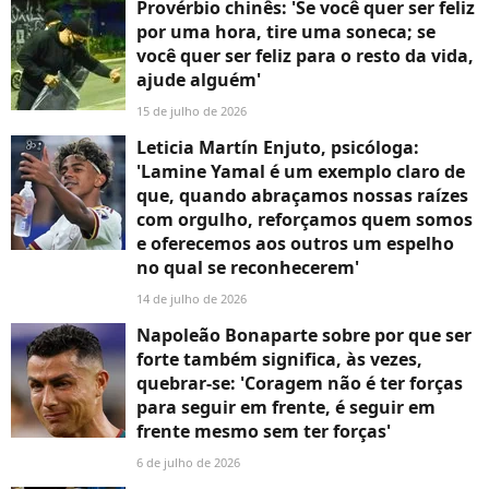
Provérbio chinês: 'Se você quer ser feliz
por uma hora, tire uma soneca; se
você quer ser feliz para o resto da vida,
ajude alguém'
15 de julho de 2026
Leticia Martín Enjuto, psicóloga:
'Lamine Yamal é um exemplo claro de
que, quando abraçamos nossas raízes
com orgulho, reforçamos quem somos
e oferecemos aos outros um espelho
no qual se reconhecerem'
14 de julho de 2026
Napoleão Bonaparte sobre por que ser
forte também significa, às vezes,
quebrar-se: 'Coragem não é ter forças
para seguir em frente, é seguir em
frente mesmo sem ter forças'
6 de julho de 2026