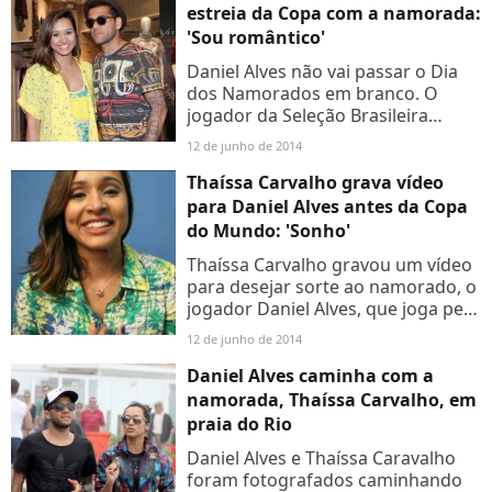
namoro...
estreia da Copa com a namorada:
'Sou romântico'
Daniel Alves não vai passar o Dia
dos Namorados em branco. O
jogador da Seleção Brasileira
afirmou que a estreia da Copa do
12 de junho de 2014
Mundo nesta quinta-feira (12), não
vai atrapalhar os seus...
Thaíssa Carvalho grava vídeo
para Daniel Alves antes da Copa
do Mundo: 'Sonho'
Thaíssa Carvalho gravou um vídeo
para desejar sorte ao namorado, o
jogador Daniel Alves, que joga pela
Seleção Brasileira, nesta quinta-
12 de junho de 2014
feira (12), em São Paulo.
Concentrado para a...
Daniel Alves caminha com a
namorada, Thaíssa Carvalho, em
praia do Rio
Daniel Alves e Thaíssa Caravalho
foram fotografados caminhando