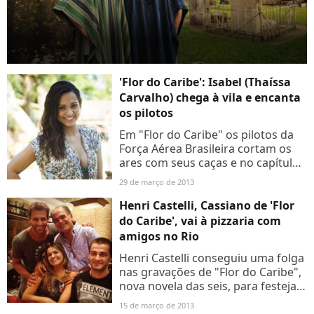
'Flor do Caribe': Isabel (Thaíssa
Carvalho) chega à vila e encanta
os pilotos
Em "Flor do Caribe" os pilotos da
Força Aérea Brasileira cortam os
ares com seus caças e no capítulo
desta terça-feira, Isabel (Thaíssa
29 de março de 2013
Carvalho) chega à Vila dos Ventos
para encantar...
Henri Castelli, Cassiano de 'Flor
do Caribe', vai à pizzaria com
amigos no Rio
Henri Castelli conseguiu uma folga
nas gravações de "Flor do Caribe",
nova novela das seis, para festejar
o aniversário do pai das amigas
15 de março de 2013
Paula Souto e Cláudia Mendes, na