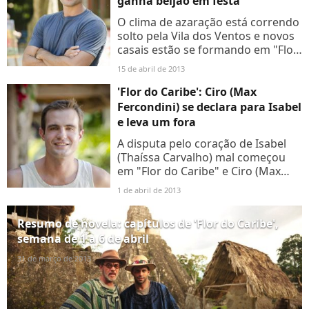
ganha beijão em festa
O clima de azaração está correndo
solto pela Vila dos Ventos e novos
casais estão se formando em "Flor
do Caribe". Nos próximos
15 de abril de 2013
capítulos, a disputa pelo coração
de Isabel (Thaíssa...
'Flor do Caribe': Ciro (Max
Fercondini) se declara para Isabel
e leva um fora
A disputa pelo coração de Isabel
(Thaíssa Carvalho) mal começou
em "Flor do Caribe" e Ciro (Max
Fercondini) já vai sair na frente.
1 de abril de 2013
Nos próximos capítulos da novela
das seis da Globo,...
Resumo de novela: capítulos de 'Flor do Caribe',
semana de 1 a 6 de abril
31 de março de 2013