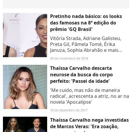
Pretinho nada básico: os looks
das famosas na 8ª edição do
prêmio 'GQ Brasil'
Vitória Strada, Adriane Galisteu,
Preta Gil, Pâmela Tomé, Érika
Januza, Sophia Abrahão e mais
famosas marcaram presença na
28 de novembro de 2018
premiação Men of The Year,
realizado no Copacabana Palace,...
Thaíssa Carvalho descarta
neurose da busca do corpo
perfeito: 'Passei da idade'
'Me cuido, mas não de maneira
radical', acrescenta a atriz, no ar na
novela 'Apocalipse'
16 de dezembro de 2017
Thaíssa Carvalho nega investidas
de Marcos Veras: 'Era zoação,