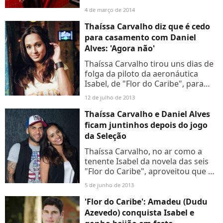
Almeida... O que elas têm em
4 de março de 2014
comum? Uma disco pants pra
chamar de sua. As estrelas que
Thaíssa Carvalho diz que é cedo
brilharam...
para casamento com Daniel
Alves: 'Agora não'
Thaíssa Carvalho tirou uns dias de
folga da piloto da aeronáutica
Isabel, de "Flor do Caribe", para
aproveitar o namorado, o jogador
12 de julho de 2013
Daniel Alves, que está de férias
desde que comemorou...
Thaíssa Carvalho e Daniel Alves
ficam juntinhos depois do jogo
da Seleção
Thaíssa Carvalho, no ar como a
tenente Isabel da novela das seis
"Flor do Caribe", aproveitou que o
namorado, o jogador de futebol
5 de junho de 2013
Daniel Alves, estava no país para o
jogo da seleção...
'Flor do Caribe': Amadeu (Dudu
Azevedo) conquista Isabel e