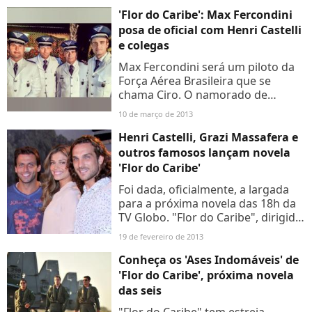
Pizzaria...
'Flor do Caribe': Max Fercondini
posa de oficial com Henri Castelli
e colegas
Max Fercondini será um piloto da
Força Aérea Brasileira que se
chama Ciro. O namorado de
Amanda Richter está tão animado,
10 de março de 2013
que vive publicando fotos das
gravações da trama em sua
Henri Castelli, Grazi Massafera e
conta...
outros famosos lançam novela
'Flor do Caribe'
Foi dada, oficialmente, a largada
para a próxima novela das 18h da
TV Globo. "Flor do Caribe", dirigida
por Jayme Monjardim e escrita por
19 de fevereiro de 2013
Walther Negrão, estreia dia 11 de
março no...
Conheça os 'Ases Indomáveis' de
'Flor do Caribe', próxima novela
das seis
"Flor do Caribe" tem estreia