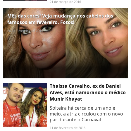
21 de março de 2016
Mês das cores! Veja mudança nos cabelos dos
famosos em fevereiro. Fotos!
28 de fevereiro de 2016
Thaíssa Carvalho, ex de Daniel
Alves, está namorando o médico
Munir Khayat
Solteira há cerca de um ano e
meio, a atriz circulou com o novo
par durante o Carnaval
11 de fevereiro de 2016