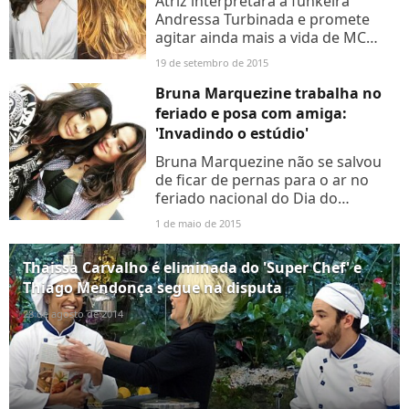
Atriz interpretará a funkeira
Andressa Turbinada e promete
agitar ainda mais a vida de MC
Merlô, que já vive um triângulo
19 de setembro de 2015
amoroso com Alisson e Ninfa na
trama das nove
Bruna Marquezine trabalha no
feriado e posa com amiga:
'Invadindo o estúdio'
Bruna Marquezine não se salvou
de ficar de pernas para o ar no
feriado nacional do Dia do
Trabalho, nesta sexta-feira (1º).
1 de maio de 2015
Prova disso é que a atriz foi até ao
Projac, em Jacarepaguá,...
Thaissa Carvalho é eliminada do 'Super Chef' e
Thiago Mendonça segue na disputa
28 de agosto de 2014