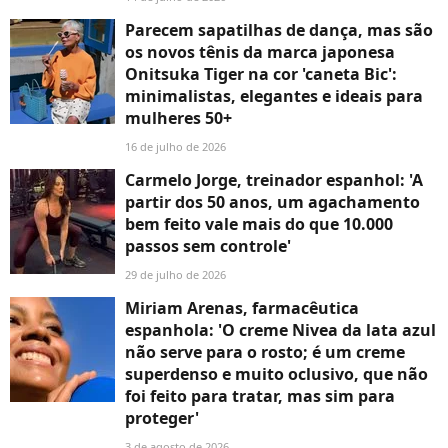
Parecem sapatilhas de dança, mas são
os novos tênis da marca japonesa
Onitsuka Tiger na cor 'caneta Bic':
minimalistas, elegantes e ideais para
mulheres 50+
16 de julho de 2026
Carmelo Jorge, treinador espanhol: 'A
partir dos 50 anos, um agachamento
bem feito vale mais do que 10.000
passos sem controle'
29 de julho de 2026
Miriam Arenas, farmacêutica
espanhola: 'O creme Nivea da lata azul
não serve para o rosto; é um creme
superdenso e muito oclusivo, que não
foi feito para tratar, mas sim para
proteger'
3 de agosto de 2026