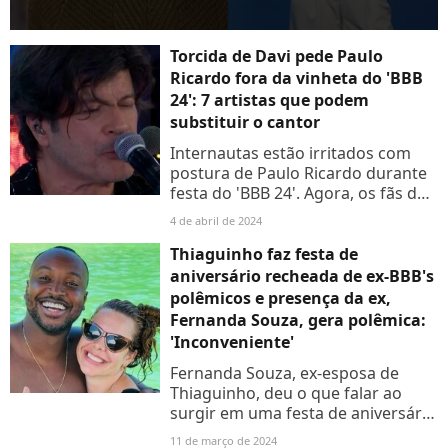
Torcida de Davi pede Paulo
Ricardo fora da vinheta do 'BBB
24': 7 artistas que podem
substituir o cantor
Internautas estão irritados com
postura de Paulo Ricardo durante
festa do 'BBB 24'. Agora, os fãs do
Davi estão pedindo que cantor não
4 de abril de 2024
seja mais o intérprete da música
de abertura...
Thiaguinho faz festa de
aniversário recheada de ex-BBB's
polêmicos e presença da ex,
Fernanda Souza, gera polêmica:
'Inconveniente'
Fernanda Souza, ex-esposa de
Thiaguinho, deu o que falar ao
surgir em uma festa de aniversário
do cantor que também contou
11 de março de 2024