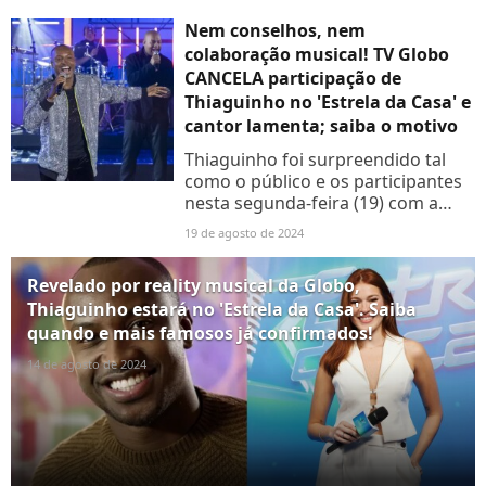
de Silvio Santos recebeu a mãe, o
marido, e amigos
Nem conselhos, nem
colaboração musical! TV Globo
CANCELA participação de
Thiaguinho no 'Estrela da Casa' e
cantor lamenta; saiba o motivo
Thiaguinho foi surpreendido tal
como o público e os participantes
nesta segunda-feira (19) com a
decisão da TV Globo. Ele, que
19 de agosto de 2024
cantaria ao lado de Gael no
programa ao vivo, não estará...
Revelado por reality musical da Globo,
Thiaguinho estará no 'Estrela da Casa'. Saiba
quando e mais famosos já confirmados!
14 de agosto de 2024