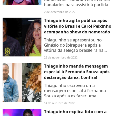
badalados para assistir à partida
da Seleção Brasileira contra
2 de dezembro de 2022
Camarões. Acesse a galeria de
fotos!
Thiaguinho agita público após
vitória do Brasil e Carol Peixinho
acompanha show do namorado
Thiaguinho se apresentou no
Ginásio do Ibirapuera após a
vitória da seleção brasileira na
estreia da Copa do Catar.
25 de novembro de 2022
Thiaguinho manda mensagem
especial à Fernanda Souza após
declaração da ex. Confira!
Thiaguinho escreveu uma
mensagem especial à Fernanda
Souza após a ex fazer uma
declaração pública a ele. Confira:
14 de outubro de 2022
Thiaguinho explica foto com a