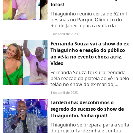
fotos!
Thiaguinho reuniu cerca de 62 mil
pessoas no Parque Olímpico do
Rio de Janeiro para a volta da
'Tardezinha'. Acesse a galeria de
2 de abril de 2023
fotos acima e veja os famosos que
marcaram presença!
Fernanda Souza vai a show do ex
Thiaguinho e reação do público
ao vê-la no evento choca atriz.
Vídeo
Fernanda Souza foi surpreendida
pela reação da plateia ao vê-la pelo
telão no show do ex-marido,
Thiaguinho. Veja os vídeos e a
1 de abril de 2023
interação da atriz com a atual
namorada do cantor!
Tardezinha: descobrimos o
segredo do sucesso do show de
Thiaguinho. Saiba qual!
Thiaguinho se prepara para a volta
do projeto Tardezinha e contou