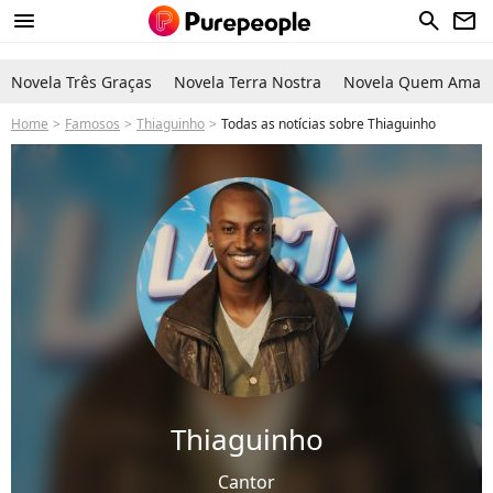
menu
search
newsletter
Novela Três Graças
Novela Terra Nostra
Novela Quem Ama C
Home
Famosos
Thiaguinho
Todas as notícias sobre Thiaguinho
Thiaguinho
Cantor