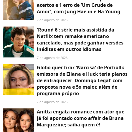
acertos e 1 erro de 'Um Grude de
Amor', com Jung Hae-in e Ha Young
7 de agosto de 2026
'Round 6': série mais assistida da
Netflix tem remake americano
cancelado, mas pode ganhar versões
inéditas em outros idiomas
7 de agosto de 2026
Globo quer tirar 'Narcisa' de Portiolli:
emissora de Eliana e Huck teria planos
de enfraquecer 'Domingo Legal' com
proposta nova e 5x maior, além de
programa próprio
7 de agosto de 2026
Anitta engata romance com ator que
já foi apontado como affair de Bruna
Marquezine; saiba quem é!