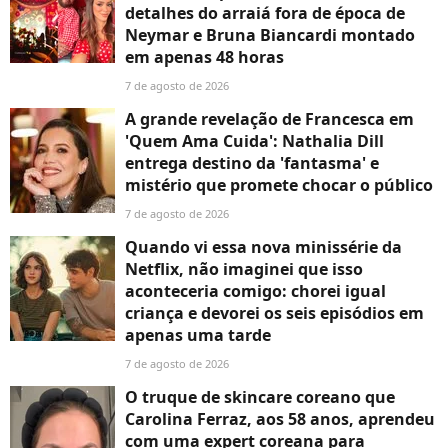
detalhes do arraiá fora de época de
Neymar e Bruna Biancardi montado
em apenas 48 horas
7 de agosto de 2026
A grande revelação de Francesca em
'Quem Ama Cuida': Nathalia Dill
entrega destino da 'fantasma' e
mistério que promete chocar o público
7 de agosto de 2026
Quando vi essa nova minissérie da
Netflix, não imaginei que isso
aconteceria comigo: chorei igual
criança e devorei os seis episódios em
apenas uma tarde
7 de agosto de 2026
O truque de skincare coreano que
Carolina Ferraz, aos 58 anos, aprendeu
com uma expert coreana para