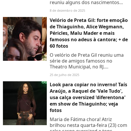
reuniu alguns dos nascimentos
mais comentados das redes!
8 de dezembro de 2025
Relembre:
Velório de Preta Gil: forte emoção
de Thiaguinho, Alice Wegmann,
Péricles, Malu Mader e mais
famosos no adeus à cantora; + de
60 fotos
O velório de Preta Gil reuniu uma
série de amigos famosos no
Theatro Municipal, no RJ.
Thiaguinho, Péricles e Alice
25 de julho de 2025
Wegmann foram alguns que não
seguraram a emoção ao se
Look para copiar no inverno! Taís
aproximarem...
Araújo, a Raquel de 'Vale Tudo',
usa calça oversized 'diferentona'
em show de Thiaguinho; veja
fotos
Maria de Fátima chora! Atriz
brilhou nesta quarta-feira (23) com
calça cargo oversized e tons