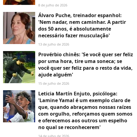
8 de julho de 2026
Álvaro Puche, treinador espanhol:
'Nem nadar, nem caminhar. A partir
dos 50 anos, é absolutamente
necessário fazer musculação'
13 de julho de 2026
Provérbio chinês: 'Se você quer ser feliz
por uma hora, tire uma soneca; se
você quer ser feliz para o resto da vida,
ajude alguém'
15 de julho de 2026
Leticia Martín Enjuto, psicóloga:
'Lamine Yamal é um exemplo claro de
que, quando abraçamos nossas raízes
com orgulho, reforçamos quem somos
e oferecemos aos outros um espelho
no qual se reconhecerem'
14 de julho de 2026