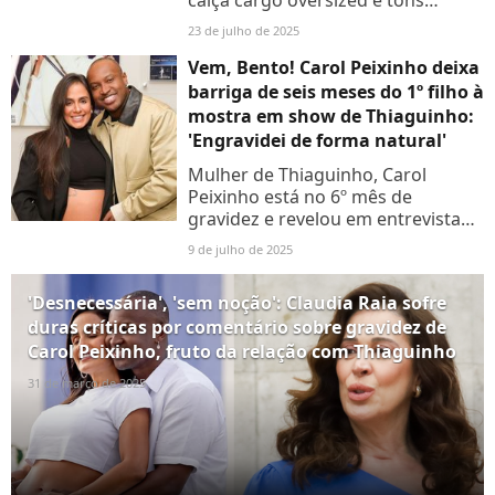
vinhos. Vem ver!
23 de julho de 2025
Vem, Bento! Carol Peixinho deixa
barriga de seis meses do 1º filho à
mostra em show de Thiaguinho:
'Engravidei de forma natural'
Mulher de Thiaguinho, Carol
Peixinho está no 6º mês de
gravidez e revelou em entrevista
ter engravidado de maneira
9 de julho de 2025
natural: 'No 7º mês tentando'
'Desnecessária', 'sem noção': Claudia Raia sofre
duras críticas por comentário sobre gravidez de
Carol Peixinho, fruto da relação com Thiaguinho
31 de março de 2025