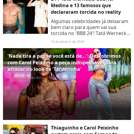
Medina e 13 famosos que
declararam torcida no reality
Algumas celebridades já deixaram
bem claro para quem vai sua
torcida no 'BBB 24'! Tatá Werneck,
Gabriel Medina, Deborah Secco,
15 de janeiro de 2024
Neymar e outros famosos já
revelaram para quem estão...
'Nada tira a paz se você está de...': Descobrimos
com Carol Peixinho a peça indispensável para
arrasar no look de 'Tardezinha'
23 de outubro de 2023
Thiaguinho e Carol Peixinho