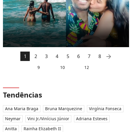
arrow_right
1
2
3
4
5
6
7
8
9
10
12
Tendências
Ana Maria Braga
Bruna Marquezine
Virgínia Fonseca
Neymar
Vini Jr./Vinícius Júnior
Adriana Esteves
Anitta
Rainha Elizabeth II