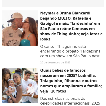
Neymar e Bruna Biancardi
beijando MUITO, Rafaella e
Gabigol e mais: 'Tardezinha' em
São Paulo reúne famosos em
show de Thiaguinho; veja fotos e
looks!
O cantor Thiaguinho está
encerrando o projeto 'Tardezinha'
com um show em São Paulo neste
sábado (20), que contou com a
20 de dezembro de 2025
presença de muitos famosos
Quais bebês de famosos
nasceram em 2025? Ludmilla,
Thiaguinho, Rihanna e outros
nomes que ampliaram a família;
veja +20 fotos
Das estrelas nacionais às
celebridades internacionais, 2025