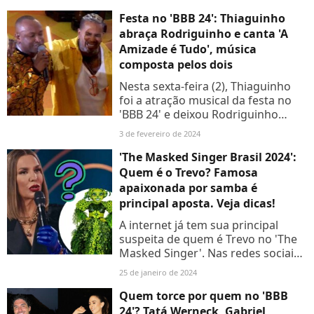
com Rodriguinhoe Nego Di. Leia a
opinião de internautas!
Festa no 'BBB 24': Thiaguinho
abraça Rodriguinho e canta 'A
Amizade é Tudo', música
composta pelos dois
Nesta sexta-feira (2), Thiaguinho
foi a atração musical da festa no
'BBB 24' e deixou Rodriguinho
empolgadíssimo! O brother foi
3 de fevereiro de 2024
ajudado pelos participantes e deu
um abraço caloroso...
'The Masked Singer Brasil 2024':
Quem é o Trevo? Famosa
apaixonada por samba é
principal aposta. Veja dicas!
A internet já tem sua principal
suspeita de quem é Trevo no 'The
Masked Singer'. Nas redes sociais,
o nome de uma famosa
25 de janeiro de 2024
apaixonada por samba é a maior
aposta.
Quem torce por quem no 'BBB
24'? Tatá Werneck, Gabriel