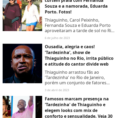
curtem praia com Fernanda
Souza e a namorada, Eduarda
Porto. Fotos!
Thiaguinho, Carol Peixinho,
Fernanda Souza e Eduarda Porto
aproveitaram a tarde de sol no Rio
de Janeiro para curtir uma praia.
6 de julho de 2023
Veja as fotos!
Ousadia, alegria e caos!
'Tardezinha', show de
Thiaguinho no Rio, irrita público
e atitude do cantor divide web
Thiaguinho arrastou fãs ao
'Tardezinha' no Rio de Janeiro,
porém um conjunto de fatores
irritou o público, que saiu um tanto
3 de abril de 2023
frustrado. Aos detalhes!
Famosos marcam presença na
'Tardezinha' de Thiaguinho e
elegem looks com mix de
conforto e sensualidade. Veja 30