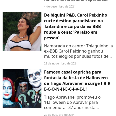
mas ainda aparece junto, quando
4 de dezembro de 2024
está em público. Veja mais
detalhes a seguir.
De biquíni P&B, Carol Peixinho
curte destino paradisíaco na
Tailândia e corpo da ex-BBB
rouba a cena: 'Paraíso em
pessoa'
Namorada do cantor Thiaguinho, a
ex-BBB Carol Peixinho ganhou
muitos elogios por suas fotos de
biquíni na Tailândia, onde está
28 de novembro de 2024
curtindo verdadeiros paraísos.
Veja!
Famoso casal capricha para
fantasia da festa de Halloween
de Tiago Abravanel e surge I-R-R-
E-C-O-N-H-E-C-Í-V-E-L!
Tiago Abravanel promoveu o
'Halloween do Abrava' para
comemorar 37 anos nesta
segunda-feira (22). O ator e neto
22 de outubro de 2024