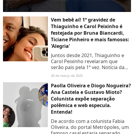
Vem bebê aí! 1ª gravidez de
Thiaguinho e Carol Peixinho é
festejada por Bruna Biancardi,
Ticiane Pinheiro e mais famosos:
'Alegria'
Juntos desde 2021, Thiaguinho e
Carol Peixinho revelaram que
serão pais pela 1ª vez. Notícia da
gravidez fez Bruna Biancardi
30 de março de 2025
comemorar: 'Alegria'
Paolla Oliveira e Diogo Nogueira?
Ana Castela e Gustavo Mioto?
Colunista expõe separação
polêmica e web especula.
Entenda!
De acordo com a colunista Fabia
Oliveira, do portal Metrópoles, um
famoso casal estaria separado,