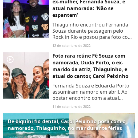
ex-mulher, Fernanda Souza, e
atual namorada: 'Não se
espantem'
Thiaguinho encontrou Fernanda
Souza durante passagem pelo
Rock in Rio e posou para foto com
apresentadora. Aos detalhes!
12 de setembro de 2022
Foto rara reúne Fê Souza com
player2
namorada, Duda Porto, o ex-
marido da atriz, Thiaguinho, e
atual do cantor, Carol Peixinho
Fernanda Souza e Eduarda Porto
assumiram namoro em abril. Ao
postar encontro com a atual
namorada, Carol Peixinho, e a ex-
11 de setembro de 2022
mulher, Thiaguinho deu uma lição.
'Eu acredito no amor. Amo...
De biquíni fio-dental, Carol Peixinho posa com o
namorado, Thiaguinho, no mar durante férias
17 de agosto de 2022