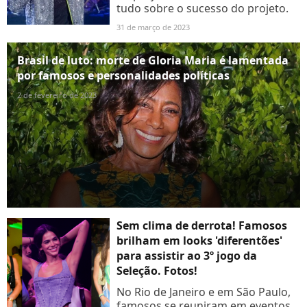
tudo sobre o sucesso do projeto.
31 de março de 2023
Brasil de luto: morte de Gloria Maria é lamentada
por famosos e personalidades políticas
2 de fevereiro de 2023
Sem clima de derrota! Famosos
brilham em looks 'diferentões'
para assistir ao 3º jogo da
Seleção. Fotos!
No Rio de Janeiro e em São Paulo,
famosos se reuniram em eventos