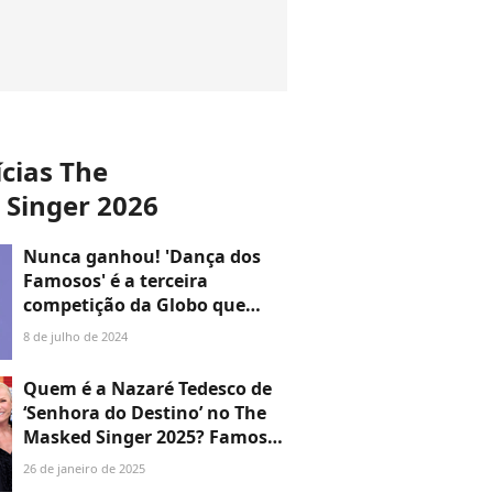
ícias The
Singer 2026
Nunca ganhou! 'Dança dos
Famosos' é a terceira
competição da Globo que
Lucy Alves vai à final, mas
8 de julho de 2024
não leva
Quem é a Nazaré Tedesco de
‘Senhora do Destino’ no The
Masked Singer 2025? Famosa
apresentadora infantil
26 de janeiro de 2025
levanta suspeitas de