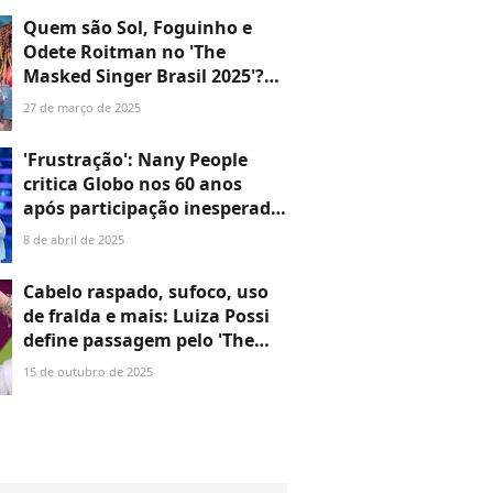
participação no programa.
Quem são Sol, Foguinho e
Saiba!
Odete Roitman no 'The
Masked Singer Brasil 2025'?
Descubra quais famosos
27 de março de 2025
estão por trás dos finalistas
da 5ª temporada
'Frustração': Nany People
critica Globo nos 60 anos
após participação inesperada
em The Masked Singer
8 de abril de 2025
Cabelo raspado, sufoco, uso
de fralda e mais: Luiza Possi
define passagem pelo 'The
Masked Singer Brasil', da
15 de outubro de 2025
Globo: 'Vontade de...'