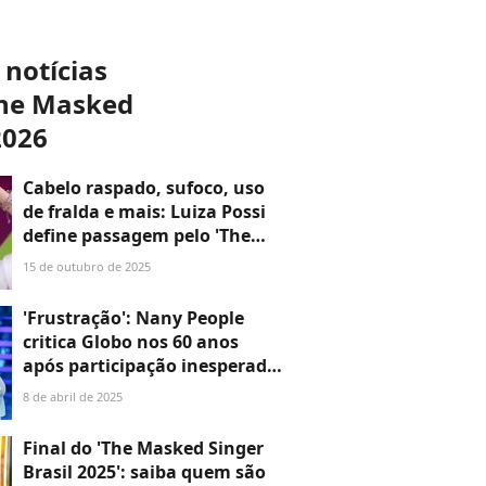
 notícias
The Masked
2026
Cabelo raspado, sufoco, uso
de fralda e mais: Luiza Possi
define passagem pelo 'The
Masked Singer Brasil', da
15 de outubro de 2025
Globo: 'Vontade de...'
'Frustração': Nany People
critica Globo nos 60 anos
após participação inesperada
em The Masked Singer
8 de abril de 2025
Final do 'The Masked Singer
Brasil 2025': saiba quem são