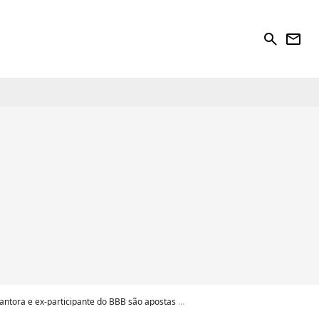
search
newsletter
-participante do BBB são apostas da web. Veja dicas!