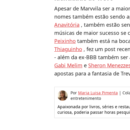
Apesar de Marvvila ser a maior
nomes também estão sendo apo
Anavitória
, também estão sen
músicas de maior sucesso se 
Peixinho
também está na boca
Thiaguinho
, fez um post rece
- além da ex-BBB também ser 
Gabi Melim
e
Sheron Menezze
apostas para a fantasia de Tre
Por
Maria Luisa Pimenta
|
Col
entretenimento
Apaixonada por livros, séries e rest
curiosa, poderia passar horas pesqu