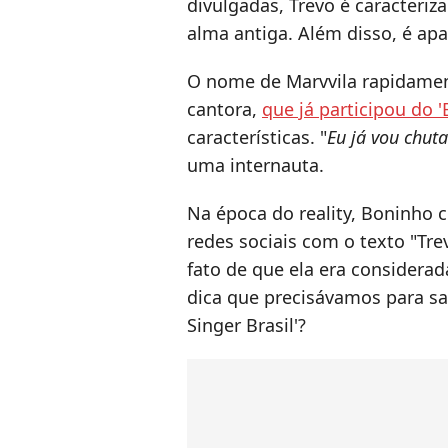
divulgadas, Trevo é caracter
alma antiga. Além disso, é ap
O nome de Marvvila rapidamente
cantora,
que já participou do '
características. "
Eu já vou chuta
uma internauta.
Na época do reality, Boninho 
redes sociais com o texto "Tre
fato de que ela era considerada
dica que precisávamos para s
Singer Brasil'?