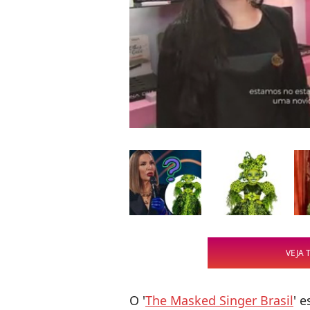
VEJA 
O '
The Masked Singer Brasil
' 