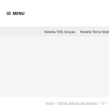
menu
MENU
Novela Três Graças
Novela Terra Nos
Home
Últimas Notícias dos famosos
TV