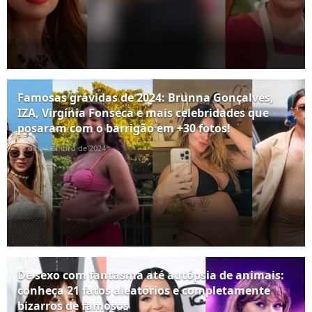
Famosas grávidas de 2024: Brunna Gonçalves,
IZA, Virgínia Fonseca e mais celebridades que
posaram com o barrigão em +30 fotos!
18 de dezembro de 2024
De sexo com fantasma até autópsia de animais:
conheça 21 fatos aleatórios e completamente
bizarros de famosos