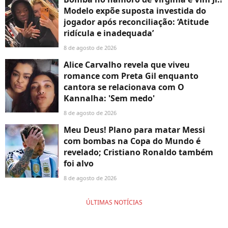
Modelo expõe suposta investida do
jogador após reconciliação: ‘Atitude
ridícula e inadequada’
8 de agosto de 2026
Alice Carvalho revela que viveu
romance com Preta Gil enquanto
cantora se relacionava com O
Kannalha: 'Sem medo'
8 de agosto de 2026
Meu Deus! Plano para matar Messi
com bombas na Copa do Mundo é
revelado; Cristiano Ronaldo também
foi alvo
8 de agosto de 2026
ÚLTIMAS NOTÍCIAS