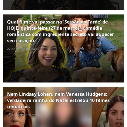
Qual filme vai passar na 'Sessão da Tarde' de
HOJE, quinta-feira (27 de março)? Comédia
romântica com ingrediente secreto vai aquecer
seu coração
27 de março de 2025
Nem Lindsay Lohan, nem Vanessa Hudgens:
verdadeira rainha do Natal estrelou 10 filmes
temáticos
25 de dezembro de 2024