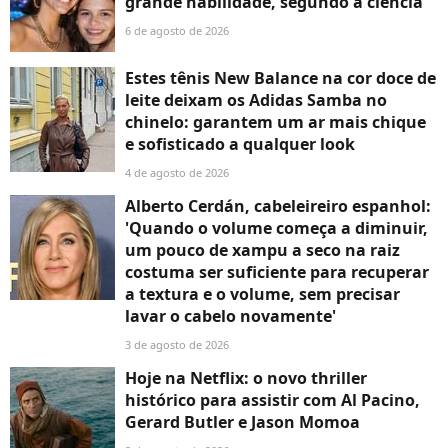
grande habilidade, segundo a ciência
6 de agosto de 2026
Estes tênis New Balance na cor doce de
leite deixam os Adidas Samba no
chinelo: garantem um ar mais chique
e sofisticado a qualquer look
4 de agosto de 2026
Alberto Cerdán, cabeleireiro espanhol:
'Quando o volume começa a diminuir,
um pouco de xampu a seco na raiz
costuma ser suficiente para recuperar
a textura e o volume, sem precisar
lavar o cabelo novamente'
3 de agosto de 2026
Hoje na Netflix: o novo thriller
histórico para assistir com Al Pacino,
Gerard Butler e Jason Momoa