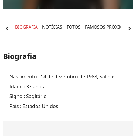
BIOGRAFIA
NOTÍCIAS
FOTOS
FAMOSOS PRÓXIMOS
F
chevron_left
chevron_right
Biografia
Nascimento :
14 de dezembro de 1988, Salinas
Idade :
37 anos
Signo :
Sagitário
País :
Estados Unidos