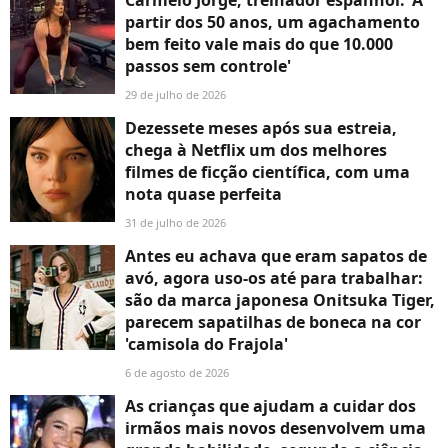
Carmelo Jorge, treinador espanhol: 'A
partir dos 50 anos, um agachamento
bem feito vale mais do que 10.000
passos sem controle'
29 de julho de 2026
Dezessete meses após sua estreia,
chega à Netflix um dos melhores
filmes de ficção científica, com uma
nota quase perfeita
31 de julho de 2026
Antes eu achava que eram sapatos de
avó, agora uso-os até para trabalhar:
são da marca japonesa Onitsuka Tiger,
parecem sapatilhas de boneca na cor
'camisola do Frajola'
6 de agosto de 2026
As crianças que ajudam a cuidar dos
irmãos mais novos desenvolvem uma