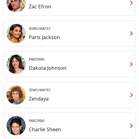
chevron_right
Zac Efron
SEMELHANTES
chevron_right
Paris Jackson
PARCERIAS
chevron_right
Dakota Johnson
SEMELHANTES
chevron_right
Zendaya
PARCERIAS
chevron_right
Charlie Sheen