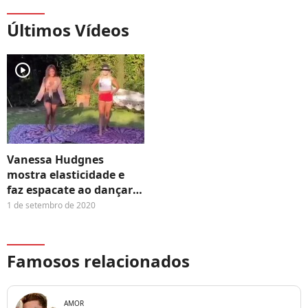
Últimos Vídeos
player2
Vanessa Hudgnes
mostra elasticidade e
faz espacate ao dançar
'WAP'
1 de setembro de 2020
Famosos relacionados
AMOR