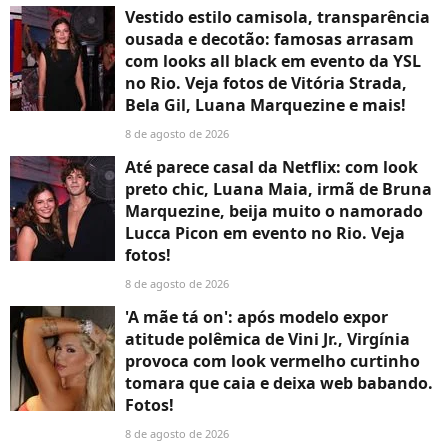
Vestido estilo camisola, transparência
ousada e decotão: famosas arrasam
com looks all black em evento da YSL
no Rio. Veja fotos de Vitória Strada,
Bela Gil, Luana Marquezine e mais!
8 de agosto de 2026
Até parece casal da Netflix: com look
preto chic, Luana Maia, irmã de Bruna
Marquezine, beija muito o namorado
Lucca Picon em evento no Rio. Veja
fotos!
8 de agosto de 2026
'A mãe tá on': após modelo expor
atitude polêmica de Vini Jr., Virgínia
provoca com look vermelho curtinho
tomara que caia e deixa web babando.
Fotos!
8 de agosto de 2026