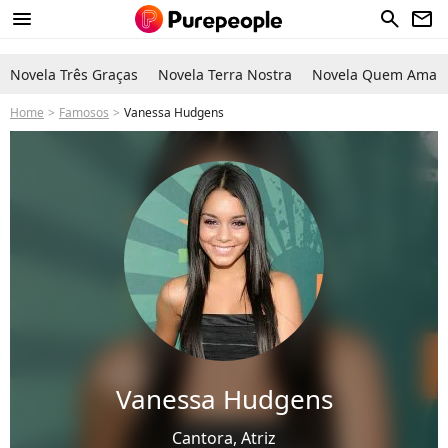
menu
search
newsletter
Novela Três Graças
Novela Terra Nostra
Novela Quem Ama C
Home
Famosos
Vanessa Hudgens
Vanessa Hudgens
Cantora, Atriz