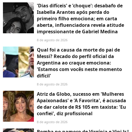
'Dias difíceis' e 'choque': desabafo de
Isabella Arantes após perda do
primeiro filho emociona; em carta
aberta, influenciadora revela atitude
impressionante de Gabriel Medina
8 de agosto de 2026
Qual foi a causa da morte do pai de
Messi? Recado do perfil oficial da
Argentina ao craque emociona:
'Estamos com vocês neste momento
difícil'
8 de agosto de 2026
Atriz da Globo, sucesso em 'Mulheres
Apaixonadas' e 'A Favorita', é acusada
de dar calote de R$ 105 em taxista: 'Eu
confiei', diz profissional
8 de agosto de 2026
Bomba no namoro de Virgínia e Vini Jr.!