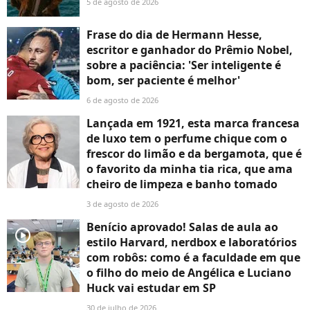
5 de agosto de 2026
Frase do dia de Hermann Hesse,
escritor e ganhador do Prêmio Nobel,
sobre a paciência: 'Ser inteligente é
bom, ser paciente é melhor'
6 de agosto de 2026
Lançada em 1921, esta marca francesa
de luxo tem o perfume chique com o
frescor do limão e da bergamota, que é
o favorito da minha tia rica, que ama
cheiro de limpeza e banho tomado
3 de agosto de 2026
Benício aprovado! Salas de aula ao
player2
estilo Harvard, nerdbox e laboratórios
com robôs: como é a faculdade em que
o filho do meio de Angélica e Luciano
Huck vai estudar em SP
30 de julho de 2026