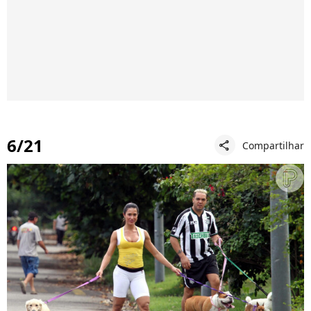
6/21
Compartilhar
share