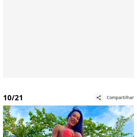
10/21
Compartilhar
share