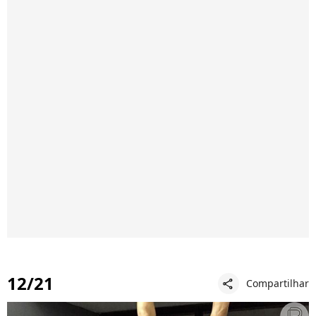
12/21
Compartilhar
share