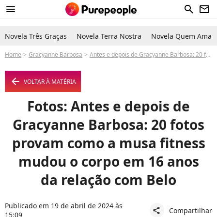
menu
search
newsletter
Novela Três Graças
Novela Terra Nostra
Novela Quem Ama C
Home
Gracyanne Barbosa
Antes e depois de Gracyanne Barbosa: 20 fotos provam como a musa fitness mudou o corpo em 16 anos da relação com Belo
arrow_left
VOLTAR À MATÉRIA
Fotos: Antes e depois de
Gracyanne Barbosa: 20 fotos
provam como a musa fitness
mudou o corpo em 16 anos
da relação com Belo
Publicado em 19 de abril de 2024 às
Compartilhar
share
15:09