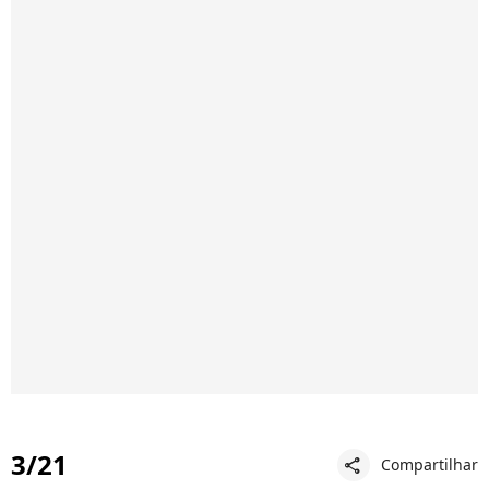
3/21
Compartilhar
share