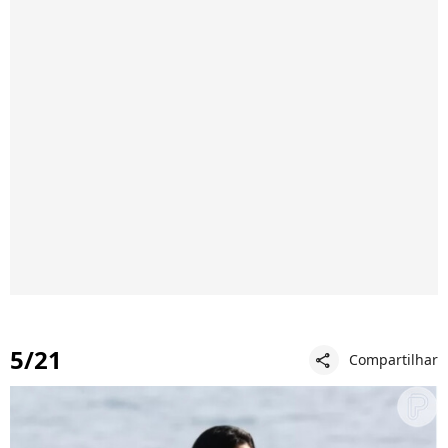
5/21
Compartilhar
share