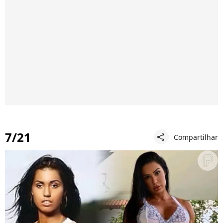
7/21
Compartilhar
share