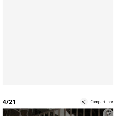
4/21
Compartilhar
share