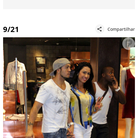
9/21
Compartilhar
share