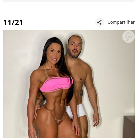
11/21
Compartilhar
share