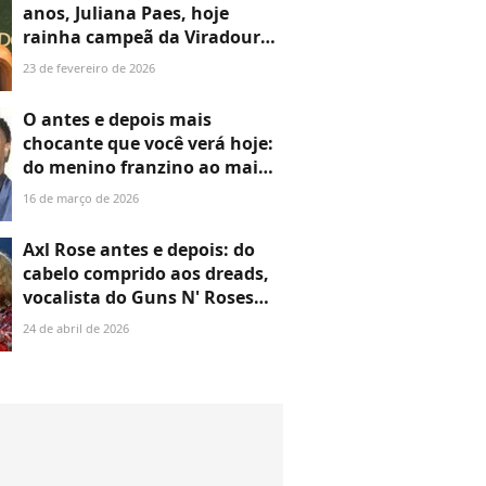
anos, Juliana Paes, hoje
rainha campeã da Viradouro,
reprovou Photoshop que
23 de fevereiro de 2026
aumentou seu bumbum e
mudou seu corpo em foto na
O antes e depois mais
praia
chocante que você verá hoje:
do menino franzino ao maior
galã de Hollywood, Michael B.
16 de março de 2026
Jordan, Melhor Ator no Oscar
2026, mudou MUITO em 25
Axl Rose antes e depois: do
anos. Veja 28 fotos!
cabelo comprido aos dreads,
vocalista do Guns N' Roses
passou por transformações
24 de abril de 2026
impactantes em 40 anos;
estas 20 fotos são de cair o
queixo