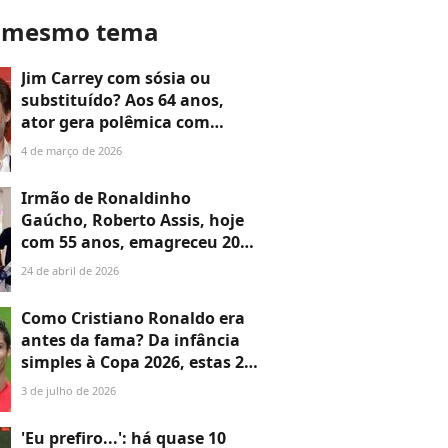
o mesmo tema
Jim Carrey com sósia ou
substituído? Aos 64 anos,
ator gera polêmica com
aparência diferente, mas
4 de março de 2026
antes e depois é chocante: 30
fotos de sua transformação
Irmão de Ronaldinho
em 46 anos
Gaúcho, Roberto Assis, hoje
com 55 anos, emagreceu 20
kg com treinos e dieta; ex-
24 de abril de 2026
jogador é casado com musa
fitness
Como Cristiano Ronaldo era
antes da fama? Da infância
simples à Copa 2026, estas 28
fotos do antes e depois do
3 de julho de 2026
jogador em + de 30 anos são
impressionantes
'Eu prefiro...': há quase 10