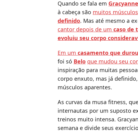
Quando se fala em
Gracyanne
à cabeça são
muitos músculo
definido
. Mas até mesmo a ex
cantor depois de um
caso de 
evoluiu seu corpo considera
Em um
casamento que durou
foi só
Belo
que mudou seu co
inspiração para muitas pessoa
corpo enxuto, mas já definido,
músculos aparentes.
As curvas da musa fitness, qu
internautas por um suposto ex
treinos muito intensa. Gracya
semana e divide seus exercíci