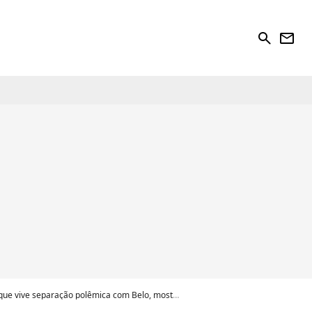
search
newsletter
paração polêmica com Belo, mostram mudança radical