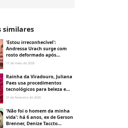
s similares
'Estou irreconhecível':
Andressa Urach surge com
rosto deformado após
plástica e web reage. 'A nova
11 de maio de 2026
Gretchen'
Rainha da Viradouro, Juliana
Paes usa procedimentos
tecnológicos para beleza e
pele intacta aos 46 anos;
21 de fevereiro de 2026
dermatologista explica:
'Maior desafio não é apenas
'Não foi o homem da minha
flacidez'
vida': há 6 anos, ex de Gerson
Brenner, Denize Taccto