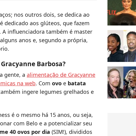
aços; nos outros dois, se dedica ao
 é dedicado aos glúteos, que fazem
 A influenciadora também é master
 alguns anos e, segundo a própria,
rio.
e Gracyanne Barbosa?
a gente, a
alimentação de Gracyanne
êmicas na web
. Com
ovo
e
batata
também ingere legumes grelhados e
ness é o mesmo há 15 anos, ou seja,
onar com Belo e a potencializar seu
me 40 ovos por dia
(SIM!), divididos