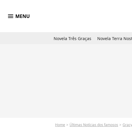
menu
MENU
Novela Três Graças
Novela Terra Nos
Home
Últimas Notícias dos famosos
Grac