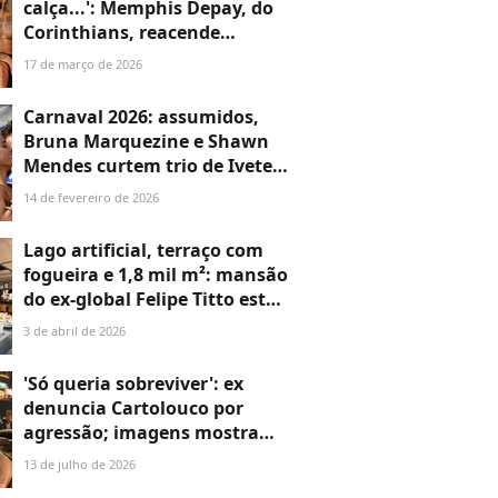
calça...': Memphis Depay, do
Corinthians, reacende
rumores de romance com
17 de março de 2026
Maisa em nova foto da ex-
SBT; apresentadora já se
Carnaval 2026: assumidos,
posicionou sobre boatos
Bruna Marquezine e Shawn
Mendes curtem trio de Ivete
Sangalo em clima de
14 de fevereiro de 2026
romance. Veja fotos!
Lago artificial, terraço com
fogueira e 1,8 mil m²: mansão
do ex-global Felipe Titto está
à venda por R$ 30 milhões e é
3 de abril de 2026
um verdadeiro paraíso; veja
fotos impressionantes
'Só queria sobreviver': ex
denuncia Cartolouco por
agressão; imagens mostram
ex-jornalista da Globo e ex-'A
13 de julho de 2026
Fazenda' queimando