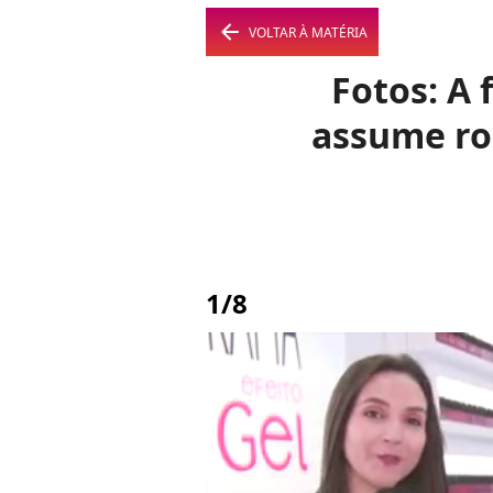
arrow_left
VOLTAR À MATÉRIA
Fotos: A 
assume ro
1/8