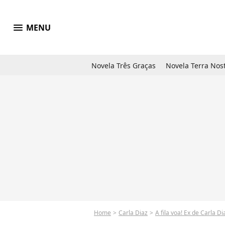
menu
MENU
Novela Três Graças
Novela Terra Nos
Home
Carla Diaz
A fila voa! Ex de Carla 