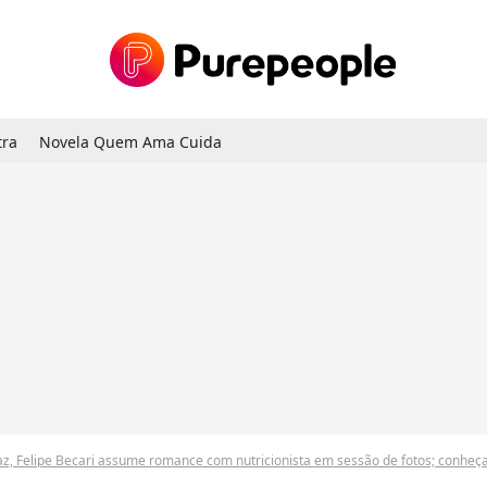
tra
Novela Quem Ama Cuida
Diaz, Felipe Becari assume romance com nutricionista em sessão de fotos; conheç