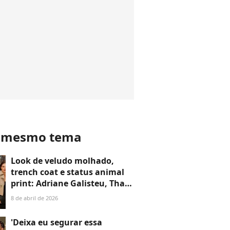
o mesmo tema
Look de veludo molhado,
trench coat e status animal
print: Adriane Galisteu, Thais
Carla, Marisa Orth e mais
8 de abril de 2026
famosas roubam a cena em
desfile de luxo; veja +35 fotos
'Deixa eu segurar essa