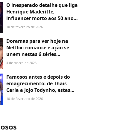
namorada com cigarro
O inesperado detalhe que liga
Henrique Maderitte,
influencer morto aos 50 anos,
e Zé Felipe, ex de Ana Castela
10 de fevereiro de 2026
e Virgínia
Doramas para ver hoje na
Netflix: romance e ação se
unem nestas 6 séries
espetaculares que pouca
4 de março de 2026
gente conhece
Famosos antes e depois do
emagrecimento: de Thais
Carla a Jojo Todynho, estas
são as 20 transformações
10 de fevereiro de 2026
mais chocantes de estrelas
após a perda de peso
mosos