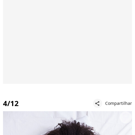
4/12
Compartilhar
share