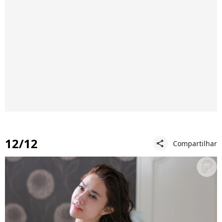
12/12
Compartilhar
share