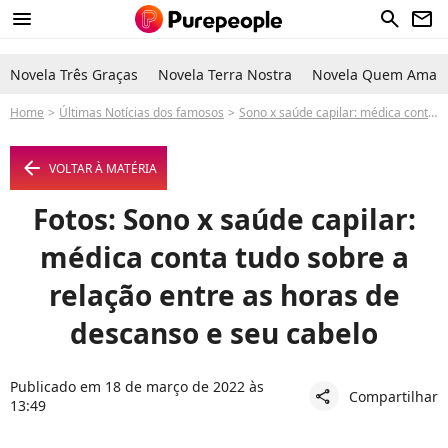
menu
search
newsletter
Novela Três Graças
Novela Terra Nostra
Novela Quem Ama C
Home
Últimas Notícias dos famosos
Sono x saúde capilar: médica conta tudo sobre a relação entre as horas de descanso e seu cabelo
arrow_left
VOLTAR À MATÉRIA
Fotos: Sono x saúde capilar:
médica conta tudo sobre a
relação entre as horas de
descanso e seu cabelo
Publicado em 18 de março de 2022 às
Compartilhar
share
13:49