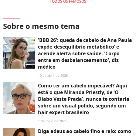
TODOS OS FAMOSOS
Sobre o mesmo tema
'BBB 26': queda de cabelo de Ana Paula
expõe ‘desequilíbrio metabólico’ e
acende alerta sobre saúde. 'Corpo
entra em desbalanceamento', diz
médico
10 de abril de 2026
Como ter um cabelo impecável? Aqui
está o que Miranda Priestly, de 'O
Diabo Veste Prada', nunca te contaria
sobre um visual polido, segundo um
hair expert brasileiro
1 de maio de 2026
Diga adeus ao cabelo fino e ralo: como