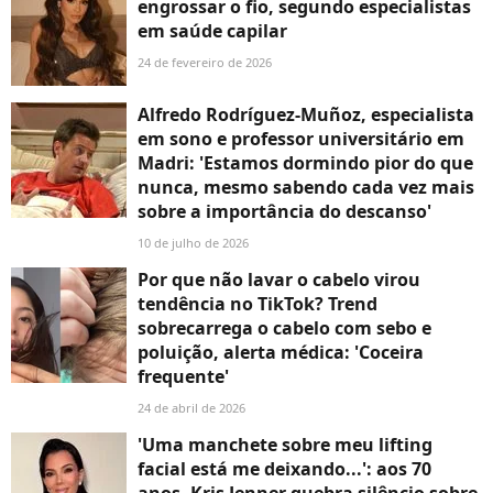
engrossar o fio, segundo especialistas
em saúde capilar
24 de fevereiro de 2026
Alfredo Rodríguez-Muñoz, especialista
em sono e professor universitário em
Madri: 'Estamos dormindo pior do que
nunca, mesmo sabendo cada vez mais
sobre a importância do descanso'
10 de julho de 2026
Por que não lavar o cabelo virou
tendência no TikTok? Trend
sobrecarrega o cabelo com sebo e
poluição, alerta médica: 'Coceira
frequente'
24 de abril de 2026
'Uma manchete sobre meu lifting
facial está me deixando...': aos 70