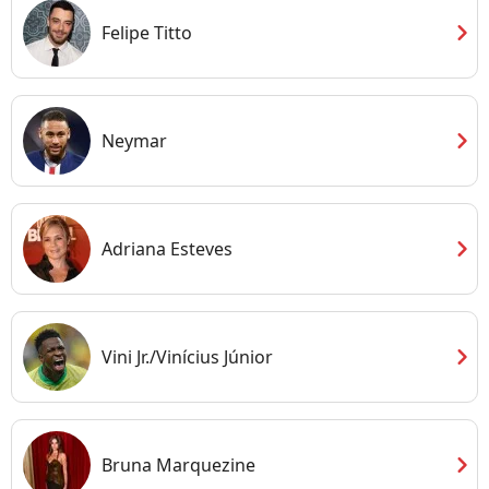
chevron_right
Felipe Titto
chevron_right
Neymar
chevron_right
Adriana Esteves
chevron_right
Vini Jr./Vinícius Júnior
chevron_right
Bruna Marquezine