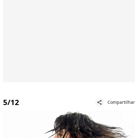
5/12
Compartilhar
share