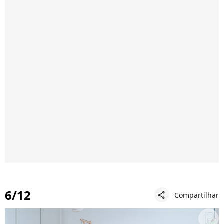
6/12
Compartilhar
share