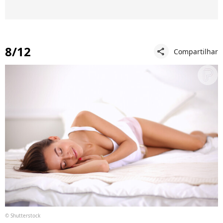
8/12
Compartilhar
share
© Shutterstock