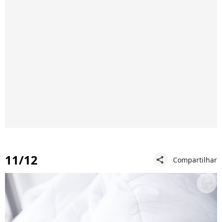
11/12
Compartilhar
share