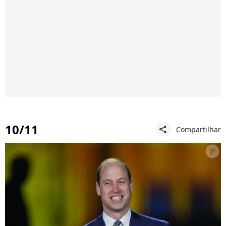
10/11
Compartilhar
share