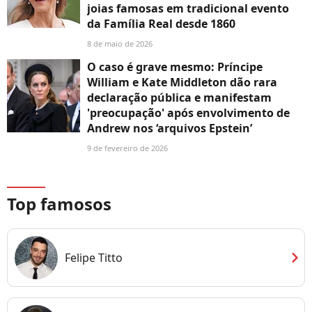
joias famosas em tradicional evento
da Família Real desde 1860
8 de maio de 2026
O caso é grave mesmo: Príncipe
William e Kate Middleton dão rara
declaração pública e manifestam
'preocupação' após envolvimento de
Andrew nos ‘arquivos Epstein’
9 de fevereiro de 2026
Top famosos
chevron_right
Felipe Titto