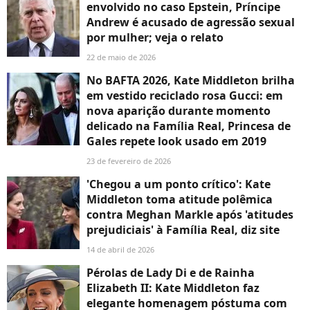
envolvido no caso Epstein, Príncipe
Andrew é acusado de agressão sexual
por mulher; veja o relato
22 de maio de 2026
No BAFTA 2026, Kate Middleton brilha
em vestido reciclado rosa Gucci: em
nova aparição durante momento
delicado na Família Real, Princesa de
Gales repete look usado em 2019
23 de fevereiro de 2026
'Chegou a um ponto crítico': Kate
Middleton toma atitude polêmica
contra Meghan Markle após 'atitudes
prejudiciais' à Família Real, diz site
14 de abril de 2026
Pérolas de Lady Di e de Rainha
Elizabeth II: Kate Middleton faz
elegante homenagem póstuma com