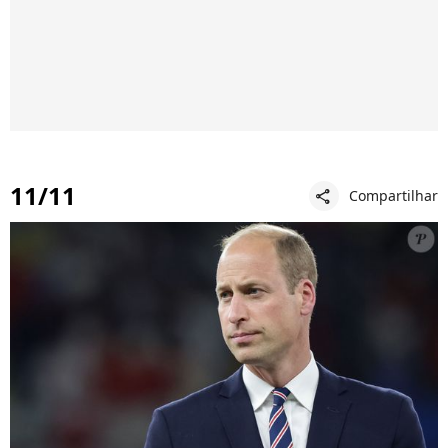
11/11
Compartilhar
share