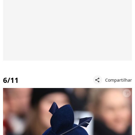
6/11
Compartilhar
share