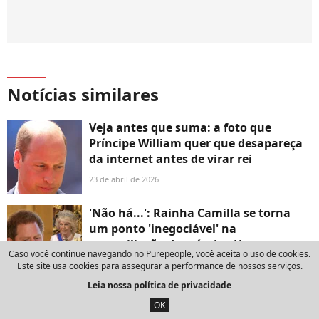
Notícias similares
Veja antes que suma: a foto que
Príncipe William quer que desapareça
da internet antes de virar rei
23 de abril de 2026
'Não há...': Rainha Camilla se torna
um ponto 'inegociável' na
reconciliação do príncipe Harry com o
Caso você continue navegando no Purepeople, você aceita o uso de cookies.
pai, Rei Charles III
Este site usa cookies para assegurar a performance de nossos serviços.
16 de julho de 2026
Leia nossa política de privacidade
'Chegou a um ponto crítico': Kate
OK