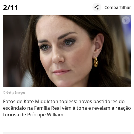
2/11
Compartilhar
share
© Getty Images
Fotos de Kate Middleton topless: novos bastidores do
escândalo na Família Real vêm à tona e revelam a reação
furiosa de Príncipe William