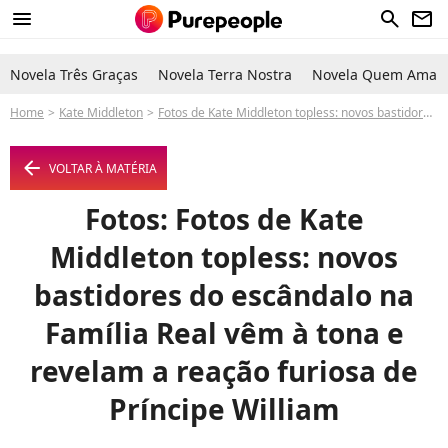
menu
search
newsletter
Novela Três Graças
Novela Terra Nostra
Novela Quem Ama C
Home
Kate Middleton
Fotos de Kate Middleton topless: novos bastidores do escândalo na Família Real vêm à tona e revelam a reação furiosa de Príncipe William
arrow_left
VOLTAR À MATÉRIA
Fotos: Fotos de Kate
Middleton topless: novos
bastidores do escândalo na
Família Real vêm à tona e
revelam a reação furiosa de
Príncipe William