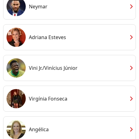
chevron_right
Neymar
chevron_right
Adriana Esteves
chevron_right
Vini Jr./Vinícius Júnior
chevron_right
Virgínia Fonseca
chevron_right
Angélica