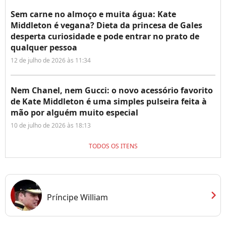
Sem carne no almoço e muita água: Kate
Middleton é vegana? Dieta da princesa de Gales
desperta curiosidade e pode entrar no prato de
qualquer pessoa
12 de julho de 2026 às 11:34
Nem Chanel, nem Gucci: o novo acessório favorito
de Kate Middleton é uma simples pulseira feita à
mão por alguém muito especial
10 de julho de 2026 às 18:13
TODOS OS ITENS
chevron_right
Príncipe William