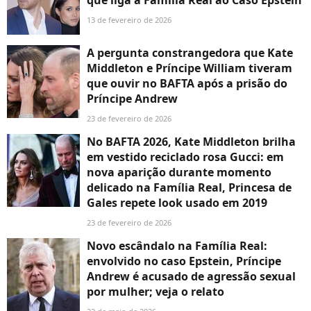
que liga a Família Real ao Caso Epstein
13 de fevereiro de 2026
A pergunta constrangedora que Kate
Middleton e Príncipe William tiveram
que ouvir no BAFTA após a prisão do
Príncipe Andrew
23 de fevereiro de 2026
No BAFTA 2026, Kate Middleton brilha
em vestido reciclado rosa Gucci: em
nova aparição durante momento
delicado na Família Real, Princesa de
Gales repete look usado em 2019
23 de fevereiro de 2026
Novo escândalo na Família Real:
envolvido no caso Epstein, Príncipe
Andrew é acusado de agressão sexual
por mulher; veja o relato