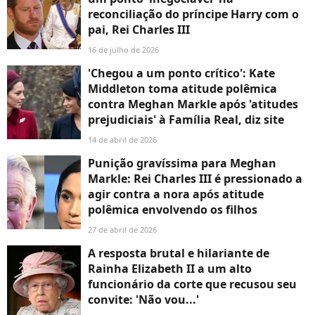
reconciliação do príncipe Harry com o
pai, Rei Charles III
16 de julho de 2026
'Chegou a um ponto crítico': Kate
Middleton toma atitude polêmica
contra Meghan Markle após 'atitudes
prejudiciais' à Família Real, diz site
14 de abril de 2026
Punição gravíssima para Meghan
Markle: Rei Charles III é pressionado a
agir contra a nora após atitude
polêmica envolvendo os filhos
27 de abril de 2026
A resposta brutal e hilariante de
Rainha Elizabeth II a um alto
funcionário da corte que recusou seu
convite: 'Não vou...'