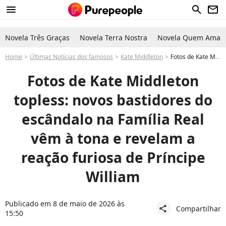
menu
search
newsletter
Novela Três Graças
Novela Terra Nostra
Novela Quem Ama C
Home
Últimas Notícias dos famosos
Kate Middleton
Fotos de Kate Middleton topless: novos bastidores do escândalo na Família Real vêm à tona e revelam a reação furiosa de Príncipe William
Fotos de Kate Middleton
topless: novos bastidores do
escândalo na Família Real
vêm à tona e revelam a
reação furiosa de Príncipe
William
Publicado em 8 de maio de 2026 às
Compartilhar
share
15:50