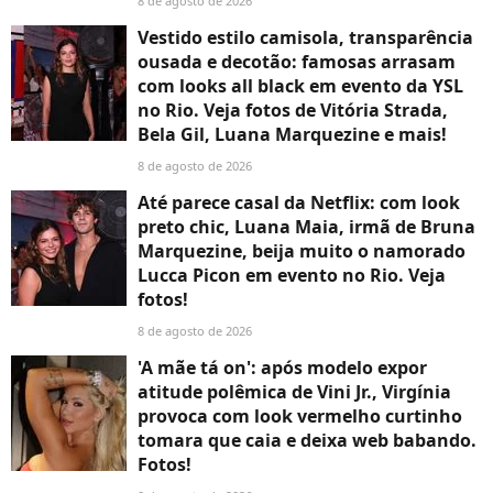
8 de agosto de 2026
Vestido estilo camisola, transparência
ousada e decotão: famosas arrasam
com looks all black em evento da YSL
no Rio. Veja fotos de Vitória Strada,
Bela Gil, Luana Marquezine e mais!
8 de agosto de 2026
Até parece casal da Netflix: com look
preto chic, Luana Maia, irmã de Bruna
Marquezine, beija muito o namorado
Lucca Picon em evento no Rio. Veja
fotos!
8 de agosto de 2026
'A mãe tá on': após modelo expor
atitude polêmica de Vini Jr., Virgínia
provoca com look vermelho curtinho
tomara que caia e deixa web babando.
Fotos!