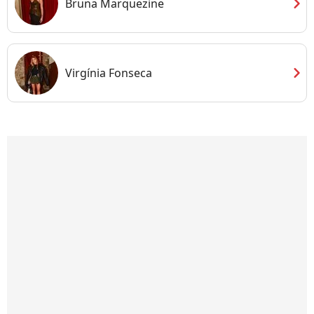
chevron_right
Bruna Marquezine
chevron_right
Virgínia Fonseca