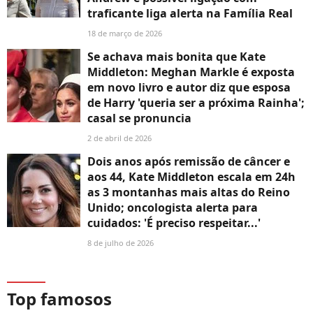
traficante liga alerta na Família Real
18 de março de 2026
Se achava mais bonita que Kate
Middleton: Meghan Markle é exposta
em novo livro e autor diz que esposa
de Harry 'queria ser a próxima Rainha';
casal se pronuncia
2 de abril de 2026
Dois anos após remissão de câncer e
aos 44, Kate Middleton escala em 24h
as 3 montanhas mais altas do Reino
Unido; oncologista alerta para
cuidados: 'É preciso respeitar...'
8 de julho de 2026
Top famosos