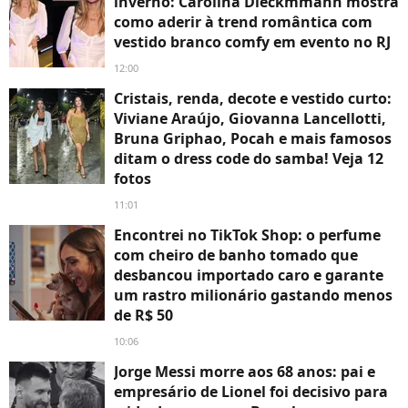
inverno: Carolina Dieckmmann mostra
como aderir à trend romântica com
vestido branco comfy em evento no RJ
12:00
Cristais, renda, decote e vestido curto:
Viviane Araújo, Giovanna Lancellotti,
Bruna Griphao, Pocah e mais famosos
ditam o dress code do samba! Veja 12
fotos
11:01
Encontrei no TikTok Shop: o perfume
com cheiro de banho tomado que
desbancou importado caro e garante
um rastro milionário gastando menos
de R$ 50
10:06
Jorge Messi morre aos 68 anos: pai e
empresário de Lionel foi decisivo para