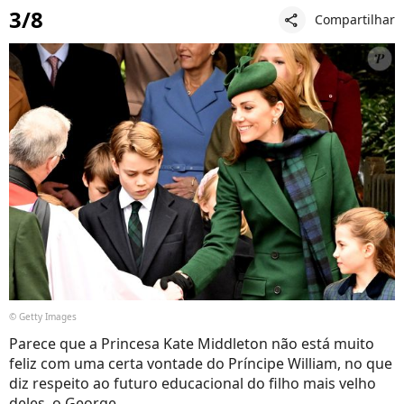
3/8
Compartilhar
share
© Getty Images
Parece que a Princesa Kate Middleton não está muito
feliz com uma certa vontade do Príncipe William, no que
diz respeito ao futuro educacional do filho mais velho
deles, o George.