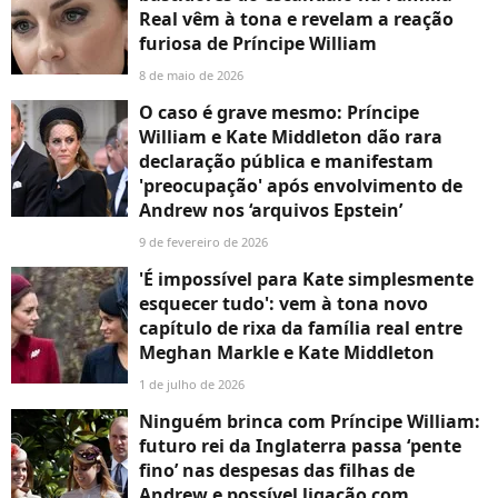
Real vêm à tona e revelam a reação
furiosa de Príncipe William
8 de maio de 2026
O caso é grave mesmo: Príncipe
William e Kate Middleton dão rara
declaração pública e manifestam
'preocupação' após envolvimento de
Andrew nos ‘arquivos Epstein’
9 de fevereiro de 2026
'É impossível para Kate simplesmente
esquecer tudo': vem à tona novo
capítulo de rixa da família real entre
Meghan Markle e Kate Middleton
1 de julho de 2026
Ninguém brinca com Príncipe William:
futuro rei da Inglaterra passa ‘pente
fino’ nas despesas das filhas de
Andrew e possível ligação com