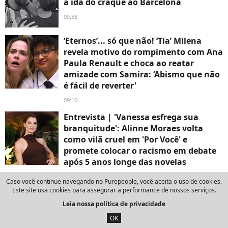
a ida do craque ao Barcelona
09:38
‘Eternos’... só que não! ‘Tia’ Milena
revela motivo do rompimento com Ana
Paula Renault e choca ao reatar
amizade com Samira: ‘Abismo que não
é fácil de reverter'
09:10
Entrevista | 'Vanessa esfrega sua
branquitude': Alinne Moraes volta
como vilã cruel em 'Por Você' e
promete colocar o racismo em debate
após 5 anos longe das novelas
09:03
Caso você continue navegando no Purepeople, você aceita o uso de cookies.
Este site usa cookies para assegurar a performance de nossos serviços.
ÚLTIMAS NOTÍCIAS
Leia nossa política de privacidade
OK