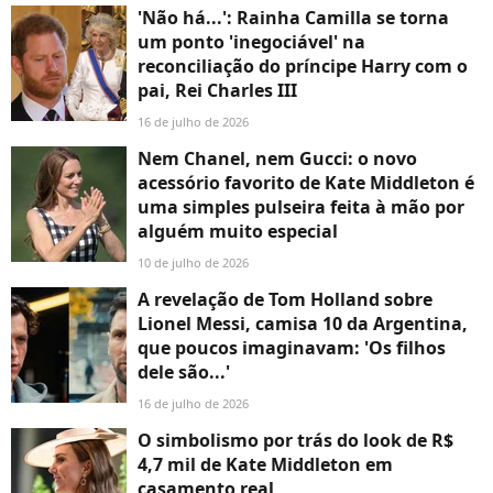
'Não há...': Rainha Camilla se torna
um ponto 'inegociável' na
reconciliação do príncipe Harry com o
pai, Rei Charles III
16 de julho de 2026
Nem Chanel, nem Gucci: o novo
acessório favorito de Kate Middleton é
uma simples pulseira feita à mão por
alguém muito especial
10 de julho de 2026
A revelação de Tom Holland sobre
Lionel Messi, camisa 10 da Argentina,
que poucos imaginavam: 'Os filhos
dele são...'
16 de julho de 2026
O simbolismo por trás do look de R$
4,7 mil de Kate Middleton em
casamento real