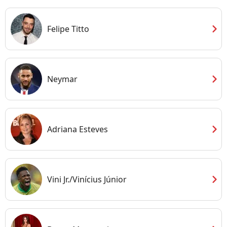
chevron_right
Felipe Titto
chevron_right
Neymar
chevron_right
Adriana Esteves
chevron_right
Vini Jr./Vinícius Júnior