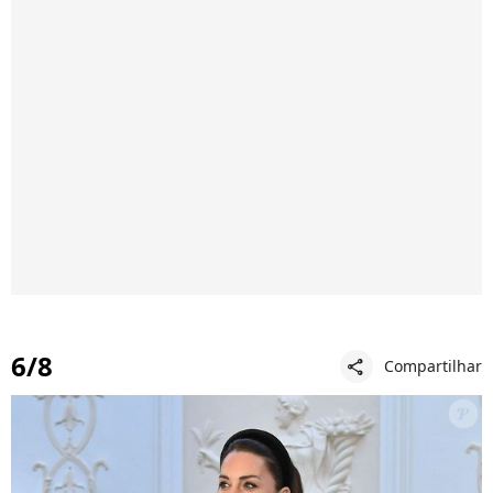
6/8
Compartilhar
share