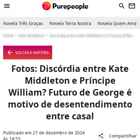
menu
search
newsletter
Novela Três Graças
Novela Terra Nostra
Novela Quem Ama C
Home
Kate Middleton
Discórdia entre Kate Middleton e Príncipe William? Futuro de George é motivo de desentendimento entre casal
arrow_left
VOLTAR À MATÉRIA
Fotos: Discórdia entre Kate
Middleton e Príncipe
William? Futuro de George é
motivo de desentendimento
entre casal
Publicado em 27 de dezembro de 2024
Compartilhar
share
às 14:53