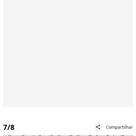
7/8
Compartilhar
share