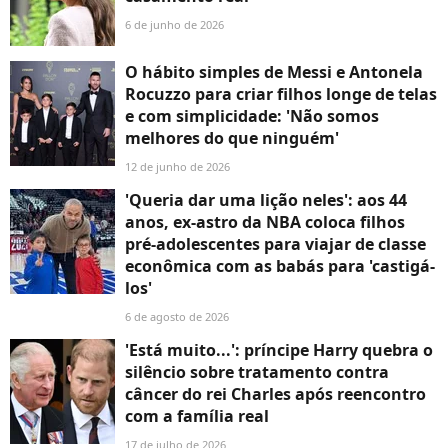
6 de junho de 2026
O hábito simples de Messi e Antonela
Rocuzzo para criar filhos longe de telas
e com simplicidade: 'Não somos
melhores do que ninguém'
12 de junho de 2026
'Queria dar uma lição neles': aos 44
anos, ex-astro da NBA coloca filhos
pré-adolescentes para viajar de classe
econômica com as babás para 'castigá-
los'
6 de agosto de 2026
'Está muito...': príncipe Harry quebra o
silêncio sobre tratamento contra
câncer do rei Charles após reencontro
com a família real
17 de julho de 2026