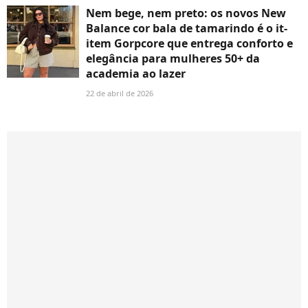
Nem bege, nem preto: os novos New
Balance cor bala de tamarindo é o it-
item Gorpcore que entrega conforto e
elegância para mulheres 50+ da
academia ao lazer
22 de abril de 2026