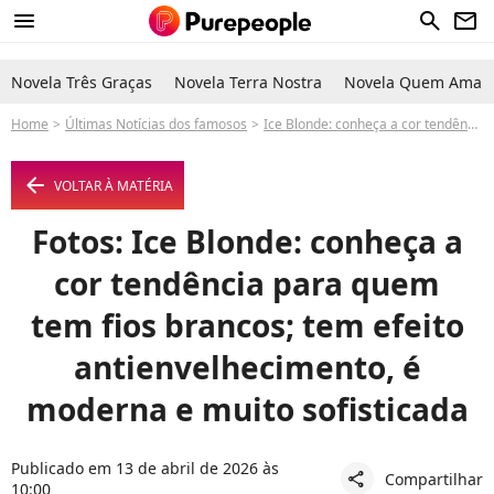
menu
search
newsletter
Novela Três Graças
Novela Terra Nostra
Novela Quem Ama C
Home
Últimas Notícias dos famosos
Ice Blonde: conheça a cor tendência para quem tem fios brancos; tem efeito antienvelhecimento, é moderna e muito sofisticada
arrow_left
VOLTAR À MATÉRIA
Fotos: Ice Blonde: conheça a
cor tendência para quem
tem fios brancos; tem efeito
antienvelhecimento, é
moderna e muito sofisticada
Publicado em 13 de abril de 2026 às
Compartilhar
share
10:00