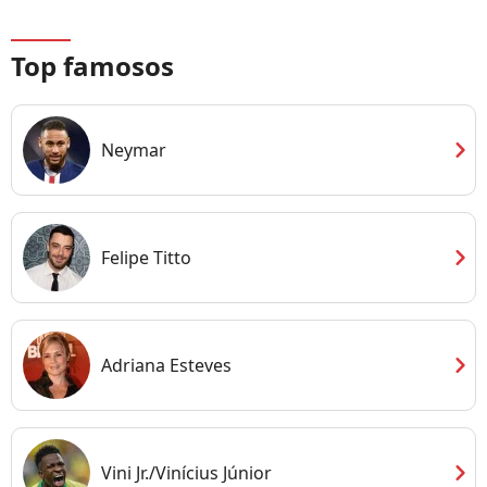
Top famosos
chevron_right
Neymar
chevron_right
Felipe Titto
chevron_right
Adriana Esteves
chevron_right
Vini Jr./Vinícius Júnior