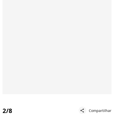
2/8
Compartilhar
share