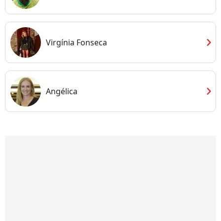
chevron_right
Virgínia Fonseca
chevron_right
Angélica