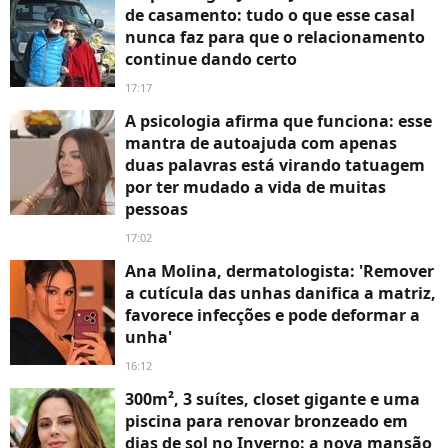
de casamento: tudo o que esse casal
nunca faz para que o relacionamento
continue dando certo
17:17
A psicologia afirma que funciona: esse
mantra de autoajuda com apenas
duas palavras está virando tatuagem
por ter mudado a vida de muitas
pessoas
17:02
Ana Molina, dermatologista: 'Remover
a cutícula das unhas danifica a matriz,
favorece infecções e pode deformar a
unha'
16:12
300m², 3 suítes, closet gigante e uma
piscina para renovar bronzeado em
dias de sol no Inverno: a nova mansão