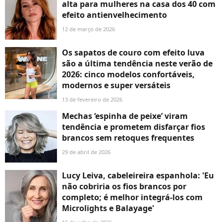
alta para mulheres na casa dos 40 com
efeito antienvelhecimento
12 de março de 2026
Os sapatos de couro com efeito luva
são a última tendência neste verão de
2026: cinco modelos confortáveis,
modernos e super versáteis
13 de fevereiro de 2026
Mechas ‘espinha de peixe’ viram
tendência e prometem disfarçar fios
brancos sem retoques frequentes
29 de abril de 2026
Lucy Leiva, cabeleireira espanhola: 'Eu
não cobriria os fios brancos por
completo; é melhor integrá-los com
Microlights e Balayage'