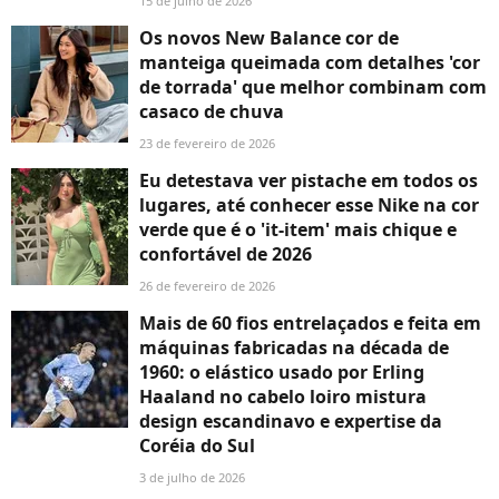
15 de julho de 2026
Os novos New Balance cor de
manteiga queimada com detalhes 'cor
de torrada' que melhor combinam com
casaco de chuva
23 de fevereiro de 2026
Eu detestava ver pistache em todos os
lugares, até conhecer esse Nike na cor
verde que é o 'it-item' mais chique e
confortável de 2026
26 de fevereiro de 2026
Mais de 60 fios entrelaçados e feita em
máquinas fabricadas na década de
1960: o elástico usado por Erling
Haaland no cabelo loiro mistura
design escandinavo e expertise da
Coréia do Sul
3 de julho de 2026