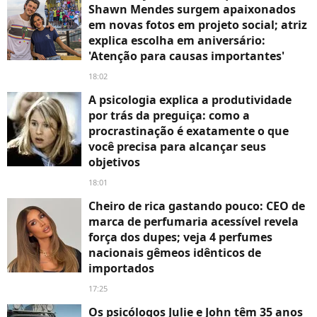
Shawn Mendes surgem apaixonados
em novas fotos em projeto social; atriz
explica escolha em aniversário:
'Atenção para causas importantes'
18:02
A psicologia explica a produtividade
por trás da preguiça: como a
procrastinação é exatamente o que
você precisa para alcançar seus
objetivos
18:01
Cheiro de rica gastando pouco: CEO de
marca de perfumaria acessível revela
força dos dupes; veja 4 perfumes
nacionais gêmeos idênticos de
importados
17:25
Os psicólogos Julie e John têm 35 anos