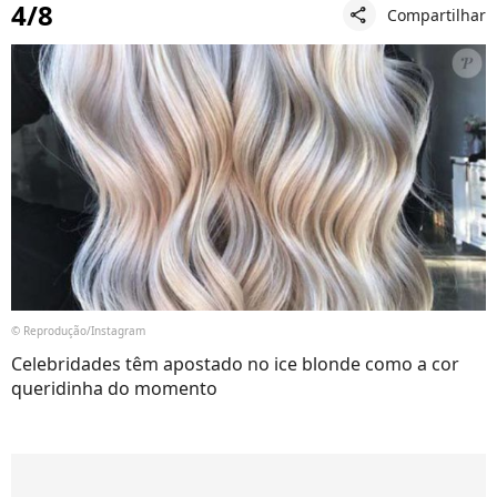
4/8
Compartilhar
share
© Reprodução/Instagram
Celebridades têm apostado no ice blonde como a cor
queridinha do momento