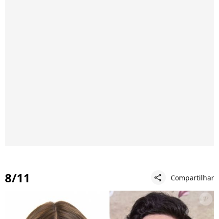
8/11
Compartilhar
share