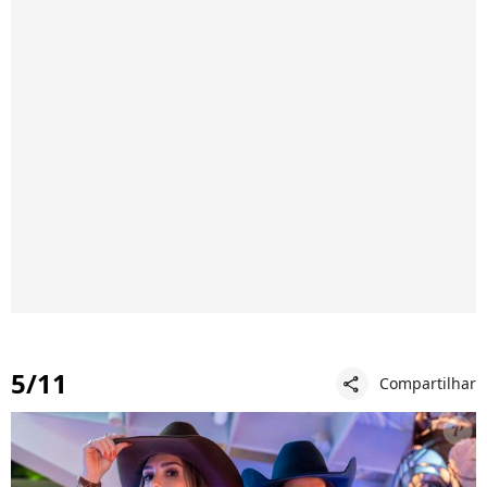
5/11
Compartilhar
share