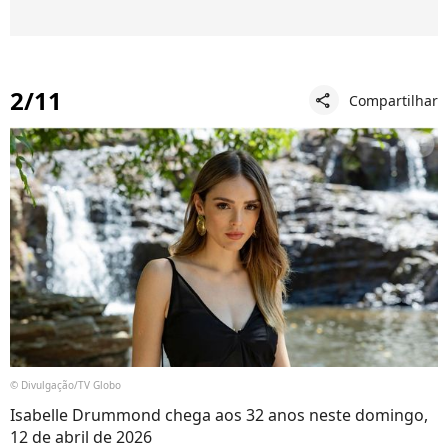
2/11
Compartilhar
share
© Divulgação/TV Globo
Isabelle Drummond chega aos 32 anos neste domingo,
12 de abril de 2026