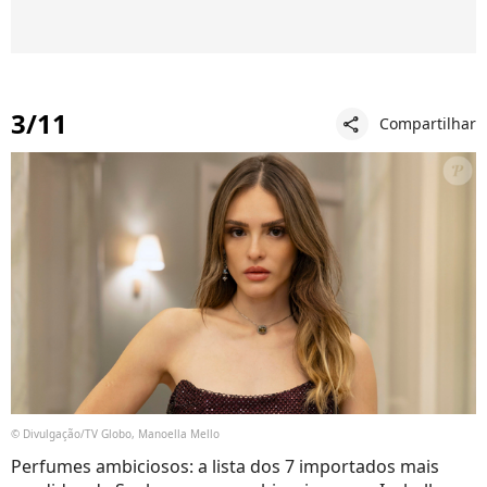
3/11
Compartilhar
share
© Divulgação/TV Globo, Manoella Mello
Perfumes ambiciosos: a lista dos 7 importados mais