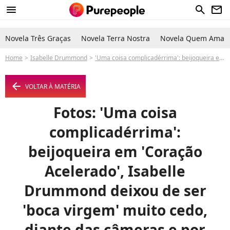
menu
search
newsletter
Novela Três Graças
Novela Terra Nostra
Novela Quem Ama C
Home
Isabelle Drummond
'Uma coisa complicadérrima': beijoqueira em 'Coração Acelerado', Isabelle Drummond deixou de ser 'boca virgem' muito cedo, diante das câmeras e por 'engano' de diretor
arrow_left
VOLTAR À MATÉRIA
Fotos: 'Uma coisa
complicadérrima':
beijoqueira em 'Coração
Acelerado', Isabelle
Drummond deixou de ser
'boca virgem' muito cedo,
diante das câmeras e por