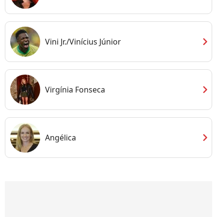
chevron_right
Vini Jr./Vinícius Júnior
chevron_right
Virgínia Fonseca
chevron_right
Angélica