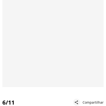
6/11
Compartilhar
share