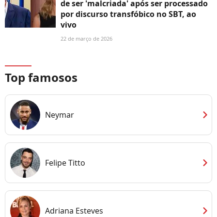
de ser 'malcriada' após ser processado
por discurso transfóbico no SBT, ao
vivo
22 de março de 2026
Top famosos
chevron_right
Neymar
chevron_right
Felipe Titto
chevron_right
Adriana Esteves