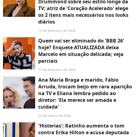
Drummond sobre seu estilo longe da
TV; atriz de 'Coração Acelerado' elege
os 2 itens mais necessários nos looks
diários
15 de fevereiro de 2026
Quem vai ser eliminado do 'BBB 26'
hoje? Enquete ATUALIZADA deixa
Marcelo em situação delicada; veja
parciais
17 de fevereiro de 2026
Ana Maria Braga e marido, Fábio
Arruda, trocam beijo em rara aparição
na TV e Eliana lembra pedido ao
diretor: 'Ela merece ser amada e
cuidada'
22 de março de 2026
'Histerias': Ratinho aumenta o tom
contra Erika Hilton e acusa deputada