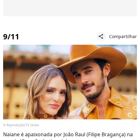
9/11
Compartilhar
share
© Reprodução/TV Globo
Naiane é apaixonada por João Raul (Filipe Bragança) na