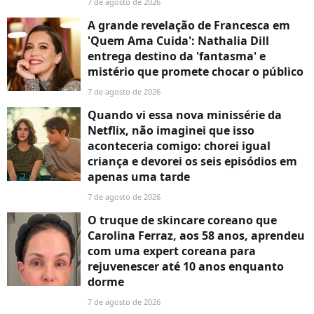
7 de agosto de 2026
A grande revelação de Francesca em
'Quem Ama Cuida': Nathalia Dill
entrega destino da 'fantasma' e
mistério que promete chocar o público
7 de agosto de 2026
Quando vi essa nova minissérie da
Netflix, não imaginei que isso
aconteceria comigo: chorei igual
criança e devorei os seis episódios em
apenas uma tarde
7 de agosto de 2026
O truque de skincare coreano que
Carolina Ferraz, aos 58 anos, aprendeu
com uma expert coreana para
rejuvenescer até 10 anos enquanto
dorme
7 de agosto de 2026