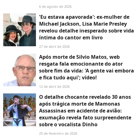
6 de agosto de 2026
'Eu estava apavorada': ex-mulher de
Michael Jackson, Lisa Marie Presley
revelou detalhe inesperado sobre vida
íntima do cantor em livro
27 de abril de 2026
Após morte de Silvio Matos, web
resgata fala emocionante do ator
sobre fim da vida: 'A gente vai embora
e fica tudo aqui'; vídeo!
12 de abril de 2026
O detalhe chocante revelado 30 anos
após trágica morte de Mamonas
Assassinas em acidente de avião:
exumação revela fato surpreendente
sobre o vocalista Dinho
25 de fevereiro de 2026