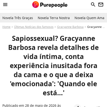
menu
search
newsletter
Novela Três Graças
Novela Terra Nostra
Novela Quem Ama C
Home
Últimas Notícias dos famosos
Gracyanne Barbosa
Gracyanne Barbosa namorado: influenciadora famosa afirma fantasia sexual inusitada e pode ser sapiossexual. Entenda
Sapiossexual? Gracyanne
Barbosa revela detalhes de
vida íntima, conta
experiência inusitada fora
da cama e o que a deixa
'emocionada': 'Quando ele
está...'
Publicado em 28 de maio de 2026 às