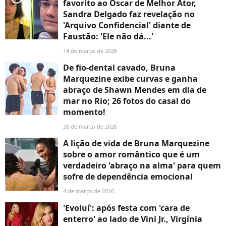
favorito ao Oscar de Melhor Ator,
Sandra Delgado faz revelação no
'Arquivo Confidencial' diante de
Faustão: 'Ele não dá...'
14 de março de 2026
De fio-dental cavado, Bruna
Marquezine exibe curvas e ganha
abraço de Shawn Mendes em dia de
mar no Rio; 26 fotos do casal do
momento!
26 de março de 2026
A lição de vida de Bruna Marquezine
sobre o amor romântico que é um
verdadeiro 'abraço na alma' para quem
sofre de dependência emocional
4 de março de 2026
'Evoluí': após festa com 'cara de
enterro' ao lado de Vini Jr., Virgínia