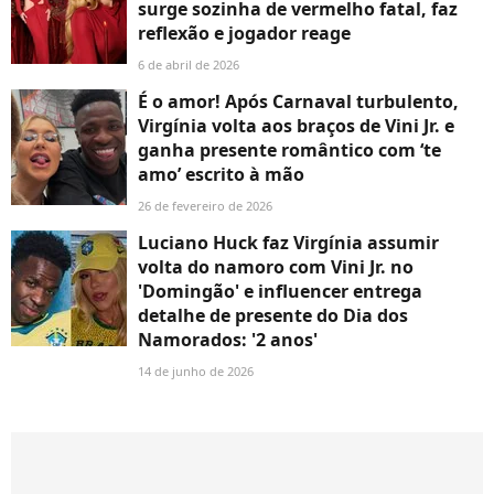
surge sozinha de vermelho fatal, faz
reflexão e jogador reage
6 de abril de 2026
É o amor! Após Carnaval turbulento,
Virgínia volta aos braços de Vini Jr. e
ganha presente romântico com ‘te
amo’ escrito à mão
26 de fevereiro de 2026
Luciano Huck faz Virgínia assumir
volta do namoro com Vini Jr. no
'Domingão' e influencer entrega
detalhe de presente do Dia dos
Namorados: '2 anos'
14 de junho de 2026