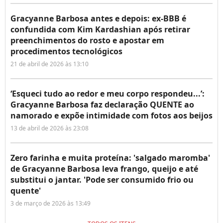
Gracyanne Barbosa antes e depois: ex-BBB é
confundida com Kim Kardashian após retirar
preenchimentos do rosto e apostar em
procedimentos tecnológicos
21 de abril de 2026 às 13:10
‘Esqueci tudo ao redor e meu corpo respondeu...’:
Gracyanne Barbosa faz declaração QUENTE ao
namorado e expõe intimidade com fotos aos beijos
13 de abril de 2026 às 23:08
Zero farinha e muita proteína: 'salgado maromba'
de Gracyanne Barbosa leva frango, queijo e até
substitui o jantar. 'Pode ser consumido frio ou
quente'
3 de março de 2026 às 13:49