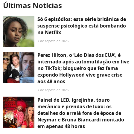
Últimas Notícias
Só 6 episódios: esta série britânica de
suspense psicológico está bombando
na Netflix
7 de agosto de 2026
Perez Hilton, o ‘Léo Dias dos EUA’, é
internado após automutilação em live
no TikTok; blogueiro que fez fama
expondo Hollywood vive grave crise
aos 48 anos
7 de agosto de 2026
Painel de LED, igrejinha, touro
mecânico e prendas de luxo: os
detalhes do arraiá fora de época de
Neymar e Bruna Biancardi montado
em apenas 48 horas