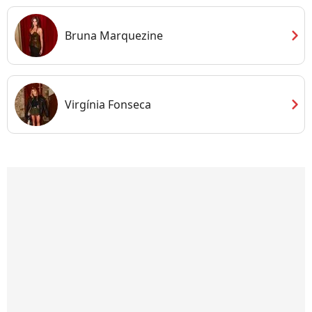
chevron_right
Bruna Marquezine
chevron_right
Virgínia Fonseca