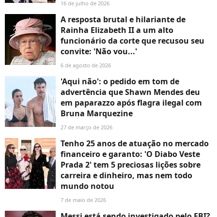
16 de julho de 2026
A resposta brutal e hilariante de
Rainha Elizabeth II a um alto
funcionário da corte que recusou seu
convite: 'Não vou...'
6 de agosto de 2026
'Aqui não': o pedido em tom de
advertência que Shawn Mendes deu
em paparazzo após flagra ilegal com
Bruna Marquezine
27 de março de 2026
Tenho 25 anos de atuação no mercado
financeiro e garanto: 'O Diabo Veste
Prada 2' tem 5 preciosas lições sobre
carreira e dinheiro, mas nem todo
mundo notou
7 de maio de 2026
Messi está sendo investigado pelo FBI?