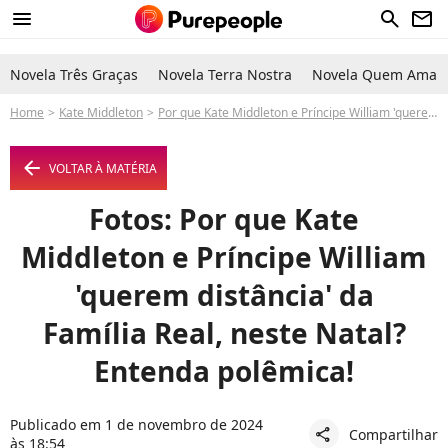
menu
search
newsletter
Novela Três Graças
Novela Terra Nostra
Novela Quem Ama C
Home
Kate Middleton
Por que Kate Middleton e Príncipe William 'querem distância' da Família Real, neste Natal? Entenda polêmica!
arrow_left
VOLTAR À MATÉRIA
Fotos: Por que Kate
Middleton e Príncipe William
'querem distância' da
Família Real, neste Natal?
Entenda polêmica!
Publicado em 1 de novembro de 2024
Compartilhar
share
às 18:54