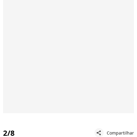
2/8
Compartilhar
share