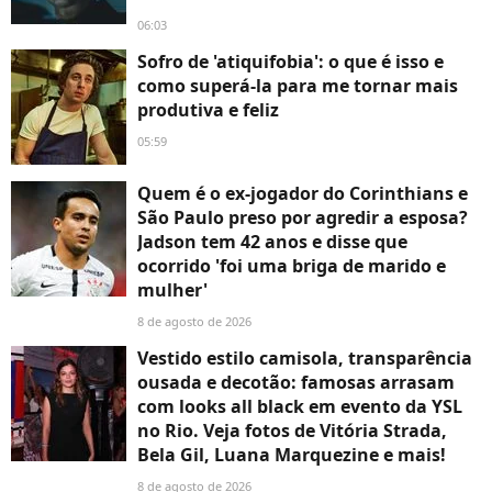
06:03
Sofro de 'atiquifobia': o que é isso e
como superá-la para me tornar mais
produtiva e feliz
05:59
Quem é o ex-jogador do Corinthians e
São Paulo preso por agredir a esposa?
Jadson tem 42 anos e disse que
ocorrido 'foi uma briga de marido e
mulher'
8 de agosto de 2026
Vestido estilo camisola, transparência
ousada e decotão: famosas arrasam
com looks all black em evento da YSL
no Rio. Veja fotos de Vitória Strada,
Bela Gil, Luana Marquezine e mais!
8 de agosto de 2026