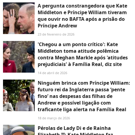
A pergunta constrangedora que Kate
Middleton e Príncipe William tiveram
que ouvir no BAFTA após a prisão do
Príncipe Andrew
23 de fevereiro de 2026
'Chegou a um ponto crítico': Kate
Middleton toma atitude polêmica
contra Meghan Markle após 'atitudes
prejudiciais' à Família Real, diz site
14 de abril de 2026
Ninguém brinca com Príncipe William:
futuro rei da Inglaterra passa ‘pente
fino’ nas despesas das filhas de
Andrew e possível ligação com
traficante liga alerta na Família Real
18 de março de 2026
Pérolas de Lady Di e de Rainha
Elizabeth II: Kate Middleton faz