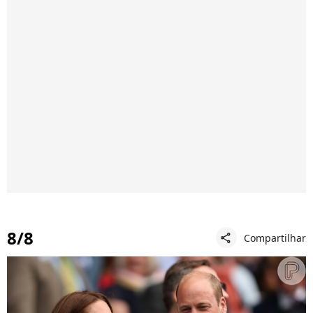
8/8
Compartilhar
share