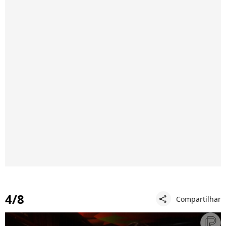
4/8
Compartilhar
share