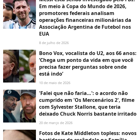
Em meio à Copa do Mundo de 2026,
promotores federais analisam
operações financeiras milionárias da
Associação Argentina de Futebol nos
EUA
8 de julho de 2026
Bono Vox, vocalista do U2, aos 66 anos:
‘Chega um ponto da vida em que você
precisa fazer perguntas sobre onde
está indo’
10 de maio de 2026
'Falei que não faria…': o acordo não
cumprido em 'Os Mercenários 2', filme
com Sylvester Stallone, que teria
deixado Chuck Norris bastante irritado
20 de março de 2026
Fotos de Kate Middleton topless: novos