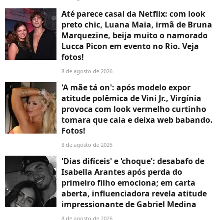
Até parece casal da Netflix: com look
preto chic, Luana Maia, irmã de Bruna
Marquezine, beija muito o namorado
Lucca Picon em evento no Rio. Veja
fotos!
8 de agosto de 2026
'A mãe tá on': após modelo expor
atitude polêmica de Vini Jr., Virgínia
provoca com look vermelho curtinho
tomara que caia e deixa web babando.
Fotos!
8 de agosto de 2026
'Dias difíceis' e 'choque': desabafo de
Isabella Arantes após perda do
primeiro filho emociona; em carta
aberta, influenciadora revela atitude
impressionante de Gabriel Medina
8 de agosto de 2026