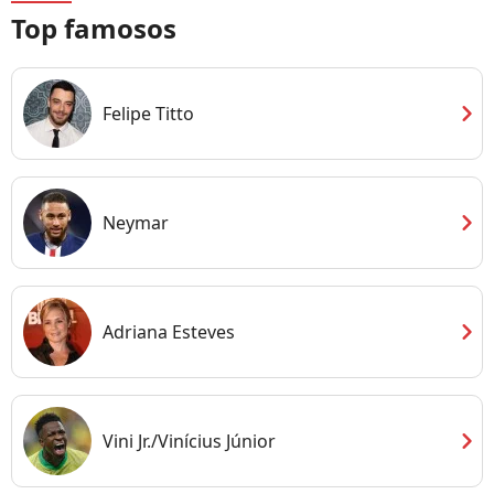
Top famosos
chevron_right
Felipe Titto
chevron_right
Neymar
chevron_right
Adriana Esteves
chevron_right
Vini Jr./Vinícius Júnior