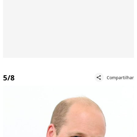
5/8
Compartilhar
share