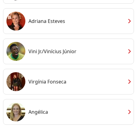
chevron_right
Adriana Esteves
chevron_right
Vini Jr./Vinícius Júnior
chevron_right
Virgínia Fonseca
chevron_right
Angélica