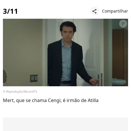
3/11
Compartilhar
share
© Reprodução/RecordTV
Mert, que se chama Cengi, é irmão de Atilla