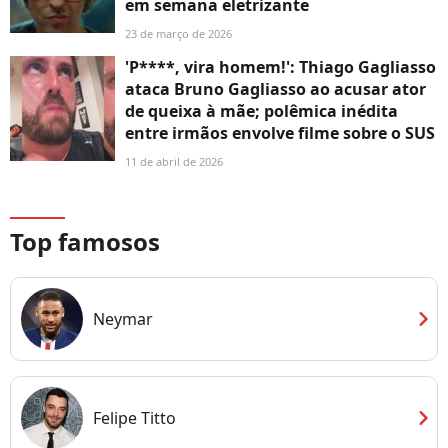
em semana eletrizante
23 de março de 2026
'P****, vira homem!': Thiago Gagliasso
ataca Bruno Gagliasso ao acusar ator
de queixa à mãe; polêmica inédita
entre irmãos envolve filme sobre o SUS
11 de abril de 2026
Top famosos
chevron_right
Neymar
chevron_right
Felipe Titto