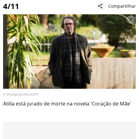
4/11
Compartilhar
share
© Divulgação/RecordTV
Atilla está jurado de morte na novela 'Coração de Mãe'