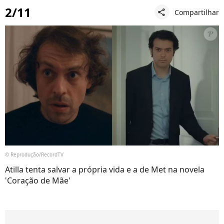
2/11
Compartilhar
share
© Reprodução/RecordTV
Atilla tenta salvar a própria vida e a de Met na novela
'Coração de Mãe'