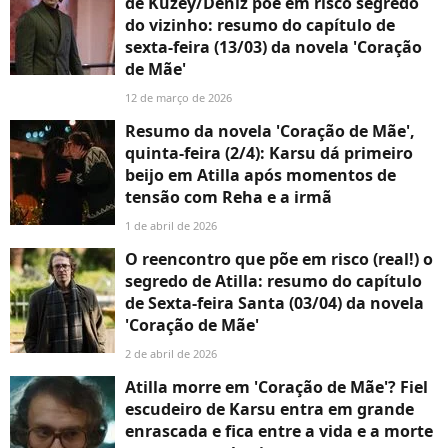
de Kuzey/Deniz põe em risco segredo
do vizinho: resumo do capítulo de
sexta-feira (13/03) da novela 'Coração
de Mãe'
12 de março de 2026
Resumo da novela 'Coração de Mãe',
quinta-feira (2/4): Karsu dá primeiro
beijo em Atilla após momentos de
tensão com Reha e a irmã
1 de abril de 2026
O reencontro que põe em risco (real!) o
segredo de Atilla: resumo do capítulo
de Sexta-feira Santa (03/04) da novela
'Coração de Mãe'
2 de abril de 2026
Atilla morre em 'Coração de Mãe'? Fiel
escudeiro de Karsu entra em grande
enrascada e fica entre a vida e a morte