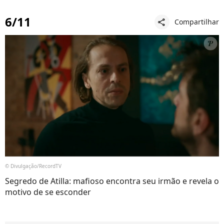
6/11
Compartilhar
share
© Divulgação/RecordTV
Segredo de Atilla: mafioso encontra seu irmão e revela o
motivo de se esconder