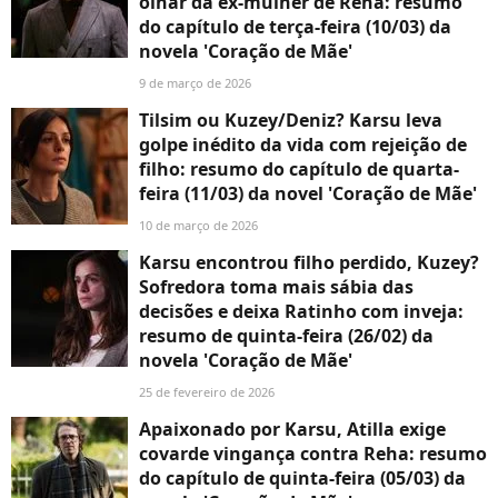
olhar da ex-mulher de Reha: resumo
do capítulo de terça-feira (10/03) da
novela 'Coração de Mãe'
9 de março de 2026
Tilsim ou Kuzey/Deniz? Karsu leva
golpe inédito da vida com rejeição de
filho: resumo do capítulo de quarta-
feira (11/03) da novel 'Coração de Mãe'
10 de março de 2026
Karsu encontrou filho perdido, Kuzey?
Sofredora toma mais sábia das
decisões e deixa Ratinho com inveja:
resumo de quinta-feira (26/02) da
novela 'Coração de Mãe'
25 de fevereiro de 2026
Apaixonado por Karsu, Atilla exige
covarde vingança contra Reha: resumo
do capítulo de quinta-feira (05/03) da