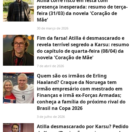
Atilla corre risco em festa com
presença inesperada: resumo de terça-
feira (31/03) da novela 'Coração de
Mãe'
30 de março de 2026
Fim da farsa! Atilla é desmascarado e
revela terrível segredo a Karsu: resumo
do capítulo de quarta-feira (08/04) da
novela 'Coração de Mãe'
7 de abril de 2026
Quem são os irmãos de Erling
Haaland? Craque da Noruega tem
irmão empresário com mestrado em
Finanças e irmã ex-Forças Armadas;
conheça a família do próximo rival do
Brasil na Copa 2026
3 de julho de 2026
Atilla desmascarado por Karsu? Pedido