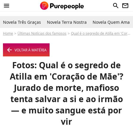
menu
search
newsletter
Novela Três Graças
Novela Terra Nostra
Novela Quem Ama C
Home
Últimas Notícias dos famosos
Qual é o segredo de Atilla em 'Coração de Mãe'? Jurado de morte, mafioso tenta salvar a si e ao irmão — e muito sangue está por vir
arrow_left
VOLTAR À MATÉRIA
Fotos: Qual é o segredo de
Atilla em 'Coração de Mãe'?
Jurado de morte, mafioso
tenta salvar a si e ao irmão
— e muito sangue está por
vir