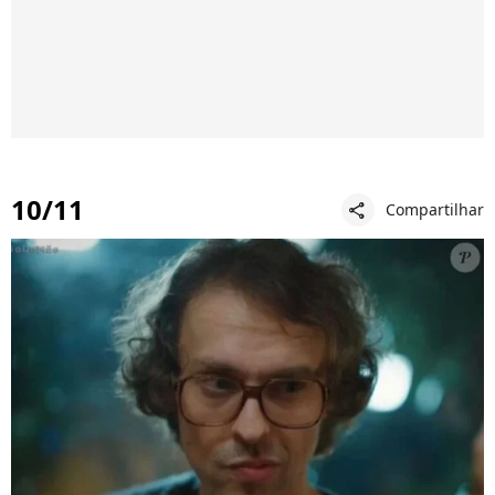
10/11
Compartilhar
share