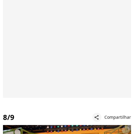
8/9
Compartilhar
share