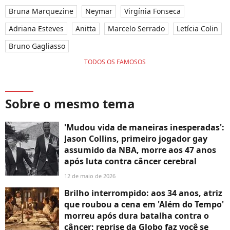
Bruna Marquezine
Neymar
Virgínia Fonseca
Adriana Esteves
Anitta
Marcelo Serrado
Letícia Colin
Bruno Gagliasso
TODOS OS FAMOSOS
Sobre o mesmo tema
'Mudou vida de maneiras inesperadas':
Jason Collins, primeiro jogador gay
assumido da NBA, morre aos 47 anos
após luta contra câncer cerebral
12 de maio de 2026
Brilho interrompido: aos 34 anos, atriz
que roubou a cena em 'Além do Tempo'
morreu após dura batalha contra o
câncer; reprise da Globo faz você se