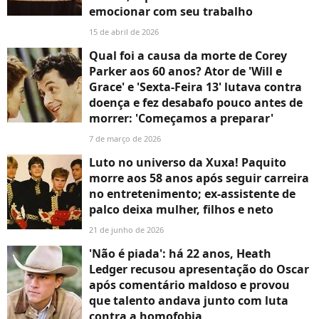
emocionar com seu trabalho
15 de abril de 2026
Qual foi a causa da morte de Corey
Parker aos 60 anos? Ator de 'Will e
Grace' e 'Sexta-Feira 13' lutava contra
doença e fez desabafo pouco antes de
morrer: 'Começamos a preparar'
7 de março de 2026
Luto no universo da Xuxa! Paquito
morre aos 58 anos após seguir carreira
no entretenimento; ex-assistente de
palco deixa mulher, filhos e neto
21 de junho de 2026
'Não é piada': há 22 anos, Heath
Ledger recusou apresentação do Oscar
após comentário maldoso e provou
que talento andava junto com luta
contra a homofobia