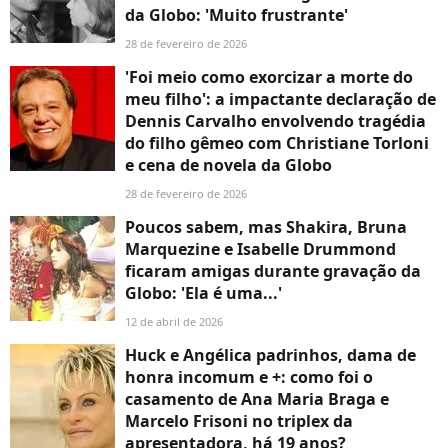
da Globo: 'Muito frustrante'
28 de fevereiro de 2026
'Foi meio como exorcizar a morte do
meu filho': a impactante declaração de
Dennis Carvalho envolvendo tragédia
do filho gêmeo com Christiane Torloni
e cena de novela da Globo
28 de fevereiro de 2026
Poucos sabem, mas Shakira, Bruna
Marquezine e Isabelle Drummond
ficaram amigas durante gravação da
Globo: 'Ela é uma...'
12 de abril de 2026
Huck e Angélica padrinhos, dama de
honra incomum e +: como foi o
casamento de Ana Maria Braga e
Marcelo Frisoni no triplex da
apresentadora, há 19 anos?