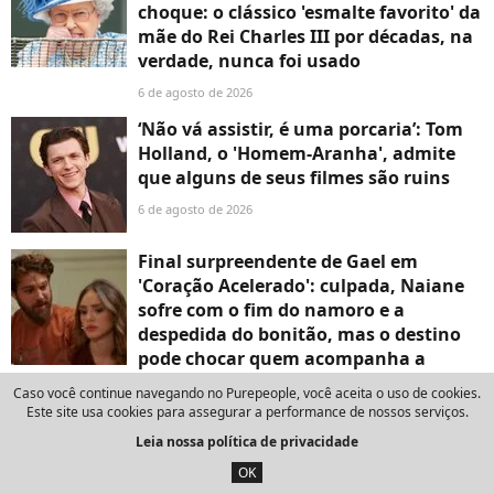
choque: o clássico 'esmalte favorito' da
mãe do Rei Charles III por décadas, na
verdade, nunca foi usado
6 de agosto de 2026
‘Não vá assistir, é uma porcaria’: Tom
Holland, o 'Homem-Aranha', admite
que alguns de seus filmes são ruins
6 de agosto de 2026
Final surpreendente de Gael em
'Coração Acelerado': culpada, Naiane
sofre com o fim do namoro e a
despedida do bonitão, mas o destino
pode chocar quem acompanha a
novela da Globo
Caso você continue navegando no Purepeople, você aceita o uso de cookies.
Este site usa cookies para assegurar a performance de nossos serviços.
6 de agosto de 2026
Leia nossa política de privacidade
Frase do dia de Hermann Hesse,
escritor e ganhador do Prêmio Nobel,
OK