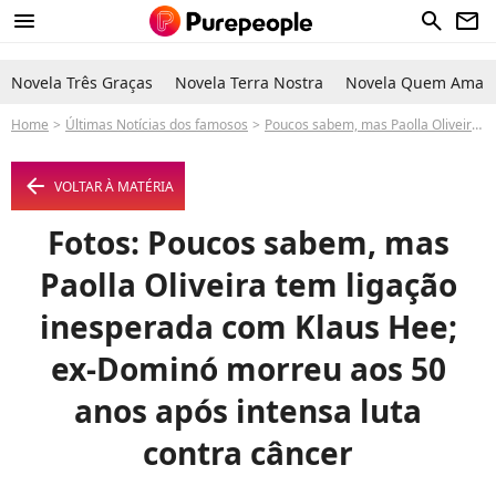
menu
search
newsletter
Novela Três Graças
Novela Terra Nostra
Novela Quem Ama C
Home
Últimas Notícias dos famosos
Poucos sabem, mas Paolla Oliveira tem ligação inesperada com Klaus Hee; ex-Dominó morreu aos 50 anos após intensa luta contra câncer
arrow_left
VOLTAR À MATÉRIA
Fotos: Poucos sabem, mas
Paolla Oliveira tem ligação
inesperada com Klaus Hee;
ex-Dominó morreu aos 50
anos após intensa luta
contra câncer