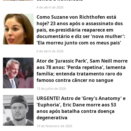
4 de abril de 2026
Como Suzane von Richthofen está
hoje? 23 anos após o assassinato dos
pais, ex-presidiária reaparece em
documentário e diz ser 'nova mulher':
'Ela morreu junto com os meus pais'
6 de abril de 2026
Ator de 'Jurassic Park', Sam Neill morre
aos 78 anos: 'Perda repetina', lamenta
família; entenda tratamento raro do
famoso contra câncer no sangue
13 de julho de 2026
URGENTE! Astro de 'Grey's Anatomy' e
'Euphoria', Eric Dane morre aos 53
anos após batalha contra doença
degenerativa
19 de fevereiro de 2026