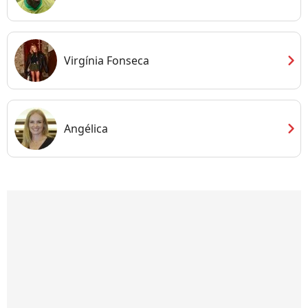
chevron_right
Virgínia Fonseca
chevron_right
Angélica