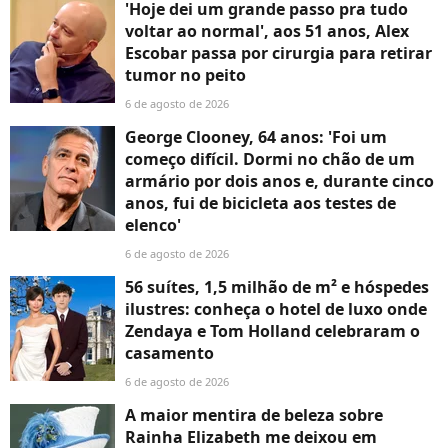
'Hoje dei um grande passo pra tudo
voltar ao normal', aos 51 anos, Alex
Escobar passa por cirurgia para retirar
tumor no peito
6 de agosto de 2026
George Clooney, 64 anos: 'Foi um
começo difícil. Dormi no chão de um
armário por dois anos e, durante cinco
anos, fui de bicicleta aos testes de
elenco'
6 de agosto de 2026
56 suítes, 1,5 milhão de m² e hóspedes
ilustres: conheça o hotel de luxo onde
Zendaya e Tom Holland celebraram o
casamento
6 de agosto de 2026
A maior mentira de beleza sobre
Rainha Elizabeth me deixou em