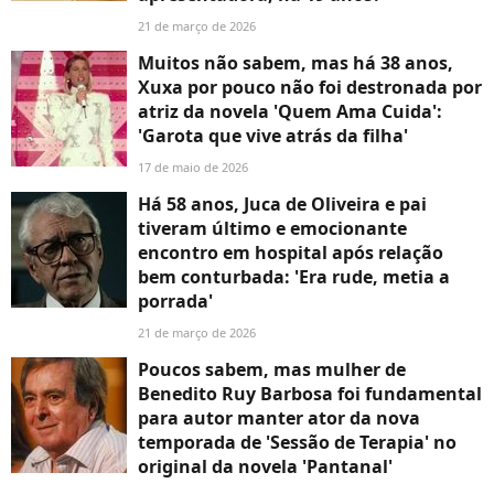
21 de março de 2026
Muitos não sabem, mas há 38 anos,
Xuxa por pouco não foi destronada por
atriz da novela 'Quem Ama Cuida':
'Garota que vive atrás da filha'
17 de maio de 2026
Há 58 anos, Juca de Oliveira e pai
tiveram último e emocionante
encontro em hospital após relação
bem conturbada: 'Era rude, metia a
porrada'
21 de março de 2026
Poucos sabem, mas mulher de
Benedito Ruy Barbosa foi fundamental
para autor manter ator da nova
temporada de 'Sessão de Terapia' no
original da novela 'Pantanal'