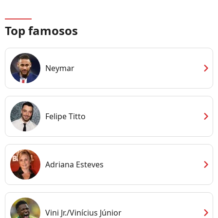
Top famosos
chevron_right
Neymar
chevron_right
Felipe Titto
chevron_right
Adriana Esteves
chevron_right
Vini Jr./Vinícius Júnior