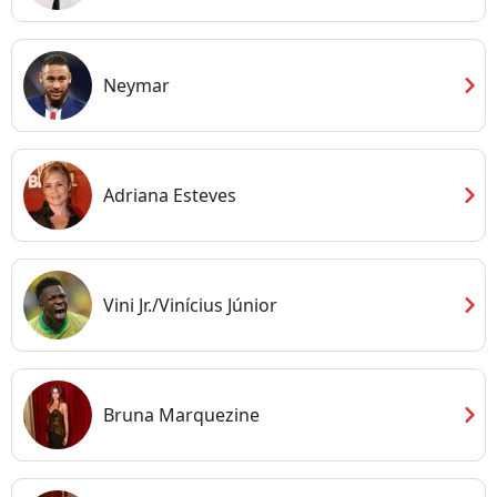
chevron_right
Neymar
chevron_right
Adriana Esteves
chevron_right
Vini Jr./Vinícius Júnior
chevron_right
Bruna Marquezine