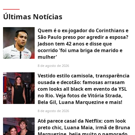
Últimas Notícias
Quem é o ex-jogador do Corinthians e
São Paulo preso por agredir a esposa?
Jadson tem 42 anos e disse que
ocorrido 'foi uma briga de marido e
mulher'
8 de agosto de 2026
Vestido estilo camisola, transparência
ousada e decotão: famosas arrasam
com looks all black em evento da YSL
no Rio. Veja fotos de Vitória Strada,
Bela Gil, Luana Marquezine e mais!
8 de agosto de 2026
Até parece casal da Netflix: com look
preto chic, Luana Maia, irmã de Bruna
Marquezine, beija muito o namorado