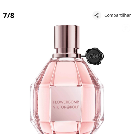
7/8
Compartilhar
share