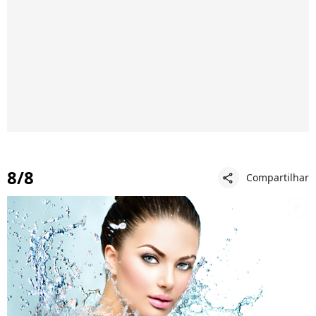
8/8
Compartilhar
share