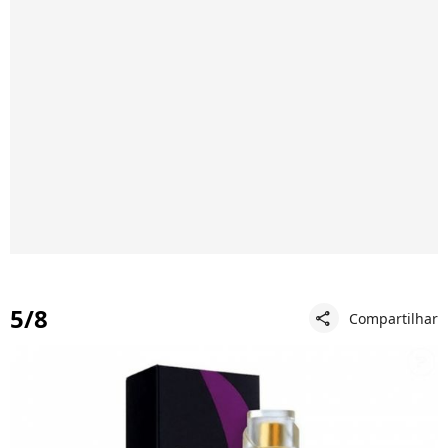
5/8
Compartilhar
share