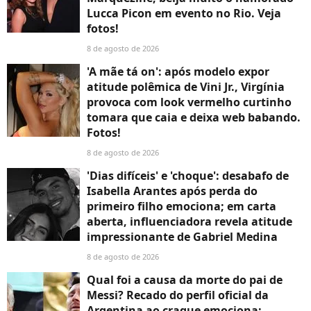
Lucca Picon em evento no Rio. Veja
fotos!
8 de agosto de 2026
'A mãe tá on': após modelo expor
atitude polêmica de Vini Jr., Virgínia
provoca com look vermelho curtinho
tomara que caia e deixa web babando.
Fotos!
8 de agosto de 2026
'Dias difíceis' e 'choque': desabafo de
Isabella Arantes após perda do
primeiro filho emociona; em carta
aberta, influenciadora revela atitude
impressionante de Gabriel Medina
8 de agosto de 2026
Qual foi a causa da morte do pai de
Messi? Recado do perfil oficial da
Argentina ao craque emociona: