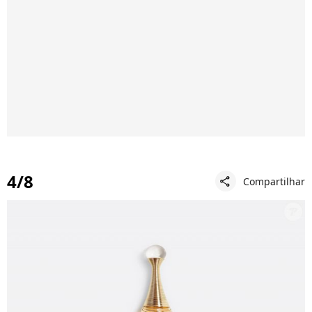
4/8
Compartilhar
share