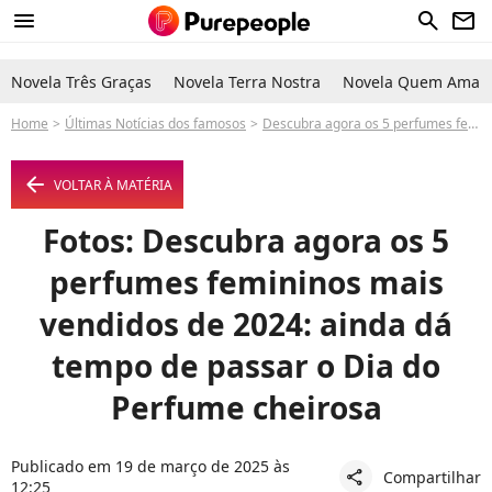
menu
search
newsletter
Novela Três Graças
Novela Terra Nostra
Novela Quem Ama C
Home
Últimas Notícias dos famosos
Descubra agora os 5 perfumes femininos mais vendidos de 2024: ainda dá tempo de passar o Dia do Perfume cheirosa
arrow_left
VOLTAR À MATÉRIA
Fotos: Descubra agora os 5
perfumes femininos mais
vendidos de 2024: ainda dá
tempo de passar o Dia do
Perfume cheirosa
Publicado em 19 de março de 2025 às
Compartilhar
share
12:25