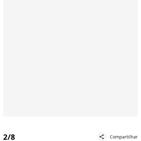
2/8
Compartilhar
share