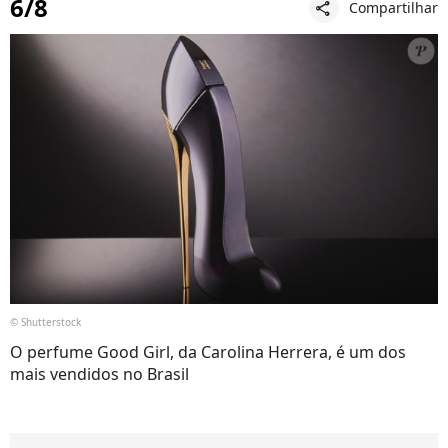
6/8
Compartilhar
share
© Shutterstock
O perfume Good Girl, da Carolina Herrera, é um dos
mais vendidos no Brasil