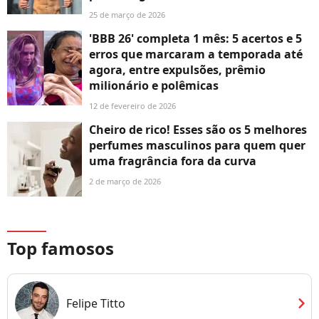
25 de março de 2026
'BBB 26' completa 1 mês: 5 acertos e 5
erros que marcaram a temporada até
agora, entre expulsões, prêmio
milionário e polêmicas
12 de fevereiro de 2026
Cheiro de rico! Esses são os 5 melhores
perfumes masculinos para quem quer
uma fragrância fora da curva
2 de março de 2026
Top famosos
chevron_right
Felipe Titto