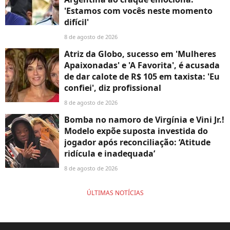
'Estamos com vocês neste momento
difícil'
8 de agosto de 2026
Atriz da Globo, sucesso em 'Mulheres
Apaixonadas' e 'A Favorita', é acusada
de dar calote de R$ 105 em taxista: 'Eu
confiei', diz profissional
8 de agosto de 2026
Bomba no namoro de Virgínia e Vini Jr.!
Modelo expõe suposta investida do
jogador após reconciliação: ‘Atitude
ridícula e inadequada’
8 de agosto de 2026
ÚLTIMAS NOTÍCIAS