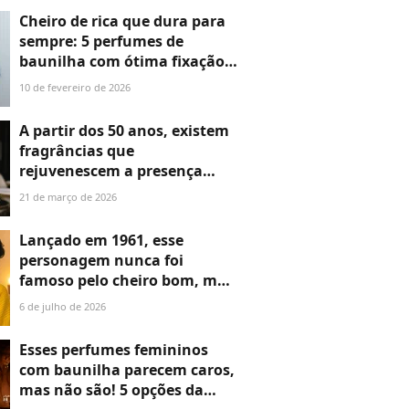
maquiada todo dia, mas ao
Cheiro de rica que dura para
mesmo tempo sacrifica a
sempre: 5 perfumes de
pele'
baunilha com ótima fixação
que vão te deixar com aroma
10 de fevereiro de 2026
elegante ao longo do dia
A partir dos 50 anos, existem
fragrâncias que
rejuvenescem a presença
mais do que plástica: 5
21 de março de 2026
perfumes para apostar já no
Dia do Perfume
Lançado em 1961, esse
personagem nunca foi
famoso pelo cheiro bom, mas
agora a Jequiti lança seu
6 de julho de 2026
perfume: com abacaxi e
bergamota na pirâmide
Esses perfumes femininos
alfativa, ele tem um cheiro
com baunilha parecem caros,
refrescante e aroma limpo
mas não são! 5 opções da