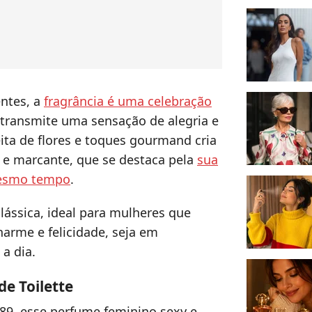
ntes, a
fragrância é uma celebração
 transmite uma sensação de alegria e
ita de flores e toques gourmand cria
a e marcante, que se destaca pela
sua
mesmo tempo
.
lássica, ideal para mulheres que
arme e felicidade, seja em
 a dia.
de Toilette
89, esse perfume feminino sexy e