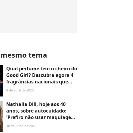
o mesmo tema
Qual perfume tem o cheiro do
Good Girl? Descubra agora 4
fragrâncias nacionais que
lembram o importado de luxo
8 de abril de 2026
Nathalia Dill, hoje aos 40
anos, sobre autocuidado:
'Prefiro não usar maquiagem
no dia a dia e ficar mais
30 de julho de 2026
saudável. Tem gente que está