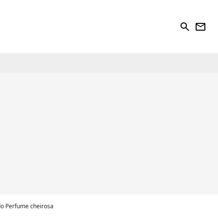
search
newsletter
do Perfume cheirosa