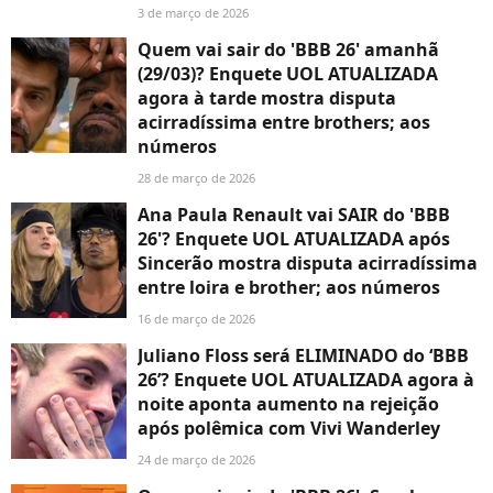
3 de março de 2026
Quem vai sair do 'BBB 26' amanhã
(29/03)? Enquete UOL ATUALIZADA
agora à tarde mostra disputa
acirradíssima entre brothers; aos
números
28 de março de 2026
Ana Paula Renault vai SAIR do 'BBB
26'? Enquete UOL ATUALIZADA após
Sincerão mostra disputa acirradíssima
entre loira e brother; aos números
16 de março de 2026
Juliano Floss será ELIMINADO do ‘BBB
26’? Enquete UOL ATUALIZADA agora à
noite aponta aumento na rejeição
após polêmica com Vivi Wanderley
24 de março de 2026