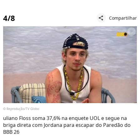
4/8
Compartilhar
share
© Reprodução/TV Globo
uliano Floss soma 37,6% na enquete UOL e segue na
briga direta com Jordana para escapar do Paredão do
BBB 26