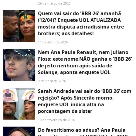
29 de março de 2026
Quem vai sair do 'BBB 26' amanhã
(12/04)? Enquete UOL ATUALIZADA
mostra disputa acirradíssima entre
brothers; aos detalhes!
11 de abril de 2026
Nem Ana Paula Renault, nem Juliano
Floss: este nome NÃO ganha o 'BBB 26'
de jeito nenhum após saída de
Solange, aponta enquete UOL
2 de abril de 2026
Sarah Andrade vai sair do ‘BBB 26’ com
rejeição? Após Sincerão morno,
enquete UOL indica alta na
porcentagem da sister
10 de fevereiro de 2026
Do favoritismo ao adeus? Ana Paula