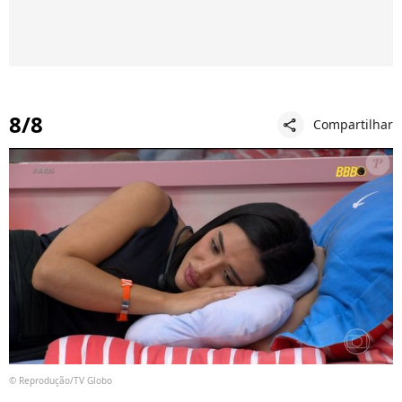
8/8
Compartilhar
share
© Reprodução/TV Globo