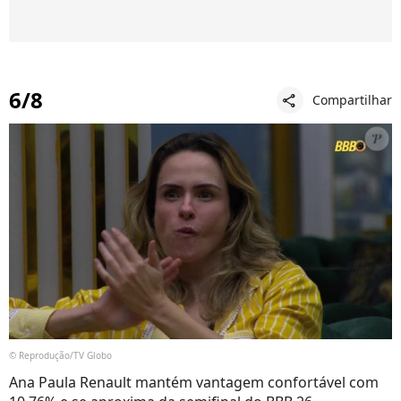
6/8
Compartilhar
share
© Reprodução/TV Globo
Ana Paula Renault mantém vantagem confortável com