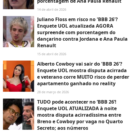
porcentagem de Ana Paula Renault
14 de abril de 2026
Juliano Floss em risco no 'BBB 26'?
Enquete UOL atualizada AGORA
surpreende com porcentagem do
dançarino contra Jordana e Ana Paula
Renault
15 de abril de 2026
Alberto Cowboy vai sair do 'BBB 26'?
Enquete UOL mostra disputa acirrada
e veterano corre MUITO risco de perder
apartamento ganhado no reality
28 de março de 2026
TUDO pode acontecer no ‘BBB 26’!
Enquete UOL ATUALIZADA à noite
mostra disputa acirradíssima entre
Breno e Cowboy por vaga no Quarto
Secreto; aos números