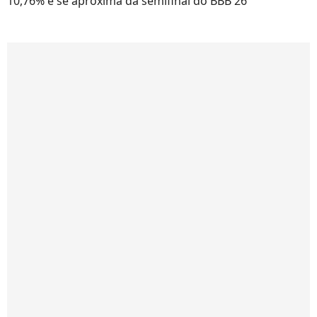
10,76% e se aproxima da semifinal do BBB 26