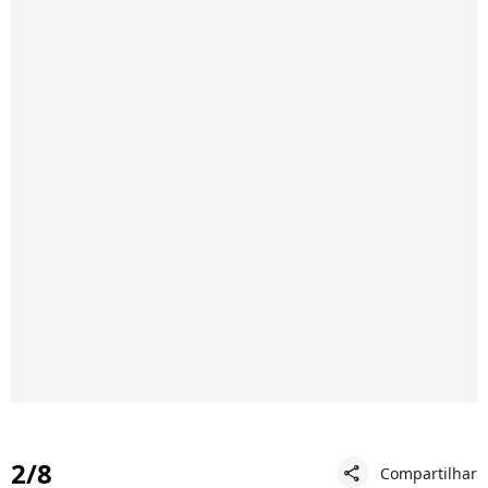
2/8
Compartilhar
share