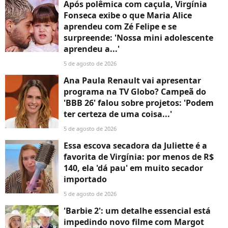
Após polêmica com caçula, Virgínia
Fonseca exibe o que Maria Alice
aprendeu com Zé Felipe e se
surpreende: 'Nossa mini adolescente
aprendeu a...'
5 de agosto de 2026
Ana Paula Renault vai apresentar
programa na TV Globo? Campeã do
'BBB 26' falou sobre projetos: 'Podem
ter certeza de uma coisa...'
5 de agosto de 2026
Essa escova secadora da Juliette é a
favorita de Virgínia: por menos de R$
140, ela 'dá pau' em muito secador
importado
5 de agosto de 2026
'Barbie 2': um detalhe essencial está
impedindo novo filme com Margot