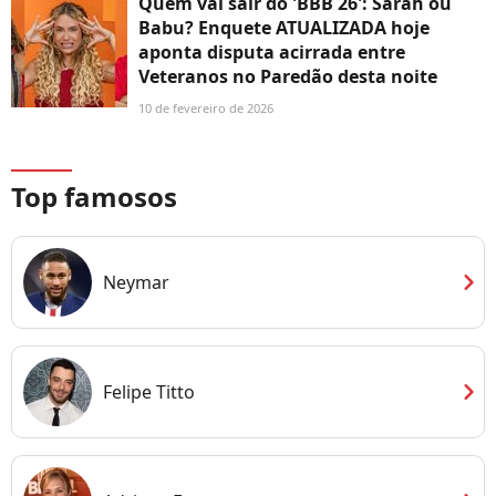
Quem vai sair do 'BBB 26': Sarah ou
Babu? Enquete ATUALIZADA hoje
aponta disputa acirrada entre
Veteranos no Paredão desta noite
10 de fevereiro de 2026
Top famosos
chevron_right
Neymar
chevron_right
Felipe Titto