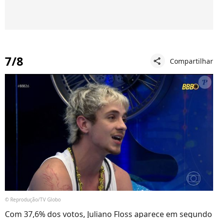
7/8
Compartilhar
share
© Reprodução/TV Globo
Com 37,6% dos votos, Juliano Floss aparece em segundo