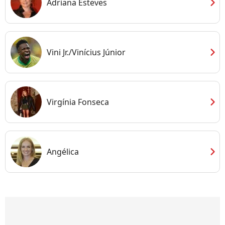
chevron_right
Adriana Esteves
chevron_right
Vini Jr./Vinícius Júnior
chevron_right
Virgínia Fonseca
chevron_right
Angélica