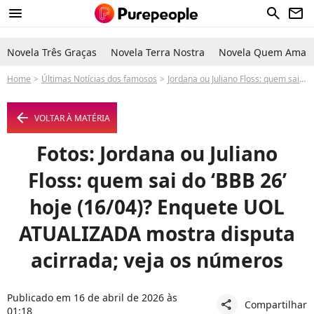
menu
search
newsletter
Novela Três Graças
Novela Terra Nostra
Novela Quem Ama C
Home
Últimas Notícias dos famosos
Jordana ou Juliano Floss: quem sai do ‘BBB 26’ hoje (16/04)? Enquete UOL ATUALIZADA mostra disputa acirrada; veja os números
arrow_left
VOLTAR À MATÉRIA
Fotos: Jordana ou Juliano
Floss: quem sai do ‘BBB 26’
hoje (16/04)? Enquete UOL
ATUALIZADA mostra disputa
acirrada; veja os números
Publicado em 16 de abril de 2026 às
Compartilhar
share
01:18