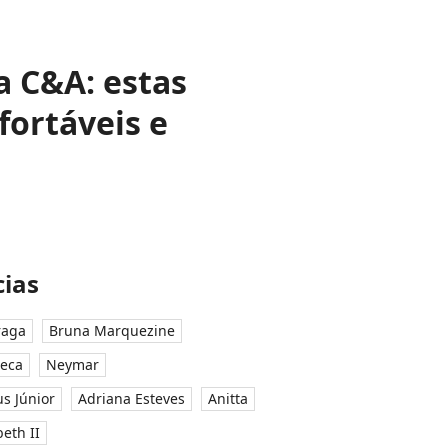
a C&A: estas
rtáveis ​​e
ias
raga
Bruna Marquezine
seca
Neymar
ius Júnior
Adriana Esteves
Anitta
eth II