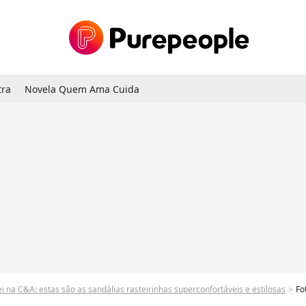
tra
Novela Quem Ama Cuida
a C&A: estas são as sandálias rasteirinhas superconfortáveis ​​e estilosas
Fotos: