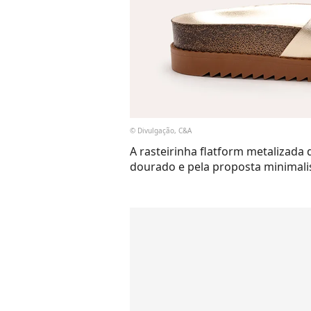
© Divulgação, C&A
A rasteirinha flatform metalizad
dourado e pela proposta minimali