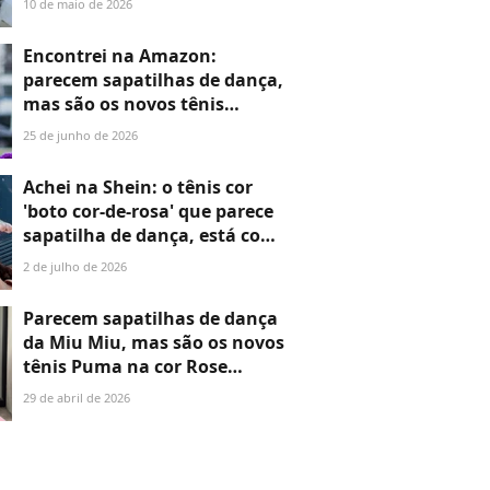
10 de maio de 2026
parecem um All Star
Encontrei na Amazon:
parecem sapatilhas de dança,
mas são os novos tênis
Converse na cor 'chiclete
25 de junho de 2026
violeta índigo' que definem o
estilo de 2026
Achei na Shein: o tênis cor
'boto cor-de-rosa' que parece
sapatilha de dança, está com
desconto e promete superar o
2 de julho de 2026
Adidas estilo bailarina
Parecem sapatilhas de dança
da Miu Miu, mas são os novos
tênis Puma na cor Rose
Quartz que definem o estilo
29 de abril de 2026
de 2026 e custam R$ 6.000 a
menos