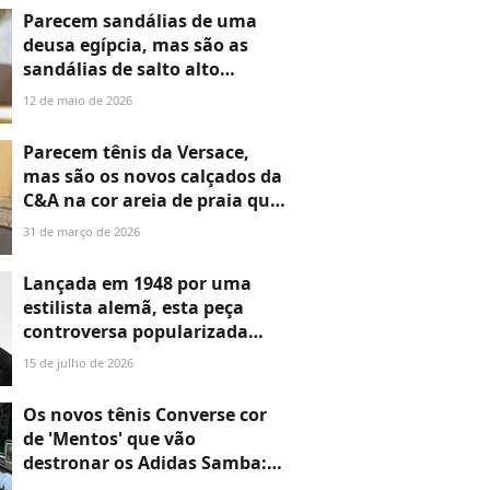
Parecem sandálias de uma
deusa egípcia, mas são as
sandálias de salto alto
douradas que as fashionistas
12 de maio de 2026
vão amar em looks de festa:
deslumbrantes, confortáveis
Parecem tênis da Versace,
e elegantes
mas são os novos calçados da
C&A na cor areia de praia que
definem o estilo de 2026
31 de março de 2026
Lançada em 1948 por uma
estilista alemã, esta peça
controversa popularizada
pela Audrey Hepburn está de
15 de julho de 2026
volta à moda com Beyoncé e
Rihanna; achei na C&A, Zara
Os novos tênis Converse cor
e Bershka opções estilosas e a
de 'Mentos' que vão
partir de R$ 100
destronar os Adidas Samba:
são estilosos, retrô e não