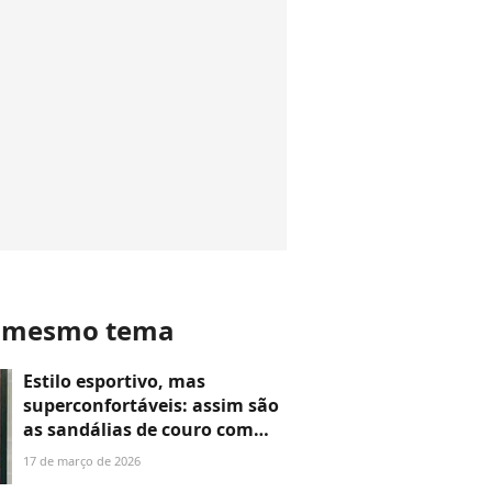
o mesmo tema
Estilo esportivo, mas
superconfortáveis: assim são
as sandálias de couro com
salto alto da Usaflex que
17 de março de 2026
vamos usar o tempo todo