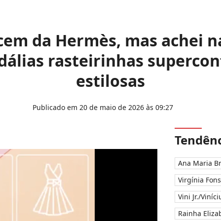
cem da Hermès, mas achei n
dálias rasteirinhas superconfo
estilosas
Publicado em 20 de maio de 2026 às 09:27
Tendênc
Ana Maria B
Virgínia Fon
Vini Jr./Viníc
Rainha Elizab