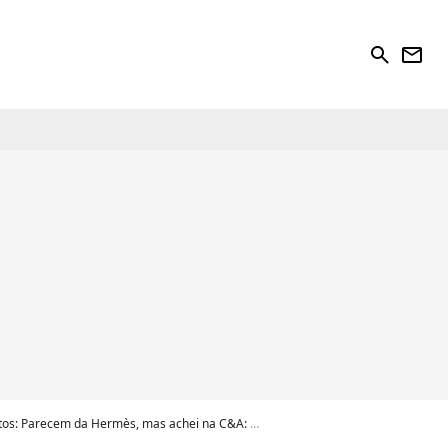
search
newsletter
 Parecem da Hermès, mas achei na C&A: estas são as sandálias rasteirinhas superconfortáveis ​​e estilosas