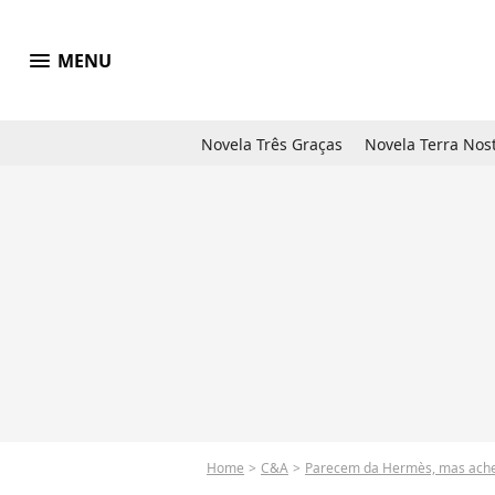
menu
MENU
Novela Três Graças
Novela Terra Nos
Home
C&A
Parecem da Hermès, mas achei n