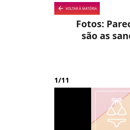
arrow_left
VOLTAR À MATÉRIA
Fotos: Pare
são as san
1/11