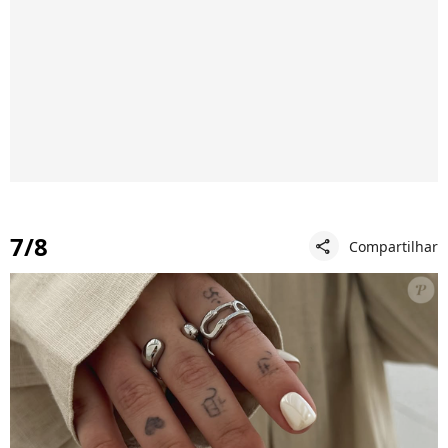
7/8
Compartilhar
share