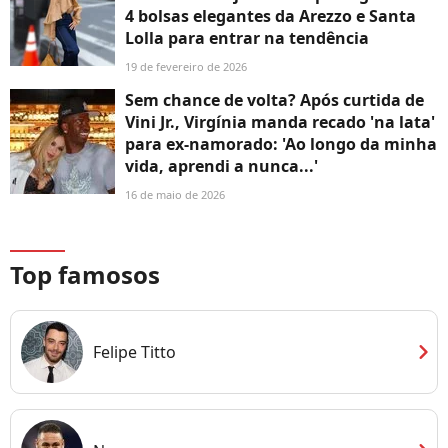
4 bolsas elegantes da Arezzo e Santa
Lolla para entrar na tendência
19 de fevereiro de 2026
Sem chance de volta? Após curtida de
Vini Jr., Virgínia manda recado 'na lata'
para ex-namorado: 'Ao longo da minha
vida, aprendi a nunca...'
16 de maio de 2026
Top famosos
chevron_right
Felipe Titto