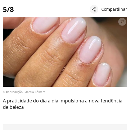
5/8
Compartilhar
share
© Reprodução, Márcia Câmara
A praticidade do dia a dia impulsiona a nova tendência
de beleza