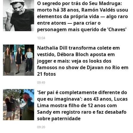
O segredo por trás do Seu Madruga:
morto há 38 anos, Ramón Valdés usou
elementos da própria vida — algo raro
entre atores — para criar o
personagem mais querido de 'Chaves'
10:04
Nathalia Dill transforma colete em
vestido, Débora Bloch aposta em
jogger e mais: veja os looks dos
famosos no show de Djavan no Rio em
21 fotos
09:49
'Ser pai é completamente diferente do
que eu imaginava': aos 43 anos, Lucas
Lima mostra filho de 12 anos com
Sandy em registro raro e faz desabafo
sobre paternidade
09:20