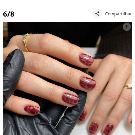
6/8
Compartilhar
share