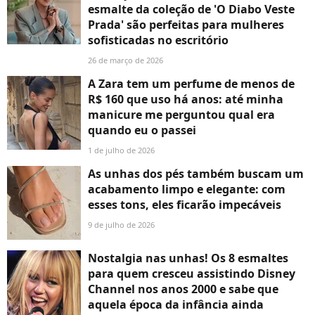
esmalte da coleção de 'O Diabo Veste
Prada' são perfeitas para mulheres
sofisticadas no escritório
26 de março de 2026
A Zara tem um perfume de menos de
R$ 160 que uso há anos: até minha
manicure me perguntou qual era
quando eu o passei
1 de julho de 2026
As unhas dos pés também buscam um
acabamento limpo e elegante: com
esses tons, eles ficarão impecáveis
9 de julho de 2026
Nostalgia nas unhas! Os 8 esmaltes
para quem cresceu assistindo Disney
Channel nos anos 2000 e sabe que
aquela época da infância ainda