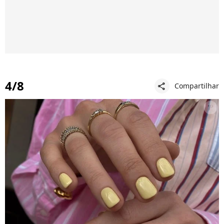
4/8
Compartilhar
share