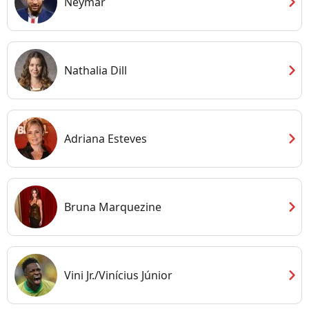
chevron_right
Neymar
chevron_right
Nathalia Dill
chevron_right
Adriana Esteves
chevron_right
Bruna Marquezine
chevron_right
Vini Jr./Vinícius Júnior