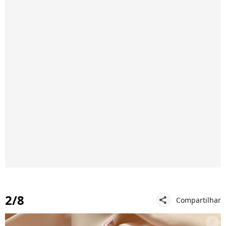
2/8
Compartilhar
share