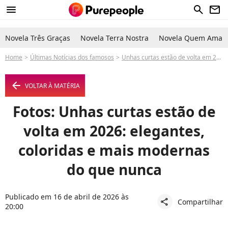
menu
search
newsletter
Novela Três Graças
Novela Terra Nostra
Novela Quem Ama C
Home
Últimas Notícias dos famosos
Unhas curtas estão de volta em 2026: elegantes, coloridas e mais modernas do que nunca
arrow_left
VOLTAR À MATÉRIA
Fotos: Unhas curtas estão de
volta em 2026: elegantes,
coloridas e mais modernas
do que nunca
Publicado em 16 de abril de 2026 às
Compartilhar
share
20:00