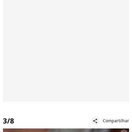
3/8
Compartilhar
share