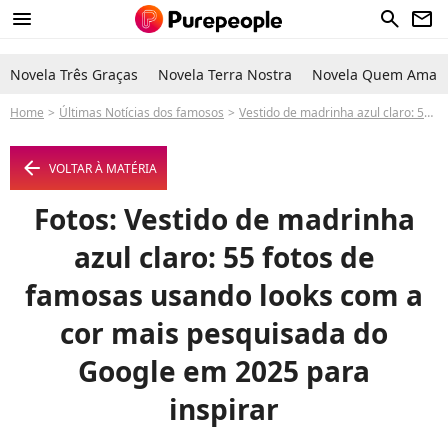
menu
search
newsletter
Novela Três Graças
Novela Terra Nostra
Novela Quem Ama C
Home
Últimas Notícias dos famosos
Vestido de madrinha azul claro: 55 fotos de famosas usando looks com a cor mais pesquisada do Google em 2025 para inspirar
arrow_left
VOLTAR À MATÉRIA
Fotos: Vestido de madrinha
azul claro: 55 fotos de
famosas usando looks com a
cor mais pesquisada do
Google em 2025 para
inspirar