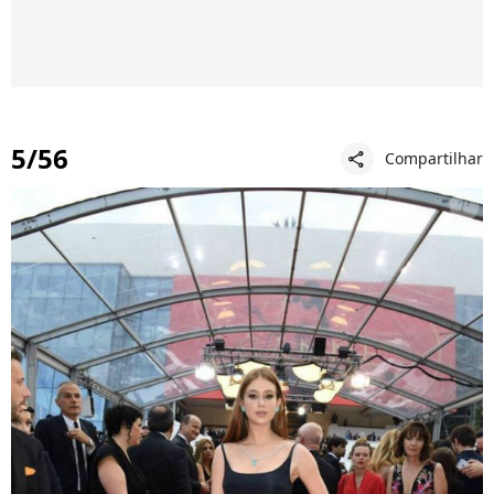
5/56
Compartilhar
share