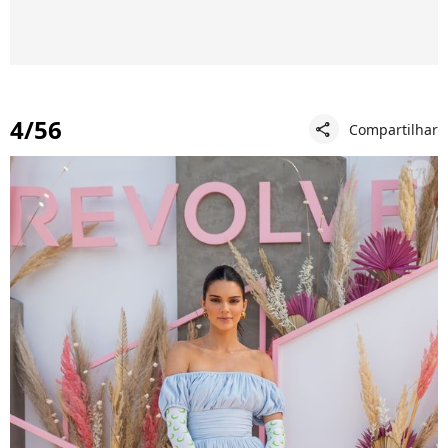
4/56
Compartilhar
share