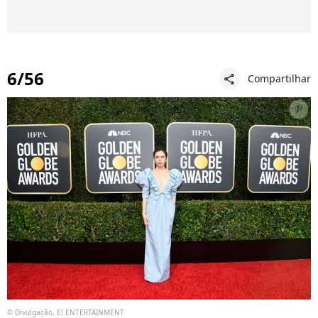
6/56
Compartilhar
share
© Divulgação, E! ENTERTAINMENT