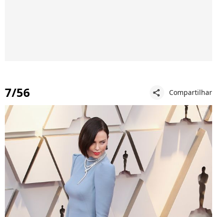
7/56
Compartilhar
share