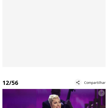
12/56
Compartilhar
share