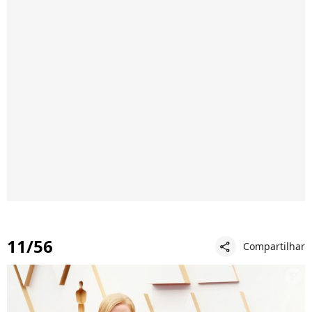
11/56
Compartilhar
share