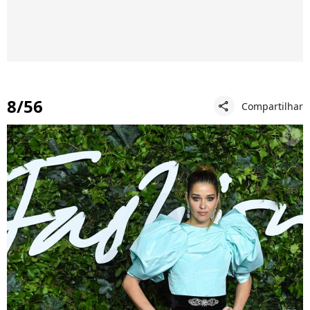
8/56
Compartilhar
share