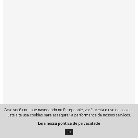
Caso você continue navegando no Purepeople, você aceita o uso de cookies.
Este site usa cookies para assegurar a performance de nossos serviços.
Leia nossa política de privacidade
13/56
Compartilhar
share
OK