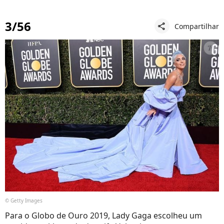
3/56
Compartilhar
share
© Getty Images
Para o Globo de Ouro 2019, Lady Gaga escolheu um