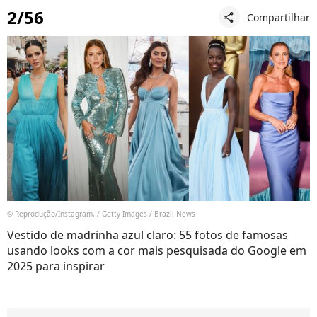
2/56
Compartilhar
share
© Reprodução/Instagram, / Getty Images / Brazil News
Vestido de madrinha azul claro: 55 fotos de famosas
usando looks com a cor mais pesquisada do Google em
2025 para inspirar