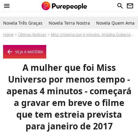
menu
search
newsletter
Novela Três Graças
Novela Terra Nostra
Novela Quem Ama C
Home
Últimas Notícias
Miss Universo por 4 minutos, Ariadna Gutierrez atuará com Vin Diesel no cinema
arrow_left
VEJA A MATÉRIA
A mulher que foi Miss
Universo por menos tempo -
apenas 4 minutos - começará
a gravar em breve o filme
que tem estreia prevista
para janeiro de 2017