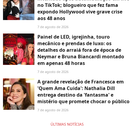
no TikTok; blogueiro que fez fama
expondo Hollywood vive grave crise
aos 48 anos
7 de agosto de 2026
Painel de LED, igrejinha, touro
mecânico e prendas de luxo: os
detalhes do arraiá fora de época de
Neymar e Bruna Biancardi montado
em apenas 48 horas
7 de agosto de 2026
A grande revelação de Francesca em
'Quem Ama Cuida': Nathalia Dill
entrega destino da 'fantasma' e
mistério que promete chocar o público
7 de agosto de 2026
ÚLTIMAS NOTÍCIAS