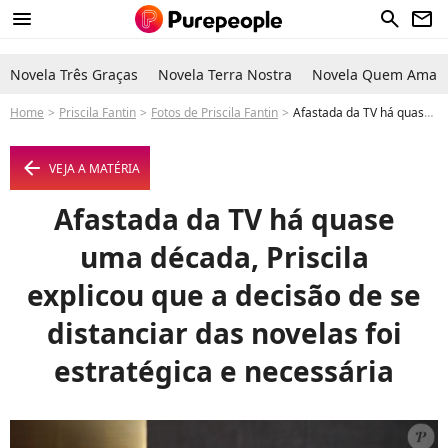
menu
search
newsletter
Novela Três Graças
Novela Terra Nostra
Novela Quem Ama C
Home
Priscila Fantin
Fotos de Priscila Fantin
Afastada da TV há quase uma década, Priscila explicou que a decisão de se distanciar das novelas foi estratégica e necessária - Foto
arrow_left
VEJA A MATÉRIA
Afastada da TV há quase
uma década, Priscila
explicou que a decisão de se
distanciar das novelas foi
estratégica e necessária