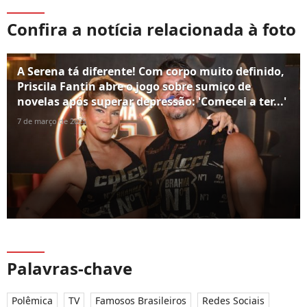
Confira a notícia relacionada à foto
A Serena tá diferente! Com corpo muito definido,
Priscila Fantin abre o jogo sobre sumiço de
novelas após superar depressão: 'Comecei a ter...'
7 de março de 2025
Palavras-chave
Polêmica
TV
Famosos Brasileiros
Redes Sociais