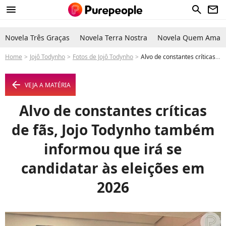
menu
search
newsletter
Novela Três Graças
Novela Terra Nostra
Novela Quem Ama C
Home
Jojô Todynho
Fotos de Jojô Todynho
Alvo de constantes críticas de fãs, Jojo Todynho também informou que irá se candidatar às eleições em 2026 - Foto
arrow_left
VEJA A MATÉRIA
Alvo de constantes críticas
de fãs, Jojo Todynho também
informou que irá se
candidatar às eleições em
2026