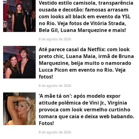
Vestido estilo camisola, transparência
ousada e decotão: famosas arrasam
com looks all black em evento da YSL
no Rio. Veja fotos de Vitória Strada,
Bela Gil, Luana Marquezine e mais!
8 de agosto de 2026
Até parece casal da Netflix: com look
preto chic, Luana Maia, irmã de Bruna
Marquezine, beija muito o namorado
Lucca Picon em evento no Rio. Veja
fotos!
8 de agosto de 2026
'A mãe tá on': após modelo expor
atitude polêmica de Vini Jr., Virgínia
provoca com look vermelho curtinho
tomara que caia e deixa web babando.
Fotos!
8 de agosto de 2026