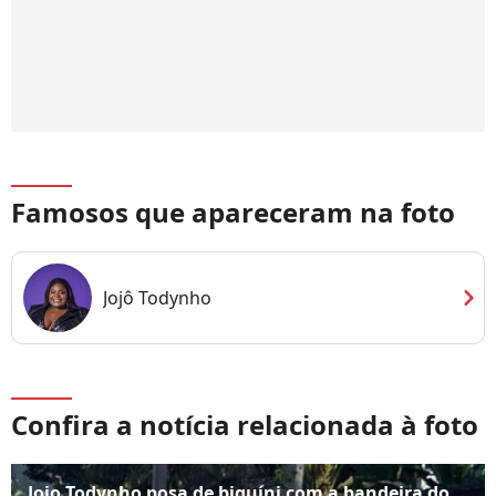
Famosos que apareceram na foto
chevron_right
Jojô Todynho
Confira a notícia relacionada à foto
Jojo Todynho posa de biquíni com a bandeira do