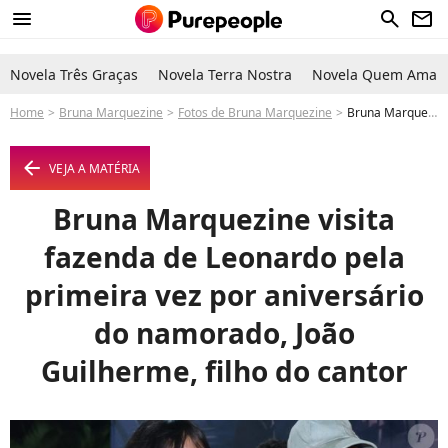
menu
search
newsletter
Novela Três Graças
Novela Terra Nostra
Novela Quem Ama C
Home
Bruna Marquezine
Fotos de Bruna Marquezine
Bruna Marquezine visita fazenda de Leonardo pela primeira vez por aniversário do namorado, João Guilherme, filho do cantor - Foto
arrow_left
VEJA A MATÉRIA
Bruna Marquezine visita
fazenda de Leonardo pela
primeira vez por aniversário
do namorado, João
Guilherme, filho do cantor