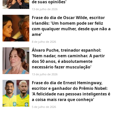
de suas opiniões'
13 de julho de 2026
Frase do dia de Oscar Wilde, escritor
irlandês: 'Um homem pode ser feliz
com qualquer mulher, desde que não a
ame'
8 de julho de 2026
Álvaro Puche, treinador espanhol:
'Nem nadar, nem caminhar. A partir
dos 50 anos, é absolutamente
necessário fazer musculação'
13 de julho de 2026
Frase do dia de Ernest Hemingway,
escritor e ganhador do Prêmio Nobel:
'A felicidade nas pessoas inteligentes é
a coisa mais rara que conheço'
5 de julho de 2026