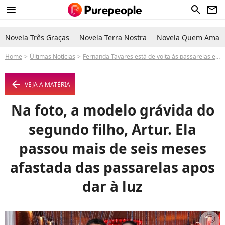
menu
search
newsletter
Novela Três Graças
Novela Terra Nostra
Novela Quem Ama C
Home
Últimas Notícias
Fernanda Tavares está de volta às passarelas e quer ter mais um filho
arrow_left
VEJA A MATÉRIA
Na foto, a modelo grávida do
segundo filho, Artur. Ela
passou mais de seis meses
afastada das passarelas apos
dar à luz