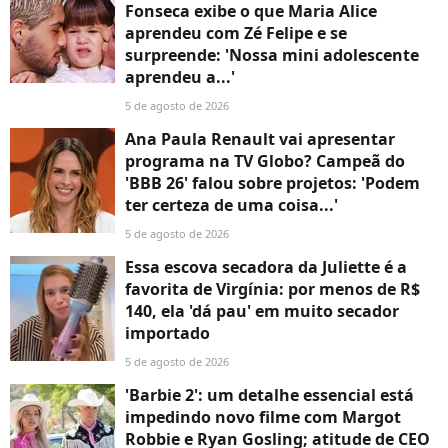
Fonseca exibe o que Maria Alice
aprendeu com Zé Felipe e se
surpreende: 'Nossa mini adolescente
aprendeu a...'
5 de agosto de 2026
Ana Paula Renault vai apresentar
programa na TV Globo? Campeã do
'BBB 26' falou sobre projetos: 'Podem
ter certeza de uma coisa...'
5 de agosto de 2026
Essa escova secadora da Juliette é a
favorita de Virgínia: por menos de R$
140, ela 'dá pau' em muito secador
importado
5 de agosto de 2026
'Barbie 2': um detalhe essencial está
impedindo novo filme com Margot
Robbie e Ryan Gosling; atitude de CEO