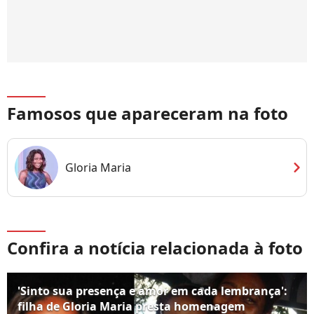
Famosos que apareceram na foto
chevron_right
Gloria Maria
Confira a notícia relacionada à foto
'Sinto sua presença e amor em cada lembrança':
filha de Gloria Maria presta homenagem