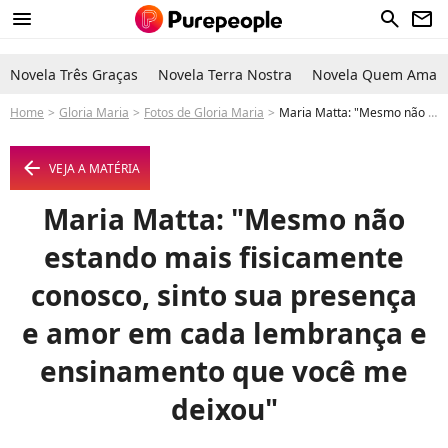
menu
search
newsletter
Novela Três Graças
Novela Terra Nostra
Novela Quem Ama C
Home
Gloria Maria
Fotos de Gloria Maria
Maria Matta: "Mesmo não estando mais fisicamente conosco, sinto sua presença e amor em cada lembrança e ensinamento que você me deixou" - Foto
arrow_left
VEJA A MATÉRIA
Maria Matta: "Mesmo não
estando mais fisicamente
conosco, sinto sua presença
e amor em cada lembrança e
ensinamento que você me
deixou"