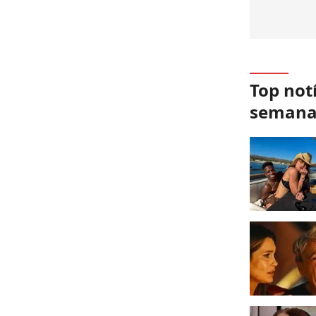
Top not
seman