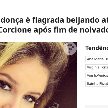
donça é flagrada beijando 
Corcione após fim de noivad
Tendênc
Ana Maria B
Virgínia Fon
Vini Jr./Viníc
Rainha Elizab