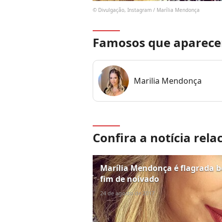
© Divulgação, Instagram / Marília Mendonça
Famosos que aparece
Marilia Mendonça
Confira a notícia rela
Marília Mendonça é flagrada b
fim de noivado
24 de agosto de 2017