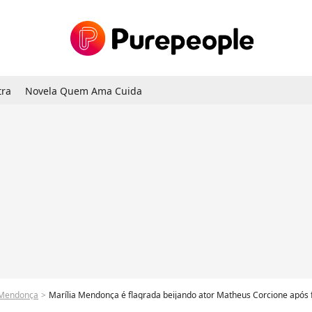
tra
Novela Quem Ama Cuida
a Mendonça
Marília Mendonça é flagrada beijando ator Matheus Corcione após f