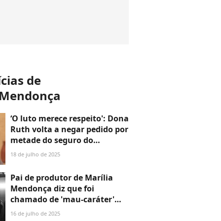
ícias de
a Mendonça
‘O luto merece respeito': Dona
Ruth volta a negar pedido por
metade do seguro do
acidente de avião e garante
18 de julho de 2025
que 'sempre se manteve
empática com as demais
Pai de produtor de Marília
famílias'
Mendonça diz que foi
chamado de 'mau-caráter'
por advogado de Dona Ruth e
16 de julho de 2025