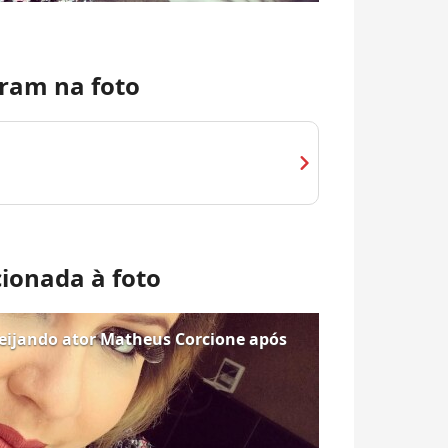
ram na foto
chevron_right
cionada à foto
eijando ator Matheus Corcione após