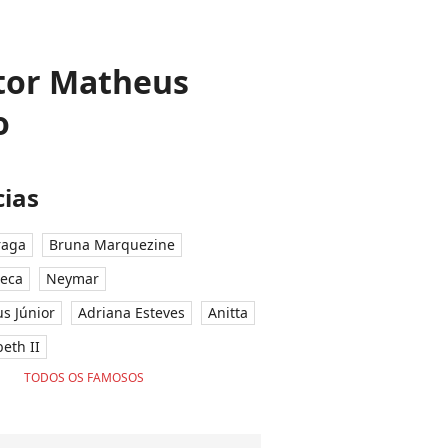
ator Matheus
o
ias
raga
Bruna Marquezine
seca
Neymar
ius Júnior
Adriana Esteves
Anitta
eth II
TODOS OS FAMOSOS