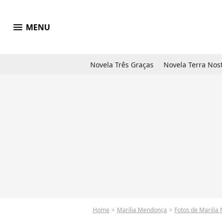
menu
MENU
Novela Três Graças
Novela Terra Nos
Home
Marilia Mendonça
Fotos de Marili