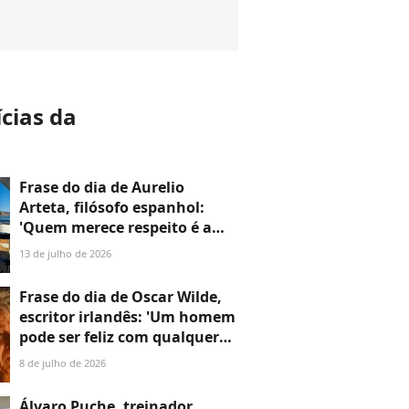
ícias da
a
Frase do dia de Aurelio
Arteta, filósofo espanhol:
'Quem merece respeito é a
pessoa, e com muita
13 de julho de 2026
frequência apesar de suas
opiniões'
Frase do dia de Oscar Wilde,
escritor irlandês: 'Um homem
pode ser feliz com qualquer
mulher, desde que não a ame'
8 de julho de 2026
Álvaro Puche, treinador