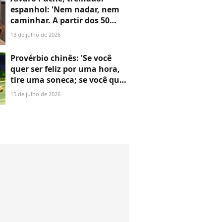
espanhol: 'Nem nadar, nem
caminhar. A partir dos 50
anos, é absolutamente
13 de julho de 2026
necessário fazer musculação'
Provérbio chinês: 'Se você
quer ser feliz por uma hora,
tire uma soneca; se você quer
ser feliz para o resto da vida,
15 de julho de 2026
ajude alguém'