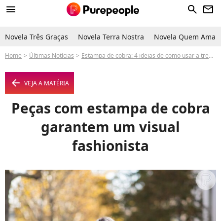
menu
search
newsletter
Novela Três Graças
Novela Terra Nostra
Novela Quem Ama C
Home
Últimas Notícias
Estampa de cobra: 4 ideias de como usar a trend e onde encontrar as peças
arrow_left
VEJA A MATÉRIA
Peças com estampa de cobra
garantem um visual
fashionista