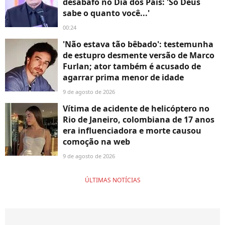
desabafo no Dia dos Pais: 'Só Deus
sabe o quanto você...'
00:24
'Não estava tão bêbado': testemunha
de estupro desmente versão de Marco
Furlan; ator também é acusado de
agarrar prima menor de idade
9 de agosto de 2026
Vítima de acidente de helicóptero no
Rio de Janeiro, colombiana de 17 anos
era influenciadora e morte causou
comoção na web
9 de agosto de 2026
ÚLTIMAS NOTÍCIAS