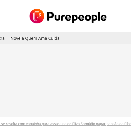
tra
Novela Quem Ama Cuida
 se revolta com vaquinha para assassino de Eliza Samúdio pagar pensão do filh