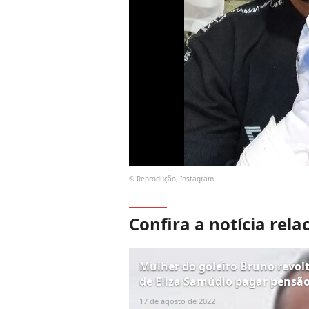
© Reprodução, Instagram
Confira a notícia rela
Mulher do goleiro Bruno revo
de Eliza Samúdio pagar pensão
17 de agosto de 2022