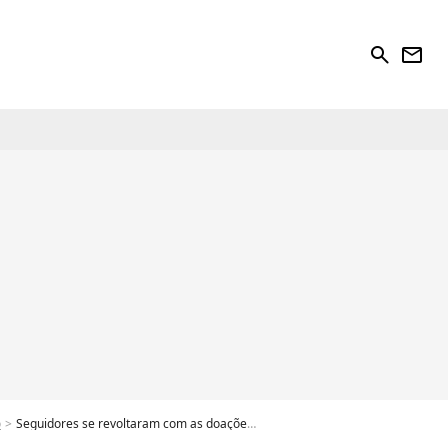
search
newsletter
o
Seguidores se revoltaram com as doações da vaquinha - Foto