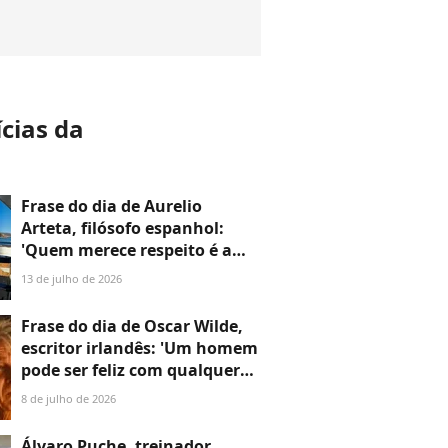
ícias da
a
Frase do dia de Aurelio
Arteta, filósofo espanhol:
'Quem merece respeito é a
pessoa, e com muita
13 de julho de 2026
frequência apesar de suas
opiniões'
Frase do dia de Oscar Wilde,
escritor irlandês: 'Um homem
pode ser feliz com qualquer
mulher, desde que não a ame'
8 de julho de 2026
Álvaro Puche, treinador