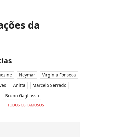
ações da
ias
ezine
Neymar
Virgínia Fonseca
ves
Anitta
Marcelo Serrado
Bruno Gagliasso
TODOS OS FAMOSOS