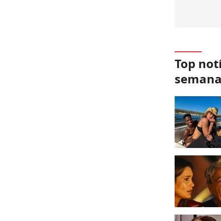
Top not
seman