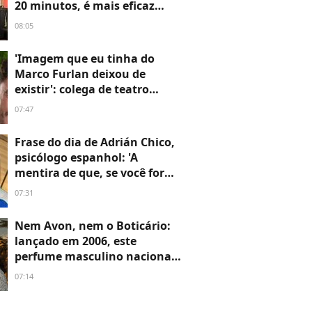
20 minutos, é mais eficaz
fazer esses quatro exercícios
08:05
em 4 minutos, como
agachamentos ou elevações
'Imagem que eu tinha do
de calcanhar'
Marco Furlan deixou de
existir': colega de teatro
revela abalo emocional após
07:47
prisão do ator em acusação
de estupro contra criança de
Frase do dia de Adrián Chico,
5 anos
psicólogo espanhol: 'A
mentira de que, se você for
você mesmo, será mais feliz, é
07:31
uma das piores que nos
empurraram goela abaixo'
Nem Avon, nem o Boticário:
lançado em 2006, este
perfume masculino nacional
com aroma limpo lembra
07:14
meu pai e se tornou meu
favorito para usar antes de