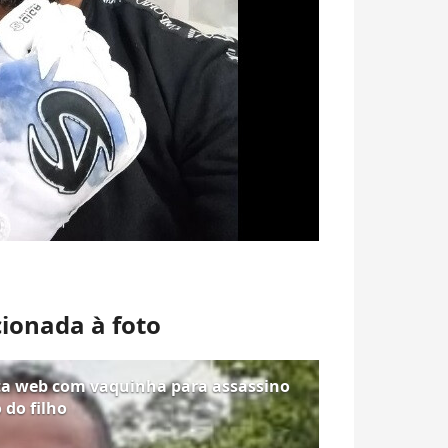
cionada à foto
lta web com vaquinha para assassino
 do filho