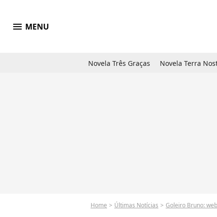
menu
MENU
Novela Três Graças
Novela Terra Nos
Home
Últimas Notícias
Goleiro Bruno: web