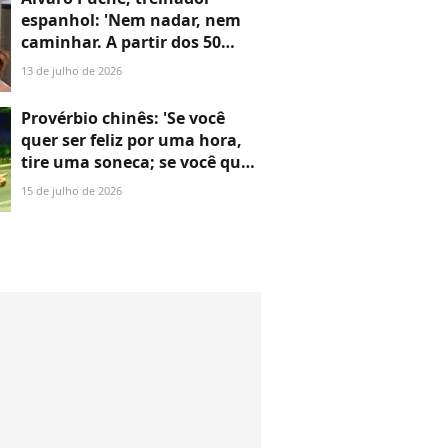
espanhol: 'Nem nadar, nem
caminhar. A partir dos 50
anos, é absolutamente
13 de julho de 2026
necessário fazer musculação'
Provérbio chinês: 'Se você
quer ser feliz por uma hora,
tire uma soneca; se você quer
ser feliz para o resto da vida,
15 de julho de 2026
ajude alguém'