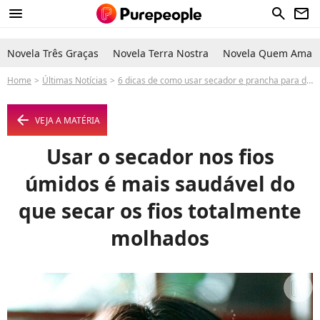
menu
search
newsletter
Novela Três Graças
Novela Terra Nostra
Novela Quem Ama C
Home
Últimas Notícias
6 dicas de como usar secador e prancha para deixar o cabelo liso
arrow_left
VEJA A MATÉRIA
Usar o secador nos fios
úmidos é mais saudável do
que secar os fios totalmente
molhados