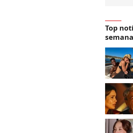
Top not
seman