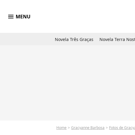
menu
MENU
Novela Três Graças
Novela Terra Nos
Home
Gracyanne Barbosa
Fotos de Grac