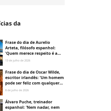
ícias da
a
Frase do dia de Aurelio
Arteta, filósofo espanhol:
'Quem merece respeito é a
pessoa, e com muita
13 de julho de 2026
frequência apesar de suas
opiniões'
Frase do dia de Oscar Wilde,
escritor irlandês: 'Um homem
pode ser feliz com qualquer
mulher, desde que não a ame'
8 de julho de 2026
Álvaro Puche, treinador
espanhol: 'Nem nadar, nem