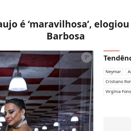
aujo é ‘maravilhosa’, elogio
Barbosa
Tendênc
Neymar
A
Cristiano Ro
Virgínia Fon