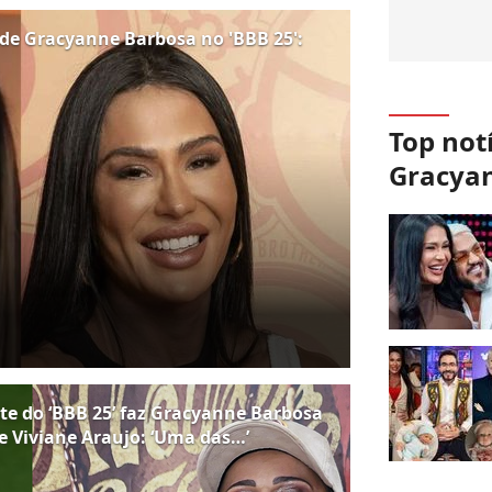
 de Gracyanne Barbosa no 'BBB 25':
Top not
Gracya
te do ‘BBB 25’ faz Gracyanne Barbosa
e Viviane Araujo: ‘Uma das…’