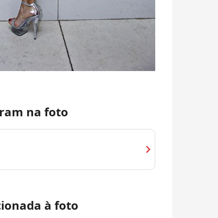
ram na foto
chevron_right
cionada à foto