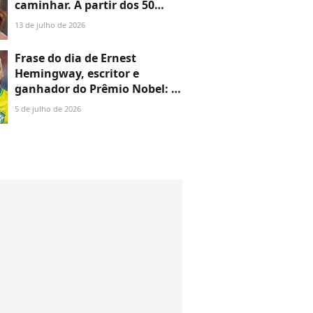
caminhar. A partir dos 50
anos, é absolutamente
13 de julho de 2026
necessário fazer musculação'
Frase do dia de Ernest
Hemingway, escritor e
ganhador do Prêmio Nobel: 'A
felicidade nas pessoas
5 de julho de 2026
inteligentes é a coisa mais
rara que conheço'