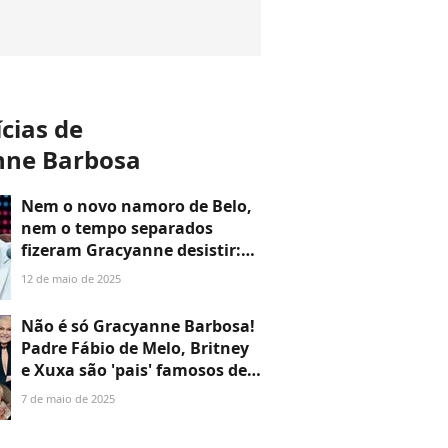
ícias de
nne Barbosa
Nem o novo namoro de Belo,
nem o tempo separados
fizeram Gracyanne desistir:
'Quero voltar'
12 de maio de 2025
Não é só Gracyanne Barbosa!
Padre Fábio de Melo, Britney
e Xuxa são 'pais' famosos de
bebês reborns
7 de maio de 2025