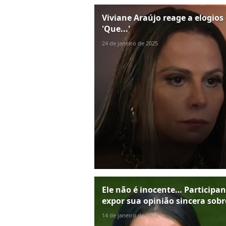
Viviane Araújo reage a elogios
'Que...'
24 de janeiro de 2025
Ele não é inocente… Participan
expor sua opinião sincera sobr
14 de janeiro de 2025