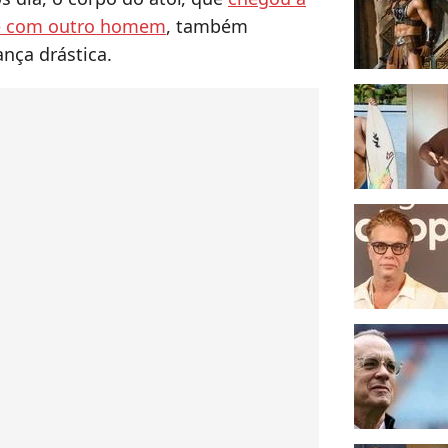
te com outro homem
, também
nça drástica.