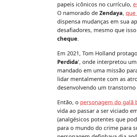
papeis icônicos no currículo,
e
O namorado de
Zendaya
,
que 
dispensa mudanças em sua apa
desafiadores, mesmo que isso
cheque
.
Em 2021, Tom Holland protagon
Perdida
', onde interpretou um
mandado em uma missão para o
lidar mentalmente com as atro
desenvolvendo um transtorno 
Então, o
personagem do galã b
vida ao passar a ser viciado 
(analgésicos potentes que pod
para o mundo do crime para su
personagem definhava dia após