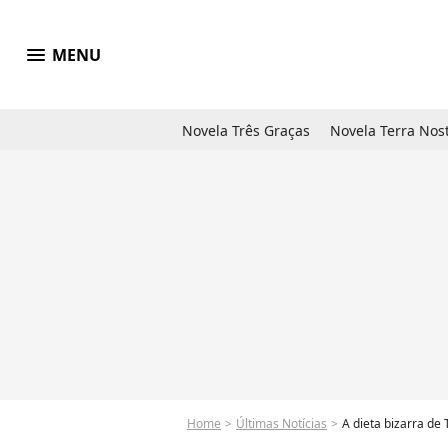
menu
MENU
Novela Três Graças
Novela Terra Nos
Home
Últimas Notícias
A dieta bizarra de