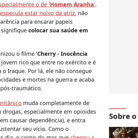
specialmente o de '
Homem Aranha
'
.
especula estar noivo da atriz
, não
rência para encarar papeis
 signifique
colocar sua saúde em
izou o filme '
Cherry - Inocência
 jovem rico que entre no exército e é
 Iraque. Por lá, ele não consegue
cidades e mortes na guerra e acaba
pós-traumático.
ritânico
muda completamente de
em drogas, especialmente em opioides
Sobre 
em causar dependência), e entra
stentar seu vício. Como o
 dia, o corpo do ator, que
chegou a