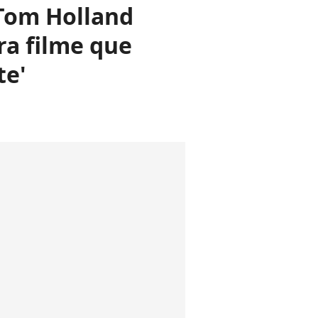
 Tom Holland
a filme que
te'