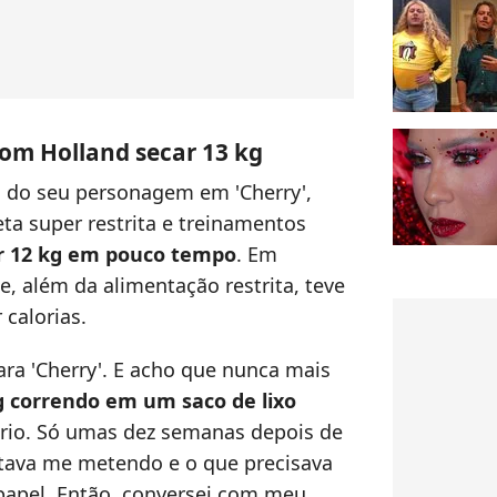
Tom Holland secar 13 kg
 do seu personagem em 'Cherry',
a super restrita e treinamentos
r 12 kg em pouco tempo
. Em
e, além da alimentação restrita, teve
calorias.
ara 'Cherry'. E acho que nunca mais
kg correndo em um saco de lixo
 Sério. Só umas dez semanas depois de
stava me metendo e o que precisava
papel. Então, conversei com meu