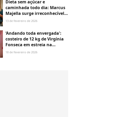
Dieta sem açúcar e
caminhada todo dia: Marcus
Majella surge irreconhecível e
impressiona com mudança
13 de fevereiro de 2026
radical após perder 30 kg;
veja antes e depois em 35
‘Andando toda envergada':
fotos!
costeiro de 12 kg de Virgínia
Fonseca em estreia na
Grande Rio divide opiniões;
18 de fevereiro de 2026
web aponta influencer
‘extremamente agoniada’