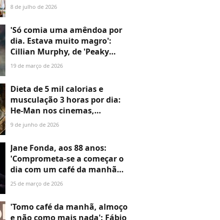
típico: 200g de filé mignon,
8 de julho de 2026
dois ovos inteiros, 110g de
aveia em flocos, dois muffins
'Só comia uma amêndoa por
ingleses e meia xícara de
dia. Estava muito magro':
mirtilos'
Cillian Murphy, de 'Peaky
Blinders', já secou o corpo
19 de março de 2026
com dieta bizarra e nada
saudável para filme que
Dieta de 5 mil calorias e
rendeu o Oscar
musculação 3 horas por dia:
He-Man nos cinemas,
Nicholas Galitzine levou seu
9 de junho de 2026
corpo ao extremo para o
filme; antes e depois é
Jane Fonda, aos 88 anos:
chocante!
'Comprometa-se a começar o
dia com um café da manhã
nutritivo. As pessoas que
25 de março de 2026
fazem isso tendem a perder
peso'
'Tomo café da manhã, almoço
e não como mais nada': Fábio