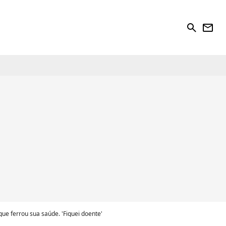
search
newsletter
que ferrou sua saúde. 'Fiquei doente'