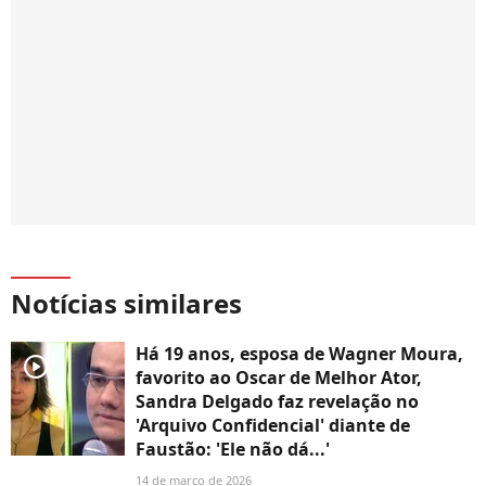
Notícias similares
Há 19 anos, esposa de Wagner Moura,
player2
favorito ao Oscar de Melhor Ator,
Sandra Delgado faz revelação no
'Arquivo Confidencial' diante de
Faustão: 'Ele não dá...'
14 de março de 2026