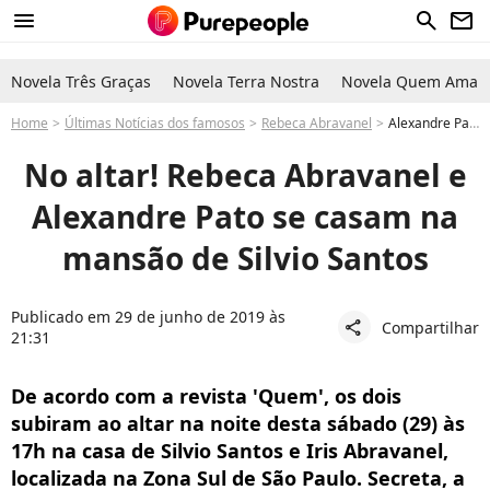
menu
search
newsletter
Novela Três Graças
Novela Terra Nostra
Novela Quem Ama C
Home
Últimas Notícias dos famosos
Rebeca Abravanel
Alexandre Pato se casa com Rebeca Abravanel após seis meses juntos. Detalhes!
No altar! Rebeca Abravanel e
Alexandre Pato se casam na
mansão de Silvio Santos
Publicado em 29 de junho de 2019 às
Compartilhar
share
21:31
De acordo com a revista 'Quem', os dois
subiram ao altar na noite desta sábado (29) às
17h na casa de Silvio Santos e Iris Abravanel,
localizada na Zona Sul de São Paulo. Secreta, a