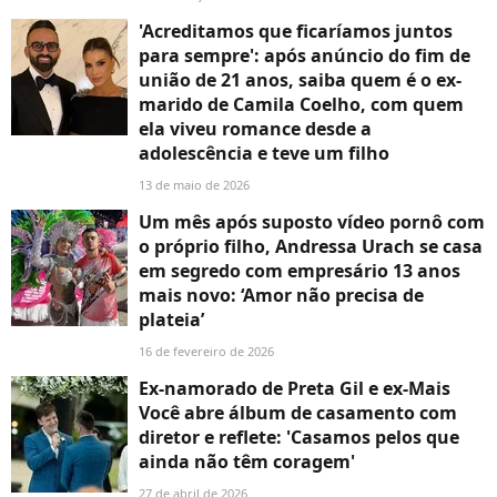
'Acreditamos que ficaríamos juntos
para sempre': após anúncio do fim de
união de 21 anos, saiba quem é o ex-
marido de Camila Coelho, com quem
ela viveu romance desde a
adolescência e teve um filho
13 de maio de 2026
Um mês após suposto vídeo pornô com
o próprio filho, Andressa Urach se casa
em segredo com empresário 13 anos
mais novo: ‘Amor não precisa de
plateia’
16 de fevereiro de 2026
Ex-namorado de Preta Gil e ex-Mais
Você abre álbum de casamento com
diretor e reflete: 'Casamos pelos que
ainda não têm coragem'
27 de abril de 2026