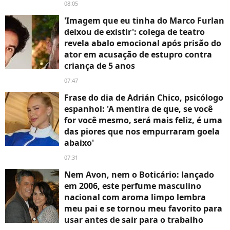
08:05
'Imagem que eu tinha do Marco Furlan
deixou de existir': colega de teatro
revela abalo emocional após prisão do
ator em acusação de estupro contra
criança de 5 anos
07:47
Frase do dia de Adrián Chico, psicólogo
espanhol: 'A mentira de que, se você
for você mesmo, será mais feliz, é uma
das piores que nos empurraram goela
abaixo'
07:31
Nem Avon, nem o Boticário: lançado
em 2006, este perfume masculino
nacional com aroma limpo lembra
meu pai e se tornou meu favorito para
usar antes de sair para o trabalho