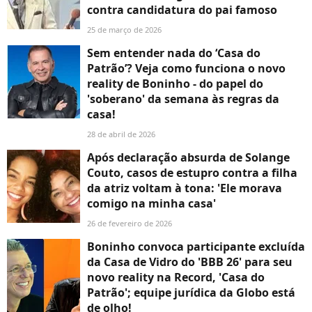
contra candidatura do pai famoso
25 de março de 2026
Sem entender nada do ‘Casa do
Patrão’? Veja como funciona o novo
reality de Boninho - do papel do
'soberano' da semana às regras da
casa!
28 de abril de 2026
Após declaração absurda de Solange
Couto, casos de estupro contra a filha
da atriz voltam à tona: 'Ele morava
comigo na minha casa'
26 de fevereiro de 2026
Boninho convoca participante excluída
da Casa de Vidro do 'BBB 26' para seu
novo reality na Record, 'Casa do
Patrão'; equipe jurídica da Globo está
de olho!