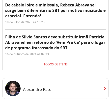
De cabelo loiro e minissaia, Rebeca Abravanel
surge bem diferente no SBT por motivo inusitado e
especial. Entenda!
18 de julho de 2025 às 16:25
Filha de Silvio Santos deve substituir irmã Patricia
Abravanel em retorno do 'Vem Pra Cá' para o lugar
de programa fracassado do SBT
16 de outubro de 2024 às 09:33
TODOS OS ITENS
chevron_right
Alexandre Pato