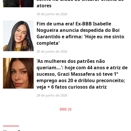
atores
30 de junho de 2026
Fim de uma era! Ex-BBB Isabelle
Nogueira anuncia despedida do Boi
Garantido e afirma: 'Hoje eu me sinto
completa'
30 de junho de 2026
'As mulheres dos patrões não
queriam...': hoje com 44 anos e atriz de
sucesso, Grazi Massafera só teve 1º
emprego aos 20 e driblou preconceito;
veja + 6 fatos curiosos da atriz
28 de junho de 2026
BBB 26