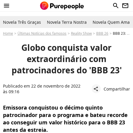
menu
search
newsletter
Novela Três Graças
Novela Terra Nostra
Novela Quem Ama C
Home
Últimas Notícias dos famosos
Reality Show
BBB 26
BBB 23: Globo conquista 15º patrocinador e reality consegue valor surpreendente para próxima edição
Globo conquista valor
extraordinário com
patrocinadores do 'BBB 23'
Publicado em 22 de novembro de 2022
Compartilhar
share
às 09:16
Emissora conquistou o décimo quinto
patrocinador para o programa e bateu recorde
ao conseguir um valor histórico para o BBB 23
antes da estreia.