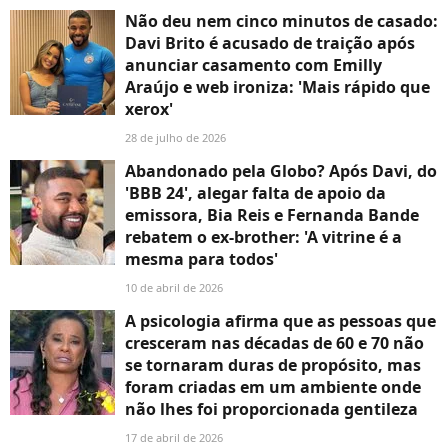
Não deu nem cinco minutos de casado:
Davi Brito é acusado de traição após
anunciar casamento com Emilly
Araújo e web ironiza: 'Mais rápido que
xerox'
28 de julho de 2026
Abandonado pela Globo? Após Davi, do
'BBB 24', alegar falta de apoio da
emissora, Bia Reis e Fernanda Bande
rebatem o ex-brother: 'A vitrine é a
mesma para todos'
10 de abril de 2026
A psicologia afirma que as pessoas que
cresceram nas décadas de 60 e 70 não
se tornaram duras de propósito, mas
foram criadas em um ambiente onde
não lhes foi proporcionada gentileza
17 de abril de 2026