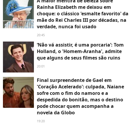
A maior mentira de beleza sobre
Rainha Elizabeth me deixou em
choque: o clássico 'esmalte favorito' da
mãe do Rei Charles III por décadas, na
verdade, nunca foi usado
20:45
‘Não vá assistir, é uma porcaria’: Tom
Holland, o 'Homem-Aranha', admite
que alguns de seus filmes são ruins
20:01
Final surpreendente de Gael em
'Coração Acelerado': culpada, Naiane
sofre com o fim do namoro e a
despedida do bonitão, mas o destino
pode chocar quem acompanha a
novela da Globo
19:20