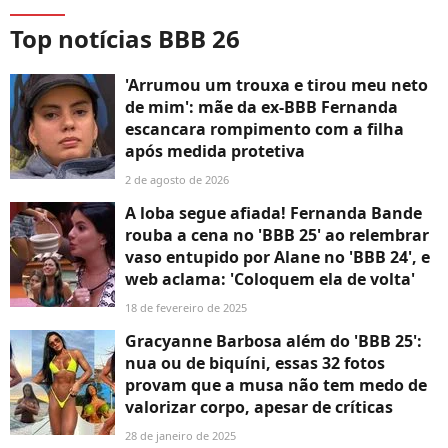
Top notícias BBB 26
'Arrumou um trouxa e tirou meu neto
de mim': mãe da ex-BBB Fernanda
escancara rompimento com a filha
após medida protetiva
2 de agosto de 2026
A loba segue afiada! Fernanda Bande
rouba a cena no 'BBB 25' ao relembrar
vaso entupido por Alane no 'BBB 24', e
web aclama: 'Coloquem ela de volta'
18 de fevereiro de 2025
Gracyanne Barbosa além do 'BBB 25':
nua ou de biquíni, essas 32 fotos
provam que a musa não tem medo de
valorizar corpo, apesar de críticas
28 de janeiro de 2025