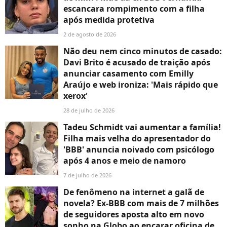
escancara rompimento com a filha
após medida protetiva
2 de agosto de 2026
Não deu nem cinco minutos de casado:
Davi Brito é acusado de traição após
anunciar casamento com Emilly
Araújo e web ironiza: 'Mais rápido que
xerox'
28 de julho de 2026
Tadeu Schmidt vai aumentar a família!
Filha mais velha do apresentador do
'BBB' anuncia noivado com psicólogo
após 4 anos e meio de namoro
7 de julho de 2026
De fenômeno na internet a galã de
novela? Ex-BBB com mais de 7 milhões
de seguidores aposta alto em novo
sonho na Globo ao encarar oficina de