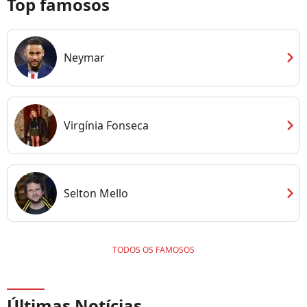
Top famosos
chevron_right
Neymar
chevron_right
Virgínia Fonseca
chevron_right
Selton Mello
TODOS OS FAMOSOS
Últimas Notícias