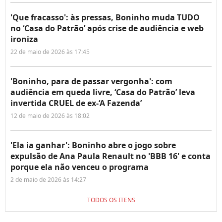
'Que fracasso': às pressas, Boninho muda TUDO
no ‘Casa do Patrão’ após crise de audiência e web
ironiza
22 de maio de 2026 às 17:45
'Boninho, para de passar vergonha': com
audiência em queda livre, ‘Casa do Patrão’ leva
invertida CRUEL de ex-‘A Fazenda’
12 de maio de 2026 às 18:02
'Ela ia ganhar': Boninho abre o jogo sobre
expulsão de Ana Paula Renault no 'BBB 16' e conta
porque ela não venceu o programa
2 de maio de 2026 às 14:27
TODOS OS ITENS