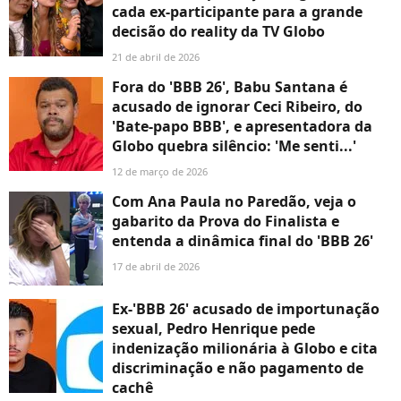
cada ex-participante para a grande
decisão do reality da TV Globo
21 de abril de 2026
Fora do 'BBB 26', Babu Santana é
acusado de ignorar Ceci Ribeiro, do
'Bate-papo BBB', e apresentadora da
Globo quebra silêncio: 'Me senti...'
12 de março de 2026
Com Ana Paula no Paredão, veja o
gabarito da Prova do Finalista e
entenda a dinâmica final do 'BBB 26'
17 de abril de 2026
Ex-'BBB 26' acusado de importunação
sexual, Pedro Henrique pede
indenização milionária à Globo e cita
discriminação e não pagamento de
cachê