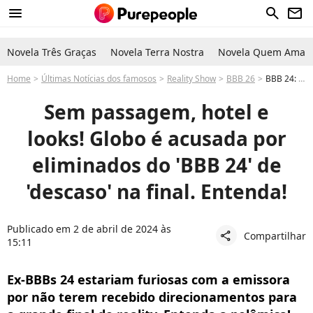
menu
search
newsletter
Novela Três Graças
Novela Terra Nostra
Novela Quem Ama C
Home
Últimas Notícias dos famosos
Reality Show
BBB 26
BBB 24: Globo sofre grave acusação de eliminados sobre final do reality; entenda polêmica!
Sem passagem, hotel e
looks! Globo é acusada por
eliminados do 'BBB 24' de
'descaso' na final. Entenda!
Publicado em 2 de abril de 2024 às
Compartilhar
share
15:11
Ex-BBBs 24 estariam furiosas com a emissora
por não terem recebido direcionamentos para