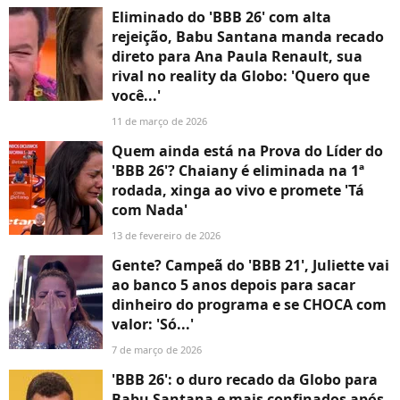
Eliminado do 'BBB 26' com alta
rejeição, Babu Santana manda recado
direto para Ana Paula Renault, sua
rival no reality da Globo: 'Quero que
você...'
11 de março de 2026
Quem ainda está na Prova do Líder do
'BBB 26'? Chaiany é eliminada na 1ª
rodada, xinga ao vivo e promete 'Tá
com Nada'
13 de fevereiro de 2026
Gente? Campeã do 'BBB 21', Juliette vai
ao banco 5 anos depois para sacar
dinheiro do programa e se CHOCA com
valor: 'Só...'
7 de março de 2026
'BBB 26': o duro recado da Globo para
Babu Santana e mais confinados após