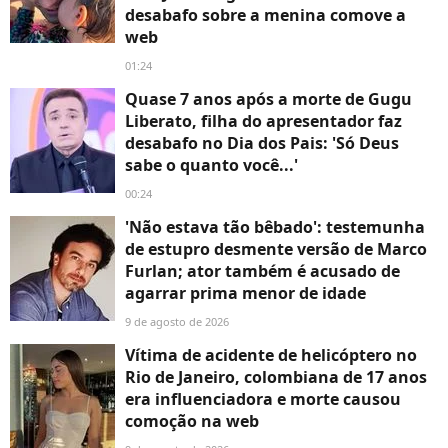
desabafo sobre a menina comove a
web
01:24
Quase 7 anos após a morte de Gugu
Liberato, filha do apresentador faz
desabafo no Dia dos Pais: 'Só Deus
sabe o quanto você...'
00:24
'Não estava tão bêbado': testemunha
de estupro desmente versão de Marco
Furlan; ator também é acusado de
agarrar prima menor de idade
9 de agosto de 2026
Vítima de acidente de helicóptero no
Rio de Janeiro, colombiana de 17 anos
era influenciadora e morte causou
comoção na web