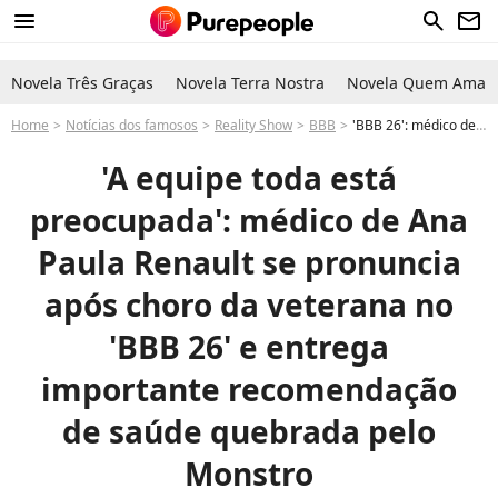
menu
search
newsletter
Novela Três Graças
Novela Terra Nostra
Novela Quem Ama C
Home
Notícias dos famosos
Reality Show
BBB
'BBB 26': médico de Ana Paula Renault expõe estado de saúde da veterana e entrega importante recomendação de saúde quebrada pelo Monstro. 'A equipe toda está preocupada'
'A equipe toda está
preocupada': médico de Ana
Paula Renault se pronuncia
após choro da veterana no
'BBB 26' e entrega
importante recomendação
de saúde quebrada pelo
Monstro