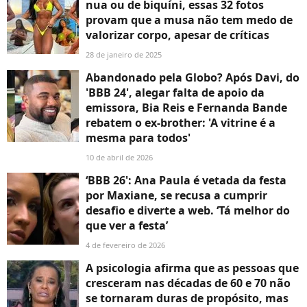
nua ou de biquíni, essas 32 fotos
provam que a musa não tem medo de
valorizar corpo, apesar de críticas
28 de janeiro de 2025
Abandonado pela Globo? Após Davi, do
'BBB 24', alegar falta de apoio da
emissora, Bia Reis e Fernanda Bande
rebatem o ex-brother: 'A vitrine é a
mesma para todos'
10 de abril de 2026
‘BBB 26': Ana Paula é vetada da festa
por Maxiane, se recusa a cumprir
desafio e diverte a web. ‘Tá melhor do
que ver a festa’
4 de fevereiro de 2026
A psicologia afirma que as pessoas que
cresceram nas décadas de 60 e 70 não
se tornaram duras de propósito, mas