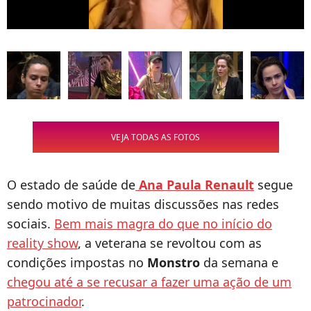
VEJA TODAS AS FOTOS
O estado de saúde de
Ana Paula Renault
segue
sendo motivo de muitas discussões nas redes
sociais.
Bem mais magra do que no início do
reality show
, a veterana se revoltou com as
condições impostas no
Monstro
da semana e
chegou até a se recusar a fazer uma ação de um
patrocinador
.