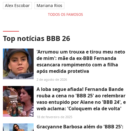
Alex Escobar
Mariana Rios
TODOS OS FAMOSOS
Top notícias BBB 26
'Arrumou um trouxa e tirou meu neto
de mim': mãe da ex-BBB Fernanda
escancara rompimento com a filha
após medida protetiva
2 de agosto de 2026
A loba segue afiada! Fernanda Bande
rouba a cena no 'BBB 25' ao relembrar
vaso entupido por Alane no 'BBB 24', e
web aclama: 'Coloquem ela de volta'
18 de fevereiro de 2025
Gracyanne Barbosa além do 'BBB 25':