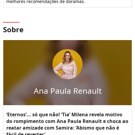
melhores recomendações de doramas.
Sobre
Ana Paula Renault
‘Eternos’... só que não! ‘Tia’ Milena revela motivo
do rompimento com Ana Paula Renault e choca ao
reatar amizade com Samira: ‘Abismo que não é
fácil de reverter'