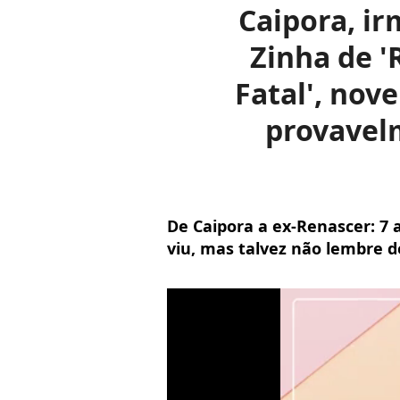
Caipora, i
Zinha de '
Fatal', nov
provavelm
De Caipora a ex-Renascer: 7 a
viu, mas talvez não lembre d