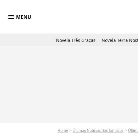
menu
MENU
Novela Três Graças
Novela Terra Nos
Home
Últimas Notícias dos famosos
Últim