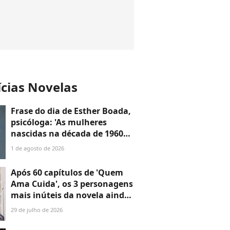
ícias Novelas
Frase do dia de Esther Boada,
psicóloga: 'As mulheres
nascidas na década de 1960
cresceram com a ideia de que
1 de agosto de 2026
precisavam dar conta de
tudo, porque era isso que a
Após 60 capítulos de 'Quem
sociedade exigia'
Ama Cuida', os 3 personagens
mais inúteis da novela ainda
não disseram a que vieram —
29 de julho de 2026
o último é o maior
desperdício