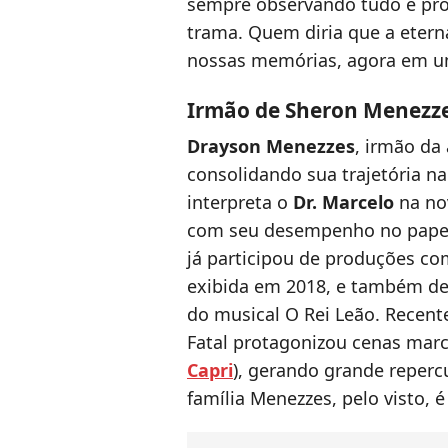
sempre observando tudo e pro
trama. Quem diria que a etern
nossas memórias, agora em um
Irmão de Sheron Menezze
Drayson Menezzes
, irmão da 
consolidando sua trajetória na 
interpreta o
Dr. Marcelo
na no
com seu desempenho no papel
já participou de produções co
exibida em 2018, e também deu
do musical O Rei Leão. Recen
Fatal protagonizou cenas mar
Capri
), gerando grande reperc
família Menezzes, pelo visto, 