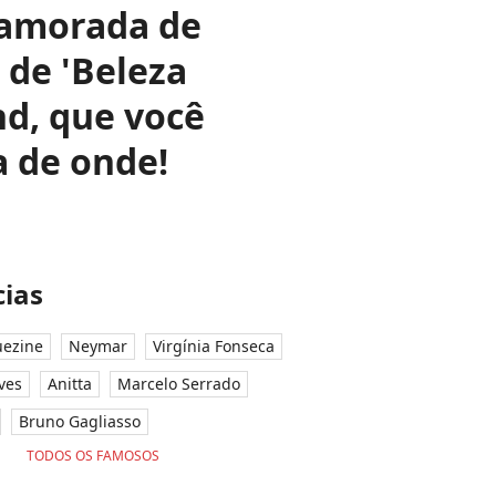
namorada de
 de 'Beleza
nd, que você
a de onde!
ias
ezine
Neymar
Virgínia Fonseca
ves
Anitta
Marcelo Serrado
Bruno Gagliasso
TODOS OS FAMOSOS