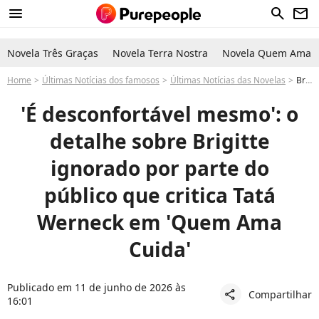
menu
search
newsletter
Novela Três Graças
Novela Terra Nostra
Novela Quem Ama C
Home
Últimas Notícias dos famosos
Últimas Notícias das Novelas
Brigitte em Quem Ama Cuida quem matou Arthur Tatá Werneck defende personagem e explica humor e drama: 'Desconfortável'
'É desconfortável mesmo': o
detalhe sobre Brigitte
ignorado por parte do
público que critica Tatá
Werneck em 'Quem Ama
Cuida'
Publicado em 11 de junho de 2026 às
Compartilhar
share
16:01