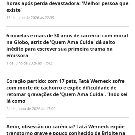
horas após perda devastadora: 'Melhor pessoa que
existe'
13 de julho de 2026 às 22:39
6 novelas e mais de 30 anos de carreira: com moral
na Globo, atriz de 'Quem Ama Cuida' dá salto
inédito para escrever sua primeira trama na
emissora
1 de julho de 2026 às 17:42
Coração partido: com 17 pets, Tatá Werneck sofre
com morte de cachorro e expõe dificuldade de
retomar gravações de 'Quem Ama Cuida'. 'Indo sei
lá como'
24 de junho de 2026 às 17:00
Amor, obsessão ou carência? Tatá Werneck expõe
transtorno grave e pouco conhecido de Brigite na