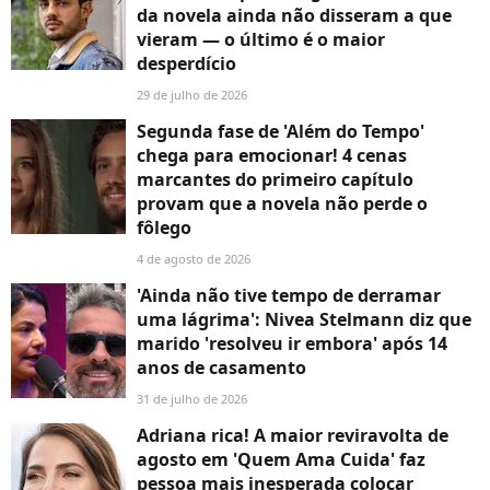
da novela ainda não disseram a que
vieram — o último é o maior
desperdício
29 de julho de 2026
Segunda fase de 'Além do Tempo'
chega para emocionar! 4 cenas
marcantes do primeiro capítulo
provam que a novela não perde o
fôlego
4 de agosto de 2026
'Ainda não tive tempo de derramar
uma lágrima': Nivea Stelmann diz que
marido 'resolveu ir embora' após 14
anos de casamento
31 de julho de 2026
Adriana rica! A maior reviravolta de
agosto em 'Quem Ama Cuida' faz
pessoa mais inesperada colocar