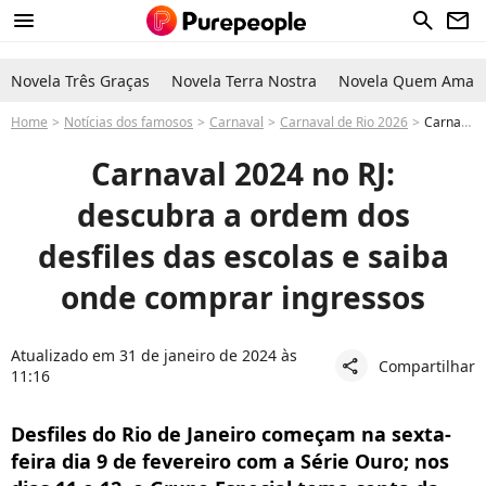
menu
search
newsletter
Novela Três Graças
Novela Terra Nostra
Novela Quem Ama C
Home
Notícias dos famosos
Carnaval
Carnaval de Rio 2026
Carnaval 2024 RJ: saiba ordem das escolas, horário na Sapucaí e onde comprar ingressos
Carnaval 2024 no RJ:
descubra a ordem dos
desfiles das escolas e saiba
onde comprar ingressos
Atualizado em 31 de janeiro de 2024 às
Compartilhar
share
11:16
Desfiles do Rio de Janeiro começam na sexta-
feira dia 9 de fevereiro com a Série Ouro; nos