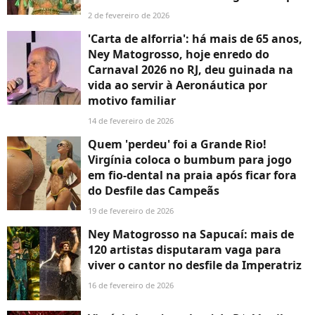
2 de fevereiro de 2026
'Carta de alforria': há mais de 65 anos,
Ney Matogrosso, hoje enredo do
Carnaval 2026 no RJ, deu guinada na
vida ao servir à Aeronáutica por
motivo familiar
14 de fevereiro de 2026
Quem 'perdeu' foi a Grande Rio!
Virgínia coloca o bumbum para jogo
em fio-dental na praia após ficar fora
do Desfile das Campeãs
19 de fevereiro de 2026
Ney Matogrosso na Sapucaí: mais de
120 artistas disputaram vaga para
viver o cantor no desfile da Imperatriz
16 de fevereiro de 2026