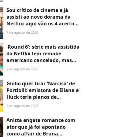
no interior de Minas Gerais é
o refúgio perfeito que fez a
Sou crítico de cinema e já
atriz sair da correria da
assisti ao novo dorama da
cidade
Netflix: aqui vão os 4 acertos
e 1 erro de 'Um Grude de
7 de agosto de 2026
Amor', com Jung Hae-in e Ha
Young
'Round 6': série mais assistida
da Netflix tem remake
americano cancelado, mas
pode ganhar versões inéditas
7 de agosto de 2026
em outros idiomas
Globo quer tirar 'Narcisa' de
Portiolli: emissora de Eliana e
Huck teria planos de
enfraquecer 'Domingo Legal'
7 de agosto de 2026
com proposta nova e 5x
maior, além de programa
Anitta engata romance com
próprio
ator que já foi apontado
como affair de Bruna