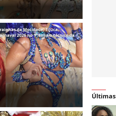
 rainhas da Mocidade, Tijuca,
arnaval 2026 no 1º ensaio técnico da
Últimas