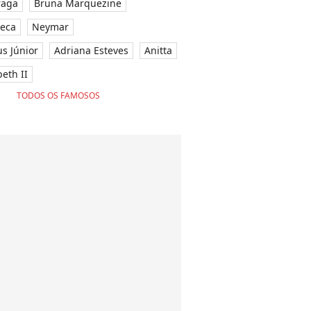
raga
Bruna Marquezine
seca
Neymar
ius Júnior
Adriana Esteves
Anitta
eth II
TODOS OS FAMOSOS