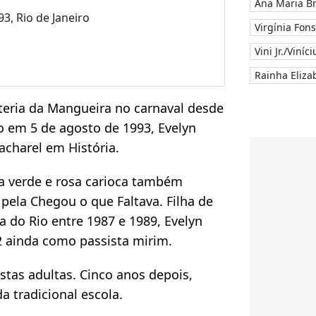
Ana Maria B
3, Rio de Janeiro
Virgínia Fon
Vini Jr./Viníc
Rainha Elizab
ateria da Mangueira no carnaval desde
o em 5 de agosto de 1993, Evelyn
acharel em História.
da verde e rosa carioca também
 pela C
hegou o que Faltava. Filha de
la do Rio entre 1987 e 1989, Evelyn
 ainda como passista mirim.
istas adultas. Cinco anos depois,
 tradicional escola.