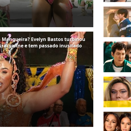
a Mangueira? Evelyn Bastos turbinou
u Gracyanne e tem passado inusitado