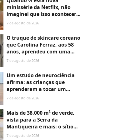
Quando vi essa nova
minissérie da Netflix, não
imaginei que isso aconteceria
comigo: chorei igual criança e
7 de agosto de 2026
devorei os seis episódios em
apenas uma tarde
O truque de skincare coreano
que Carolina Ferraz, aos 58
anos, aprendeu com uma
expert coreana para
7 de agosto de 2026
rejuvenescer até 10 anos
enquanto dorme
Um estudo de neurociência
afirma: as crianças que
aprenderam a tocar um
instrumento na infância
7 de agosto de 2026
desenvolveram uma
habilidade essencial para a
Mais de 38.000 m² de verde,
vida
vista para a Serra da
Mantiqueira e mais: o sítio
aconchegante de Cleo Pires
7 de agosto de 2026