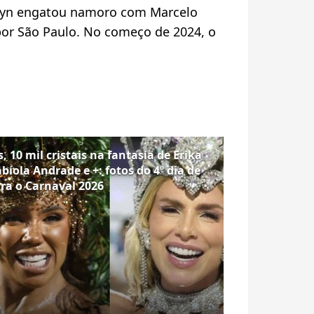
elyn engatou namoro com M
arcelo
 por São Paulo. No começo de 2024, o
 10 mil cristais na fantasia de Erika
abíola Andrade e +: fotos do 4º dia de
ara o Carnaval 2026