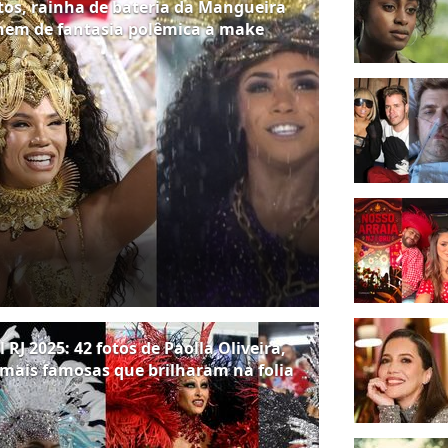
tos, rainha de bateria da Mangueira
únem de fantasia polêmica a make
RJ 2025: 42 fotos de Paolla Oliveira,
 mais famosas que brilharam na folia