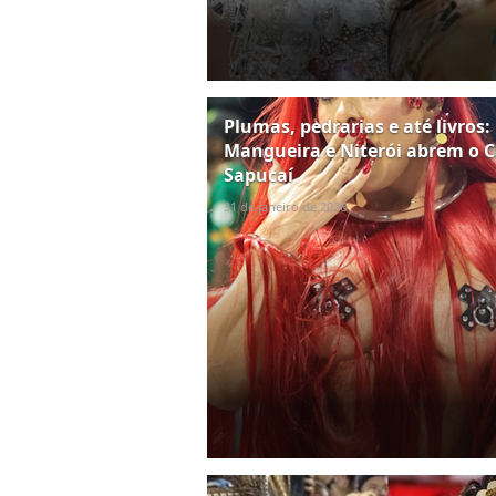
Plumas, pedrarias e até livros:
Mangueira e Niterói abrem o C
Sapucaí
31 de janeiro de 2026