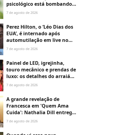
psicológico está bombando
na Netflix
7 de agosto de 2026
Perez Hilton, o ‘Léo Dias dos
EUA’, é internado após
automutilação em live no
TikTok; blogueiro que fez
7 de agosto de 2026
fama expondo Hollywood vive
grave crise aos 48 anos
Painel de LED, igrejinha,
touro mecânico e prendas de
luxo: os detalhes do arraiá
fora de época de Neymar e
7 de agosto de 2026
Bruna Biancardi montado em
apenas 48 horas
A grande revelação de
Francesca em 'Quem Ama
Cuida': Nathalia Dill entrega
destino da 'fantasma' e
7 de agosto de 2026
mistério que promete chocar
o público