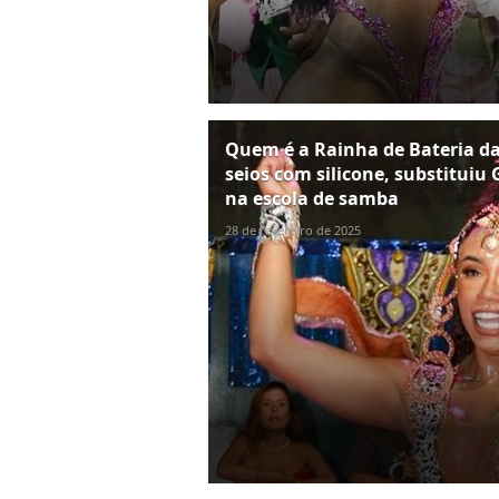
Quem é a Rainha de Bateria d
seios com silicone, substitui
na escola de samba
28 de fevereiro de 2025