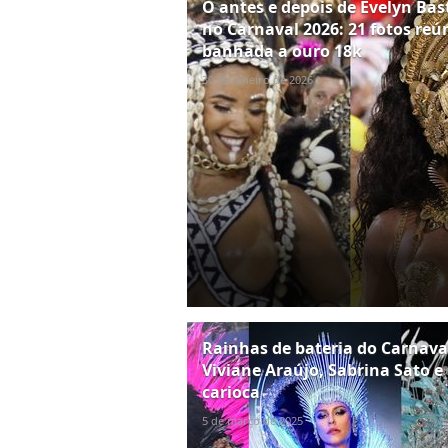
O antes e depois de Evelyn Bas
no Carnaval 2026: 21 fotos re
banhada a ouro 18k
30 de janeiro de 2026
Rainhas de bateria do Carnaval 
Viviane Araújo, Sabrina Sato e
carioca
5 de março de 2025