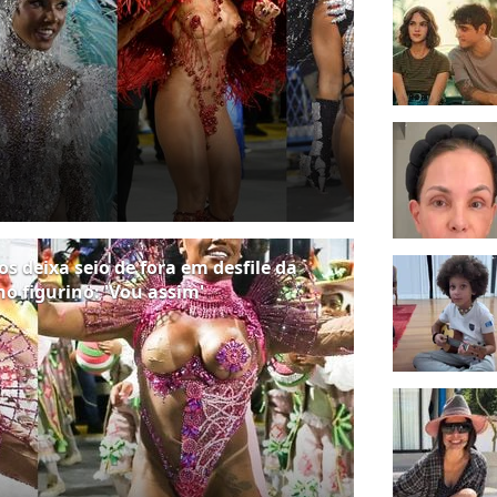
s deixa seio de fora em desfile da
o figurino: 'Vou assim'