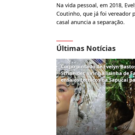
Na vida pessoal, em 2018, Ev
Coutinho, que já foi vereador
casal anuncia a separação.
Últimas Notícias
Corpo pintado de Evelyn Bastos,
Schneider, virinha lisinha de F
ensaios técnicos na Sapucaí p
7 de fevereiro de 2026