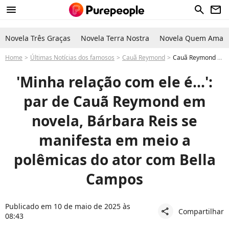
menu
search
newsletter
Novela Três Graças
Novela Terra Nostra
Novela Quem Ama C
Home
Últimas Notícias dos famosos
Cauã Reymond
Cauã Reymond após polêmica com Bella Campos ganha defesa de Bárbara Reis, seu par em novela: 'Relação 100%'
'Minha relação com ele é...':
par de Cauã Reymond em
novela, Bárbara Reis se
manifesta em meio a
polêmicas do ator com Bella
Campos
Publicado em 10 de maio de 2025 às
Compartilhar
share
08:43