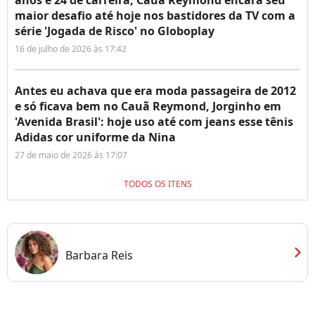
anos e 24 de carreira, Cauã Reymond encara seu
maior desafio até hoje nos bastidores da TV com a
série 'Jogada de Risco' no Globoplay
16 de julho de 2026 às 17:42
Antes eu achava que era moda passageira de 2012
e só ficava bem no Cauã Reymond, Jorginho em
'Avenida Brasil': hoje uso até com jeans esse tênis
Adidas cor uniforme da Nina
27 de maio de 2026 às 17:07
TODOS OS ITENS
chevron_right
Barbara Reis