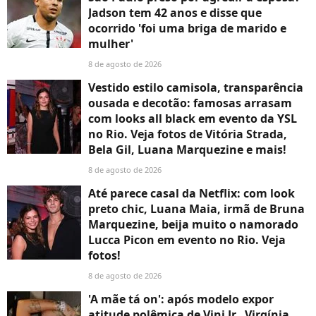
Jadson tem 42 anos e disse que
ocorrido 'foi uma briga de marido e
mulher'
8 de agosto de 2026
Vestido estilo camisola, transparência
ousada e decotão: famosas arrasam
com looks all black em evento da YSL
no Rio. Veja fotos de Vitória Strada,
Bela Gil, Luana Marquezine e mais!
8 de agosto de 2026
Até parece casal da Netflix: com look
preto chic, Luana Maia, irmã de Bruna
Marquezine, beija muito o namorado
Lucca Picon em evento no Rio. Veja
fotos!
8 de agosto de 2026
'A mãe tá on': após modelo expor
atitude polêmica de Vini Jr., Virgínia