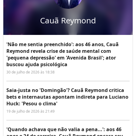
Cauã Reymond
'Não me sentia preenchido': aos 46 anos, Cauã
Reymond revela crise de saúde mental com
'pequena depressão' em 'Avenida Brasil'; ator
buscou ajuda psicológica
30 de julho de 2026 às 18:38
Saia-justa no 'Domingão'? Cauã Reymond critica
bets e internautas apontam indireta para Luciano
Huck: 'Pesou o clima'
19 de julho de 2026 às 21:49
'Quando achava que não valia a pena...': aos 46