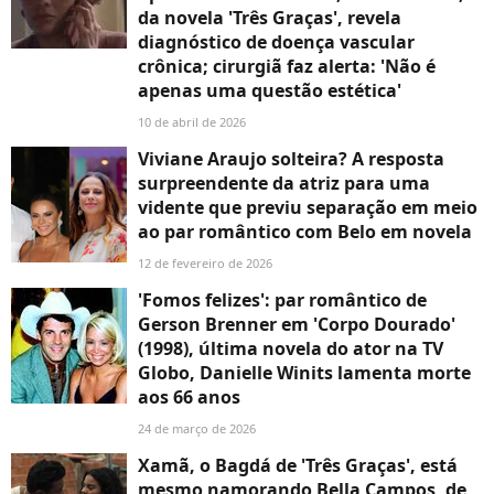
da novela 'Três Graças', revela
diagnóstico de doença vascular
crônica; cirurgiã faz alerta: 'Não é
apenas uma questão estética'
10 de abril de 2026
Viviane Araujo solteira? A resposta
surpreendente da atriz para uma
vidente que previu separação em meio
ao par romântico com Belo em novela
12 de fevereiro de 2026
'Fomos felizes': par romântico de
Gerson Brenner em 'Corpo Dourado'
(1998), última novela do ator na TV
Globo, Danielle Winits lamenta morte
aos 66 anos
24 de março de 2026
Xamã, o Bagdá de 'Três Graças', está
mesmo namorando Bella Campos, de