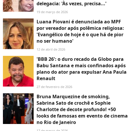
delegacia: 'Às vezes, precisa...'
19 de março de 2026
Luana Piovani é denunciada ao MPF
por vereador após polêmica religiosa:
'Evangélico de hoje é o que há de pior
no ser humano'
12 de abril de 2026
'BBB 26': o duro recado da Globo para
Babu Santana e mais confinados após
plano do ator para expulsar Ana Paula
Renault
27 de fevereiro de 2026
Bruna Marquezine de smoking,
Sabrina Sato de crochê e Sophie
Charlotte de decote profundo! +50
looks de famosas em evento de cinema
no Rio de Janeiro
17 de março de 2026