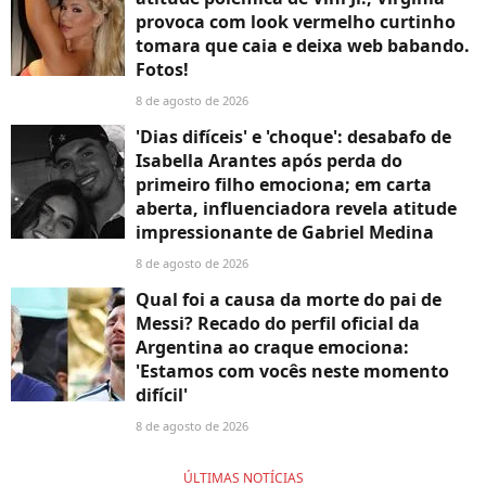
provoca com look vermelho curtinho
tomara que caia e deixa web babando.
Fotos!
8 de agosto de 2026
'Dias difíceis' e 'choque': desabafo de
Isabella Arantes após perda do
primeiro filho emociona; em carta
aberta, influenciadora revela atitude
impressionante de Gabriel Medina
8 de agosto de 2026
Qual foi a causa da morte do pai de
Messi? Recado do perfil oficial da
Argentina ao craque emociona:
'Estamos com vocês neste momento
difícil'
8 de agosto de 2026
ÚLTIMAS NOTÍCIAS