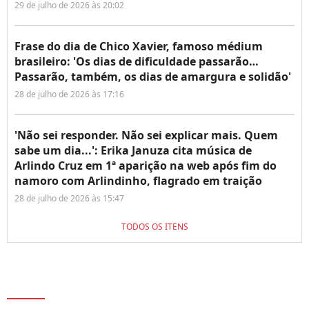
29 de julho de 2026 às 20:02
Frase do dia de Chico Xavier, famoso médium
brasileiro: 'Os dias de dificuldade passarão…
Passarão, também, os dias de amargura e solidão'
28 de julho de 2026 às 17:16
'Não sei responder. Não sei explicar mais. Quem
sabe um dia...': Erika Januza cita música de
Arlindo Cruz em 1ª aparição na web após fim do
namoro com Arlindinho, flagrado em traição
28 de julho de 2026 às 15:47
TODOS OS ITENS