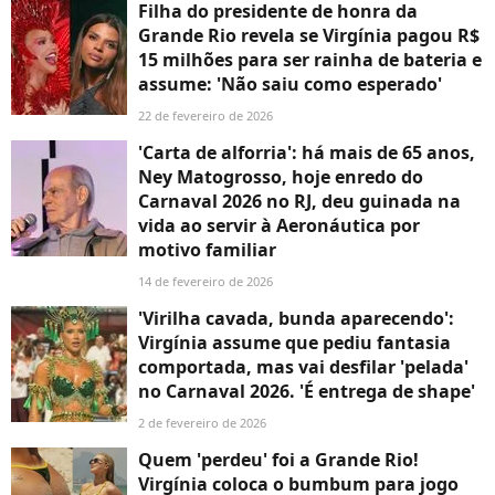
Filha do presidente de honra da
Grande Rio revela se Virgínia pagou R$
15 milhões para ser rainha de bateria e
assume: 'Não saiu como esperado'
22 de fevereiro de 2026
'Carta de alforria': há mais de 65 anos,
Ney Matogrosso, hoje enredo do
Carnaval 2026 no RJ, deu guinada na
vida ao servir à Aeronáutica por
motivo familiar
14 de fevereiro de 2026
'Virilha cavada, bunda aparecendo':
Virgínia assume que pediu fantasia
comportada, mas vai desfilar 'pelada'
no Carnaval 2026. 'É entrega de shape'
2 de fevereiro de 2026
Quem 'perdeu' foi a Grande Rio!
Virgínia coloca o bumbum para jogo