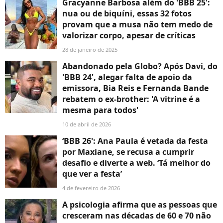
Gracyanne Barbosa além do 'BBB 25':
nua ou de biquíni, essas 32 fotos
provam que a musa não tem medo de
valorizar corpo, apesar de críticas
28 de janeiro de 2025
Abandonado pela Globo? Após Davi, do
'BBB 24', alegar falta de apoio da
emissora, Bia Reis e Fernanda Bande
rebatem o ex-brother: 'A vitrine é a
mesma para todos'
10 de abril de 2026
‘BBB 26': Ana Paula é vetada da festa
por Maxiane, se recusa a cumprir
desafio e diverte a web. ‘Tá melhor do
que ver a festa’
4 de fevereiro de 2026
A psicologia afirma que as pessoas que
cresceram nas décadas de 60 e 70 não