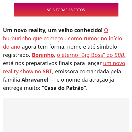
VEJA TODAS AS FOTOS
Um novo reality, um velho conhecido!
O
burburinho que começou como rumor no início
do ano
agora tem forma, nome e até símbolo
registrado.
Boninho
,
o eterno “Big Boss” do
BBB
,
está nos preparativos finais para lançar
um novo
reality show no
SBT
, emissora comandada pela
família
Abravanel
— e o nome da atração já
entrega muito:
“Casa do Patrão”
.