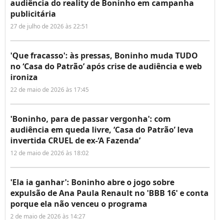
audiência do reality de Boninho em campanha
publicitária
27 de julho de 2026 às 22:51
'Que fracasso': às pressas, Boninho muda TUDO
no ‘Casa do Patrão’ após crise de audiência e web
ironiza
22 de maio de 2026 às 17:45
'Boninho, para de passar vergonha': com
audiência em queda livre, ‘Casa do Patrão’ leva
invertida CRUEL de ex-‘A Fazenda’
12 de maio de 2026 às 18:02
'Ela ia ganhar': Boninho abre o jogo sobre
expulsão de Ana Paula Renault no 'BBB 16' e conta
porque ela não venceu o programa
2 de maio de 2026 às 14:27