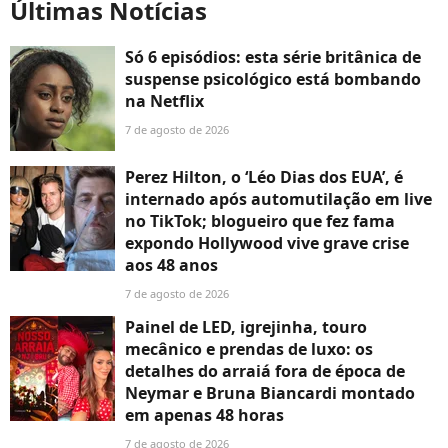
Últimas Notícias
Só 6 episódios: esta série britânica de
suspense psicológico está bombando
na Netflix
7 de agosto de 2026
Perez Hilton, o ‘Léo Dias dos EUA’, é
internado após automutilação em live
no TikTok; blogueiro que fez fama
expondo Hollywood vive grave crise
aos 48 anos
7 de agosto de 2026
Painel de LED, igrejinha, touro
mecânico e prendas de luxo: os
detalhes do arraiá fora de época de
Neymar e Bruna Biancardi montado
em apenas 48 horas
7 de agosto de 2026