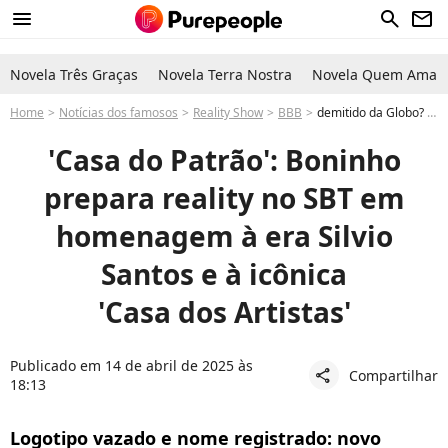
menu
search
newsletter
Novela Três Graças
Novela Terra Nostra
Novela Quem Ama C
Home
Notícias dos famosos
Reality Show
BBB
demitido da Globo? Boninho prepara reality no SBT em homenagem à era Silvio Santos e à icônica 'Casa dos Artistas': 'Casa do Patrão'
'Casa do Patrão': Boninho
prepara reality no SBT em
homenagem à era Silvio
Santos e à icônica
'Casa dos Artistas'
Publicado em 14 de abril de 2025 às
Compartilhar
share
18:13
Logotipo vazado e nome registrado: novo