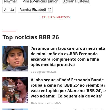
Neymar
Vini Jr./Vinícius Júnior
Adriana Esteves
Anitta
Rainha Elizabeth II
TODOS OS FAMOSOS
Top notícias BBB 26
'Arrumou um trouxa e tirou meu neto
de mim': mãe da ex-BBB Fernanda
escancara rompimento com a filha
após medida protetiva
2 de agosto de 2026
A loba segue afiada! Fernanda Bande
rouba a cena no 'BBB 25' ao relembrar
vaso entupido por Alane no 'BBB 24', e
web aclama: 'Coloquem ela de volta'
18 de fevereiro de 2025