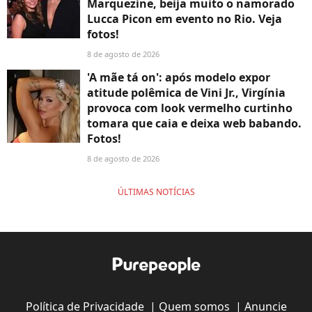
Marquezine, beija muito o namorado
Lucca Picon em evento no Rio. Veja
fotos!
8 de agosto de 2026
'A mãe tá on': após modelo expor
atitude polêmica de Vini Jr., Virgínia
provoca com look vermelho curtinho
tomara que caia e deixa web babando.
Fotos!
8 de agosto de 2026
ÚLTIMAS NOTÍCIAS
Política de Privacidade
|
Quem somos
|
Anuncie