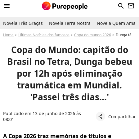
menu
search
newsletter
Novela Três Graças
Novela Terra Nostra
Novela Quem Ama C
Home
Últimas Notícias dos famosos
Copa do mundo 2026
Dunga técnico do Brasil em Copa do Mundo e capitão do Tetra teve séria consequência ao beber por 12h após eliminação traumática: 'Fígado na cama'
Copa do Mundo: capitão do
Brasil no Tetra, Dunga bebeu
por 12h após eliminação
traumática em Mundial.
'Passei três dias...'
Publicado em 13 de junho de 2026 às
Compartilhar
share
08:01
A Copa 2026 traz memórias de títulos e