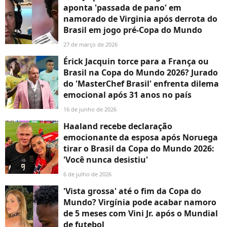
aponta 'passada de pano' em
namorado de Virginia após derrota do
Brasil em jogo pré-Copa do Mundo
27 de março de 2026
Érick Jacquin torce para a França ou
Brasil na Copa do Mundo 2026? Jurado
do 'MasterChef Brasil' enfrenta dilema
emocional após 31 anos no país
16 de junho de 2026
Haaland recebe declaração
emocionante da esposa após Noruega
tirar o Brasil da Copa do Mundo 2026:
'Você nunca desistiu'
6 de julho de 2026
'Vista grossa' até o fim da Copa do
Mundo? Virgínia pode acabar namoro
de 5 meses com Vini Jr. após o Mundial
de futebol