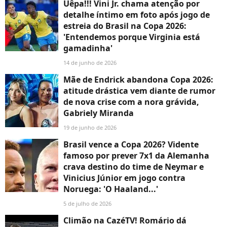
Uêpa!!! Vini Jr. chama atenção por
detalhe íntimo em foto após jogo de
estreia do Brasil na Copa 2026:
'Entendemos porque Virginia está
gamadinha'
14 de junho de 2026
Mãe de Endrick abandona Copa 2026:
atitude drástica vem diante de rumor
de nova crise com a nora grávida,
Gabriely Miranda
19 de junho de 2026
Brasil vence a Copa 2026? Vidente
famoso por prever 7x1 da Alemanha
crava destino do time de Neymar e
Vinicius Júnior em jogo contra
Noruega: 'O Haaland...'
5 de julho de 2026
Climão na CazéTV! Romário dá